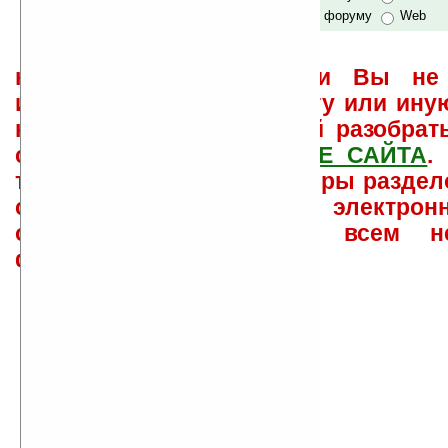
по сайту и форуму
Web
не забывайте, что если Вы не 
использовать или найти ту или ину
как ее настроить и с ней разобрат
свои вопросы в
ФОРУМЕ САЙТА
.
такого характера менеджеры раздел
сайта лично по электрон
ответов\советов давать всем н
физически.