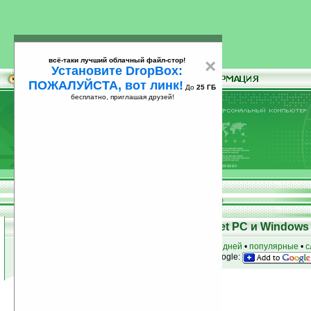
всё-таки лучший облачный файл-стор!
×
Установите DropBox:
ПОЖАЛУЙСТА, вот линк!
До
25 ГБ
бесплатно, приглашая друзей!
Установите
всё-таки лучший облачный файл-стор!
DropBox: ПОЖАЛУЙСТА, вот линк!
До
25
бесплатно, приглашая друзей!
ГБ
Программы для КПК Pocket PC и Windows 
к началу раздела
•
за сегодня
•
за 3 дня
•
за 7 дней
•
популярные
•
с
анонсы программ на email
• наш
на Google:
Условия поиска:
Найдено
Группа: Разное / Для детей
10