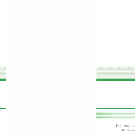
поддержите
Ладошки
Использов
гиперс