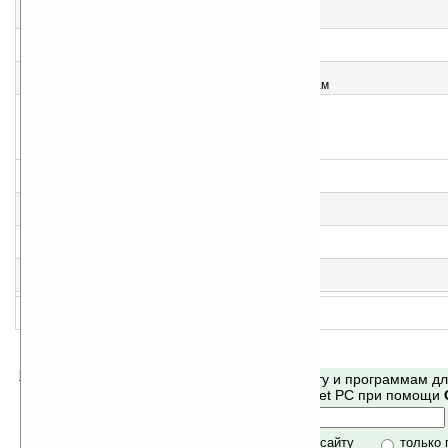
3
Pocket Kids Math v1.5
Приложение для обучения детей математике
4
MakeFaces v2.0
Детский «фоторобот» для Pocket PC
5
Time Tracker v1.04
Обучаем детей читать время по аналоговым часам
6
Pocket Math v1.4
Математическая обучалка для детей
7
Perock v1.0
Игра для детей
8
Balance Keeper v1.0
Хранитель баланса рычага
9
KidColor v1.2
Раскраска для детей
10
MakeFaces (for PocketPC) 1.2
Детский «фоторобот» для Pocket PC
Помогите Ладошкам стать лучше
Поиск по сайту и программам д
своей поддержкой.
Mobile и Pocket PC при помощи
Хочешь футболку?
только по сайту
только