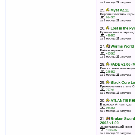
10858Кб
за 2 месяца
22
загрузки
оценка 4.1
/ 19 чел.
25.
Myst v2.11
25.
Lost in the Pyramid v1.6
Версия известной игры
Путешествие в пирамиду
6140Кб
4892Кб
за 2 месяца
22
загрузки
оценка 4.1
/ 16 чел.
26.
Lost in the Py
26.
Pacman v2 (Pocket PC)
Путешествие в пирами
Пакман
4892Кб
687Кб
за 2 месяца
22
загрузки
оценка 4.1
/ 6 чел.
27.
Worms World P
27.
Hyperspace Delivery Boy! v1.0 (SH3)
Войны червяков
Доставка срочных грузов по галактике — дело
4955Кб
опасное
за 2 месяца
22
загрузки
3842Кб
оценка 4.1
/ 6 чел.
28.
FADE v1.06 (
28.
The Nutcracker v1.2
Квест с захватывающи
2488Кб
Управляя роботом надо обзевредить бомбу в
за 2 месяца
21
загрузка
здании Российского посольства в Лондоне
2667Кб
29.
Black Core Lo
оценка 4
/ 18 чел.
Приключения в стиле C
29.
Caver v0.9.1
797Кб
за 2 месяца
19
загрузок
Бродим по пещерам (HTC Touch Diamond)
1730Кб
30.
ATLANTIS RE
оценка 4
/ 10 чел.
В поисках Атлантиды
30.
Pacman v2 (Pocket PC 2002)
9548Кб
за 2 месяца
19
загрузок
Пакман
687Кб
31.
Broken Sword
оценка 4
/ 7 чел.
2003 v1.00
31.
Nicky Boom v1.12 (pocket pc)
Захватывающий квест
Приключения мальчика Ники
15324Кб
за 2 месяца
19
загрузок
2468Кб