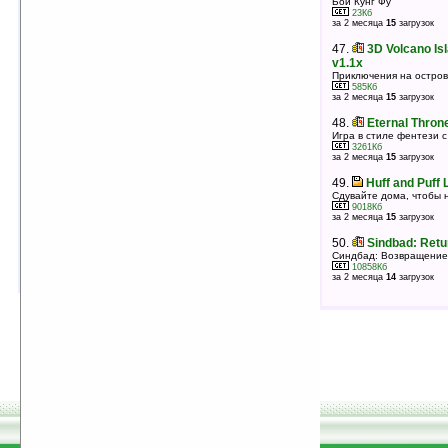
Бои Кунг Фу
5094Кб
23Кб
оценка 3.6
/ 6 чел.
за 2 месяца
15
загрузок
47.
Black Core Logic v1.2
47.
3D Volcano Is
Приключения в стиле Cyberpunk
v1.1x
797Кб
Приключения на остро
оценка 3.6
/ 5 чел.
585Кб
за 2 месяца
15
загрузок
48.
FADE v1.06 (SH3)
Квест с захватывающим сюжетом
48.
Eternal Thron
2396Кб
Игра в стиле фентези 
оценка 3.6
/ 3 чел.
3261Кб
за 2 месяца
15
загрузок
49.
Under Quest v1.7
Спасите ваше королевство
49.
Huff and Puff L
2373Кб
Сдувайте дома, чтобы 
оценка 3.4
/ 7 чел.
9018Кб
за 2 месяца
15
загрузок
50.
FADE v1.06 (ARM)
Квест с захватывающим сюжетом
50.
Sindbad: Retu
2400Кб
Синдбад: Возвращение
оценка 3.4
/ 5 чел.
10858Кб
за 2 месяца
14
загрузок