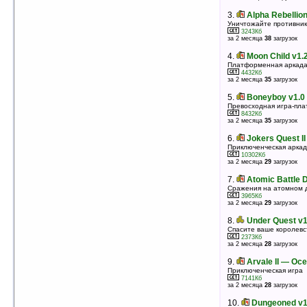
3.
Broken Sword for Windows Mobile 2003
3.
Alpha Rebellio
v1.00
Уничтожайте противник
Захватывающий квест
3243Кб
15324Кб
за 2 месяца
38
загрузок
оценка 4.7
/ 16 чел.
4.
Moon Child v1.
4.
SuperMarioBros Runner v1.0 (480x800)
Платформенная аркад
SuperMario
4432Кб
3922Кб
за 2 месяца
35
загрузок
оценка 4.7
/ 7 чел.
5.
Boneyboy v1.0
5.
Tradewinds 2 v1.0 (Smartphone)
Превосходная игра-пл
Морские приключения
8432Кб
2132Кб
за 2 месяца
35
загрузок
оценка 4.7
/ 4 чел.
6.
Jokers Quest II
6.
Syberia 2 v1.01
Приключенческая аркад
Одна из лучших квестовых игр
10302Кб
42777Кб
за 2 месяца
29
загрузок
оценка 4.6
/ 126 чел.
7.
Atomic Battle 
7.
SYBERIA v1.2
Сражения на атомном 
Лучшая приключенческая игра в 2002 году для ПК
3965Кб
теперь и для КПК
за 2 месяца
29
загрузок
22357Кб
оценка 4.6
/ 67 чел.
8.
Under Quest v1
8.
The Corsair v2.0
Спасите ваше королевс
2373Кб
Опасное путешествие в открытом море
за 2 месяца
28
загрузок
7116Кб
оценка 4.6
/ 5 чел.
9.
Arvale II — Oce
9.
Worms World Party v1.0.4
Приключенческая игра
7141Кб
Войны червяков
за 2 месяца
28
загрузок
4955Кб
оценка 4.5
/ 940 чел.
10.
Dungeoned v1