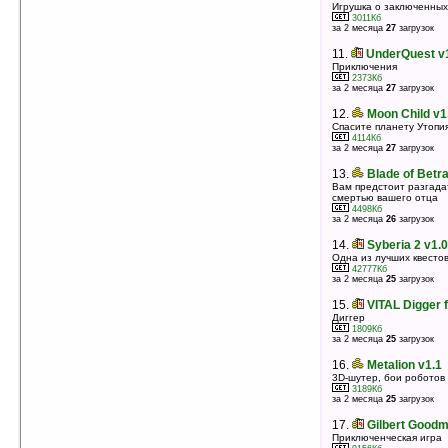
10.
Broken Sword for Windows Mobile 5
Игрушка о заключенных
3011Кб
v1.00
за 2 месяца
27
загрузок
Захватывающий квест
15323Кб
11.
UnderQuest v
оценка 4.5
/ 29 чел.
Приключения
2373Кб
11.
Ancient Evil v1.0
за 2 месяца
27
загрузок
Приключения
38569Кб
12.
Moon Child v1
оценка 4.5
/ 12 чел.
Спасите планету Утопи
4114Кб
12.
Blade of Betrayal v1.1 (ARM/XScale)
за 2 месяца
27
загрузок
Вам предстоит разгадать тайну смерти вашего
отца
13.
Blade of Betra
4478Кб
Вам предстоит разгада
оценка 4.5
/ 8 чел.
смертью вашего отца
4498Кб
13.
Infestation v1.2
за 2 месяца
26
загрузок
Вырвитесь из окружения инопланетян
6063Кб
14.
Syberia 2 v1.
оценка 4.5
/ 7 чел.
Одна из лучших квесто
42777Кб
14.
Kungfu Fighting v1.0 (Pocket PC)
за 2 месяца
25
загрузок
Бои Кунг Фу
5478Кб
15.
VITAL Digger 
оценка 4.5
/ 4 чел.
Диггер
1809Кб
15.
Return to Mysterious Island v1.2
за 2 месяца
25
загрузок
Возвращение на таинственный остров
18304Кб
16.
Metalion v1.1
оценка 4.4
/ 119 чел.
3D-шутер, бои роботов
3189Кб
16.
Myst v2.11
за 2 месяца
25
загрузок
Версия известной игры Myst для КПК
6140Кб
17.
Gilbert Goodm
оценка 4.4
/ 22 чел.
Приключенческая игра