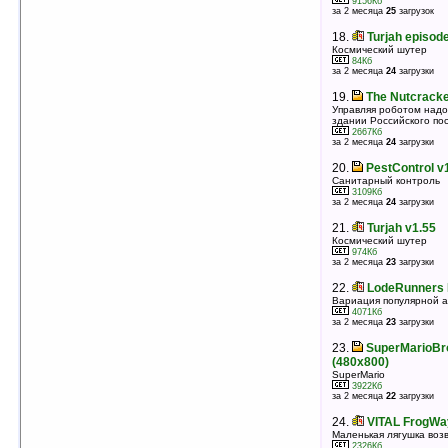
9156Кб
17.
Gilbert Goodmate v1.06
за 2 месяца
25
загрузок
Приключенческая игра
9156Кб
18.
Turjah episode
оценка 4.4
/ 7 чел.
Космический шутер
84Кб
18.
Laby v1.0
за 2 месяца
24
загрузки
Лабиринт
83Кб
19.
The Nutcracke
оценка 4.3
/ 8 чел.
Управляя роботом надо
здании Российского по
19.
Huff and Puff Lite v1.0
2667Кб
Сдувайте дома, чтобы накормить волка мясом
за 2 месяца
24
загрузки
9018Кб
оценка 4.3
/ 6 чел.
20.
PestControl v
Санитарный контроль
20.
The Final Battle v1.4
3109Кб
Увлекательная игра жанра RPG
за 2 месяца
24
загрузки
13024Кб
оценка 4.2
/ 28 чел.
21.
Turjah v1.55
Космический шутер
21.
LodeRunners Pack v1.52
974Кб
Вариация популярной аркадной игры LodeRunner
за 2 месяца
23
загрузки
4071Кб
оценка 4.2
/ 10 чел.
22.
LodeRunners 
Вариация популярной а
22.
Crypt Quest 2 v1.01 (Mips)
4071Кб
Помогите королю бежать из тюрьмы
за 2 месяца
23
загрузки
645Кб
оценка 4.2
/ 4 чел.
23.
SuperMarioBr
(480x800)
23.
ATLANTIS REDUX v1.4
SuperMario
В поисках Атлантиды
3922Кб
9548Кб
за 2 месяца
22
загрузки
оценка 4.1
/ 88 чел.
24.
VITAL FrogWay
24.
Sindbad: Return of Legend v1.0
Маленькая лягушка воз
Синдбад: Возвращение легенды
2326Кб