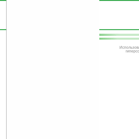
поддержите
Ладошки
Использов
гиперс