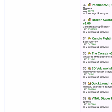
оценка 4
/ 6 чел.
32.
Pacman v2 (P
32.
Turjah episode II v2.12
Пакман
Космический шутер
687Кб
за 2 месяца
18
загрузок
84Кб
оценка 4
/ 6 чел.
33.
Broken Sword 
33.
Dungeoned v1.0.1
v1.00
Игрушка о заключенных
Захватывающий квест
3011Кб
15323Кб
оценка 4
/ 4 чел.
за 2 месяца
18
загрузок
34.
Moon Child v1.1
34.
Kungfu Fighti
Спасите планету Утопия
Бои Кунг Фу
4114Кб
5478Кб
оценка 4
/ 3 чел.
за 2 месяца
18
загрузок
35.
Leisure Suit Larry: Love for Sail 1.0
35.
The Corsair v
Любовные приключения Larry
Опасное путешествие в
4656Кб
7116Кб
оценка 3.8
/ 10 чел.
за 2 месяца
17
загрузок
36.
FADE v1.06 (MIPS)
36.
3D Volcano Is
Квест с захватывающим сюжетом
Приключенческая игруш
2488Кб
585Кб
оценка 3.8
/ 5 чел.
за 2 месяца
17
загрузок
37.
Iraq A'tak v1.5
37.
QuickLaunch 
Управление танком
Панель быстрого запус
1868Кб
2861Кб
оценка 3.8
/ 5 чел.
за 2 месяца
17
загрузок
38.
Atomic Battle Dragons v1.05
38.
VITAL Digger 
Сражения на атомном драконе
Диггер
3965Кб
1874Кб
оценка 3.7
/ 19 чел.
за 2 месяца
16
загрузок