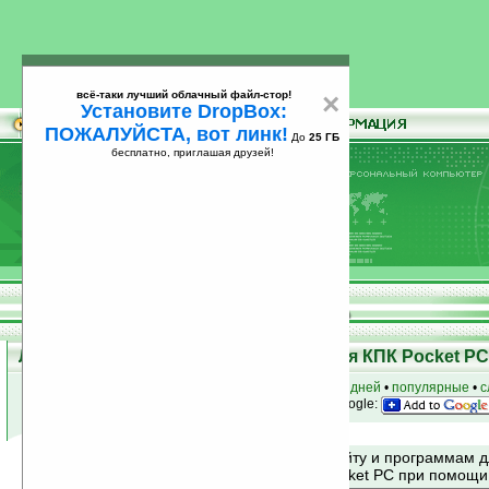
всё-таки лучший облачный файл-стор!
×
Установите DropBox:
ПОЖАЛУЙСТА, вот линк!
До
25 ГБ
бесплатно, приглашая друзей!
Установите
всё-таки лучший облачный файл-стор!
DropBox: ПОЖАЛУЙСТА, вот линк!
До
25
бесплатно, приглашая друзей!
ГБ
Лучшие и популярные программы для КПК Pocket PC 
к началу раздела
•
за сегодня
•
за 3 дня
•
за 7 дней
•
популярные
•
с
анонсы программ на email
• наш
на Google:
Поиск по сайту и программам 
Mobile и Pocket PC при помощ