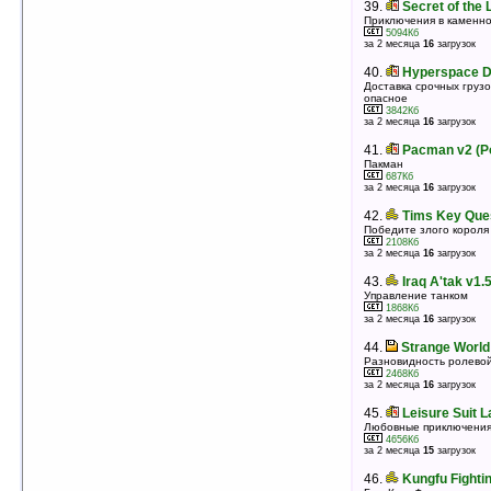
39.
The Green Myste v1.0
39.
Secret of the 
На улицы города Sanctis каждый вечер выползает
Приключения в каменно
зеленый туман и люди превращаются в зомби…
5094Кб
1371Кб
за 2 месяца
16
загрузок
оценка 3.7
/ 14 чел.
40.
Hyperspace De
40.
Arvale II — Ocean of Time v5.0
Доставка срочных грузо
Приключенческая игра
опасное
7141Кб
3842Кб
оценка 3.7
/ 12 чел.
за 2 месяца
16
загрузок
41.
QuickLaunch v1.0
41.
Pacman v2 (P
Панель быстрого запуска программ и документов
Пакман
2861Кб
687Кб
оценка 3.7
/ 8 чел.
за 2 месяца
16
загрузок
42.
Ghost World v1.3 (ARM)
42.
Tims Key Ques
Соберите сокровища короля
Победите злого короля
850Кб
2108Кб
оценка 3.7
/ 4 чел.
за 2 месяца
16
загрузок
43.
PestControl v1.0
43.
Iraq A'tak v1.
Санитарный контроль
Управление танком
3109Кб
1868Кб
оценка 3.7
/ 4 чел.
за 2 месяца
16
загрузок
44.
Moon Child v1.2
44.
Strange World
Платформенная аркада
Разновидность ролевой
4432Кб
2468Кб
оценка 3.6
/ 6 чел.
за 2 месяца
16
загрузок
45.
Boneyboy v1.0
45.
Leisure Suit L
Превосходная игра-платформер
Любовные приключения 
8432Кб
4656Кб
оценка 3.6
/ 6 чел.
за 2 месяца
15
загрузок
46.
Secret of the Lost Cavern v1.0
46.
Kungfu Fighti
Приключения в каменном веке