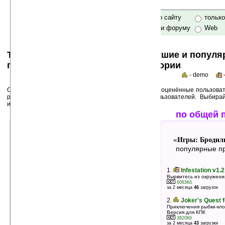
только по сайту
тольк
по сайту и форуму
Web
Top 50s по категориям: самые лучшие и попул
программы для Pocket PC в категории
- demo
Среди лучших ниже перечислены программы, выше оценённые пользоват
рейтинги популярности на основе активности пользователей. Выбира
использования!
лучшие по оценкам
по общей 
Игры: Бродилки и приключения
Игры: Бродил
«
»
«
лучшие программы в группе
популярные пр
1.
Riven v1.10
1.
Infestation v1.2
Продолжение игры Myst для КПК
Вырвитесь из окружени
4173Кб
6063Кб
оценка 4.9
/ 10 чел.
за 2 месяца
46
загрузок
2.
Tradewinds 2 v1.0 (PocketPC)
2.
Joker's Quest 
Морские приключения
Приключения рыбки-кло
Версия для КПК
5471Кб
оценка 4.8
/ 10 чел.
3820Кб
за 2 месяца
43
загрузки