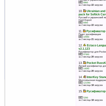
9.
KeyboardPlus v0.2b (ppc2002)
89Кб
Русская и украинская клавиатура для PPC2002
за 2 месяца
22
загрузки
88Кб
оценка 3.6
/ 8 чел.
10.
Ukrainian and
10.
Русификатор Resco Explorer 2005
pack for Softick Car
v5.21
Русский и украинский я
Card Export
Пакет русификации
84Кб
567Кб
за 2 месяца
22
загрузки
оценка 3.5
/ 20 чел.
11.
Русификатор 
11.
Русификатор WebIS Mail
Пакет русификации
Пакет русификации
105Кб
189Кб
за 2 месяца
21
загрузка
оценка 3.4
/ 5 чел.
12.
Ectaco Langu
12.
SmartKeys for MS Smartphone
v2.1.123
Система локализации клавиатурного ввода для ОС
Microsoft Windows Mobile Smartphone 2002/2003/5.0
Русификатор для Pocke
338Кб
974Кб
оценка 3.3
/ 10 чел.
за 2 месяца
20
загрузок
13.
Русификатор TV remote control v5.5
13.
Pocket RussK
Легкий русификатор дл
140Кб
52Кб
за 2 месяца
20
загрузок
оценка 3.1
/ 6 чел.
14.
InterKey Stan
Многоязычная поддерж
1215Кб
за 2 месяца
18
загрузок
15.
Русификатор T
52Кб
за 2 месяца
18
загрузок