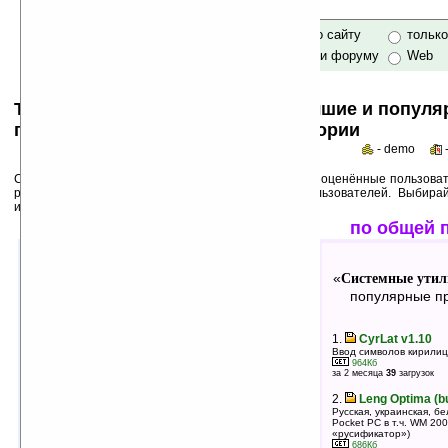
только по сайту
тольк
по сайту и форуму
Web
Top 50s по категориям: самые лучшие и попул
программы для Pocket PC в категории
- demo
Среди лучших ниже перечислены программы, выше оценённые пользоват
рейтинги популярности на основе активности пользователей. Выбира
использования!
лучшие по оценкам
по общей 
Системные утилиты: Русификаторы
Системные утил
«
»
«
лучшие программы в группе
популярные пр
1.
Русификатор Resco Photo Viewer
1.
CyrLat v1.10
v5.32
Ввод символов кирилицы
964Кб
за 2 месяца
39
загрузок
456Кб
оценка 4.5
/ 11 чел.
2.
Leng Optima (bu
Русская, украинская, б
2.
InterKey Standard v2.0
Pocket PC в т.ч. WM 2
Многоязычная поддержка ввода данных
«русификатор»)
1215Кб
686Кб