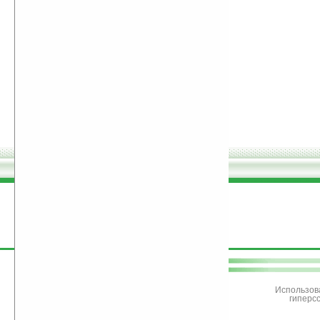
поддержите
Ладошки
Использов
гиперс