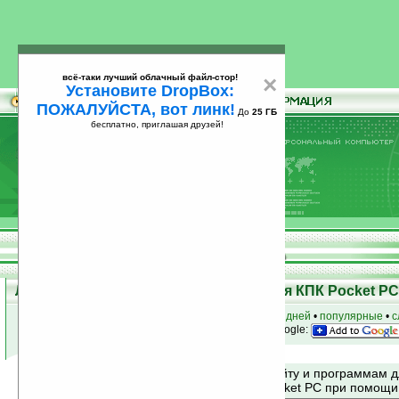
всё-таки лучший облачный файл-стор!
×
Установите DropBox:
ПОЖАЛУЙСТА, вот линк!
До
25 ГБ
бесплатно, приглашая друзей!
Установите
всё-таки лучший облачный файл-стор!
DropBox: ПОЖАЛУЙСТА, вот линк!
До
25
бесплатно, приглашая друзей!
ГБ
Лучшие и популярные программы для КПК Pocket PC 
к началу раздела
•
за сегодня
•
за 3 дня
•
за 7 дней
•
популярные
•
с
анонсы программ на email
• наш
на Google:
Поиск по сайту и программам 
Mobile и Pocket PC при помощ