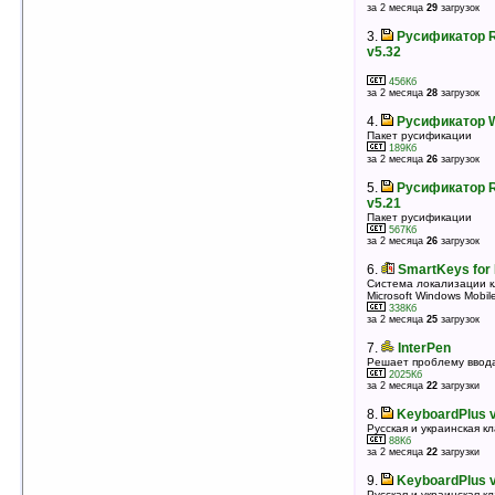
оценка 4.3
/ 15 чел.
за 2 месяца
29
загрузок
3.
Pocket RussKey v2.00
3.
Русификатор R
Легкий русификатор для PocketPC
v5.32
140Кб
оценка 4.1
/ 139 чел.
456Кб
за 2 месяца
28
загрузок
4.
Leng Optima (build 4312)
Русская, украинская, беларусская клавиатуры для
4.
Русификатор W
Pocket PC в т.ч. WM 2003 SE (минимальный
«русификатор»)
Пакет русификации
686Кб
189Кб
оценка 3.8
/ 71 чел.
за 2 месяца
26
загрузок
5.
KeyboardPlus v0.2b (wm2003)
5.
Русификатор R
Русская и украинская клавиатура для WM2003
v5.21
89Кб
Пакет русификации
оценка 3.8
/ 25 чел.
567Кб
за 2 месяца
26
загрузок
6.
Ectaco Language Support Russian
v2.1.123
6.
SmartKeys for
Русификатор для Pocket PC
Система локализации к
Microsoft Windows Mobi
974Кб
оценка 3.7
/ 49 чел.
338Кб
за 2 месяца
25
загрузок
7.
CyrLat v1.10
7.
InterPen
Ввод символов кирилицы (русская клавиатура)
Решает проблему ввода
964Кб
оценка 3.7
/ 20 чел.
2025Кб
за 2 месяца
22
загрузки
8.
Ukrainian and Russian languages pack
8.
KeyboardPlus v
for Softick Card Export
Русская и украинская 
Русский и украинский языки интерфейса для Softick
88Кб
Card Export
за 2 месяца
22
загрузки
84Кб
оценка 3.7
/ 4 чел.
9.
KeyboardPlus 
Русская и украинская 