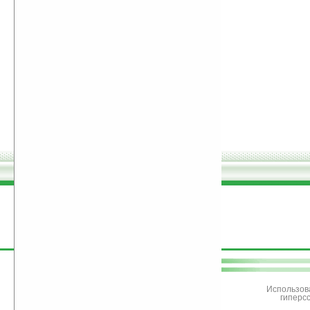
поддержите
Ладошки
Использов
гиперс