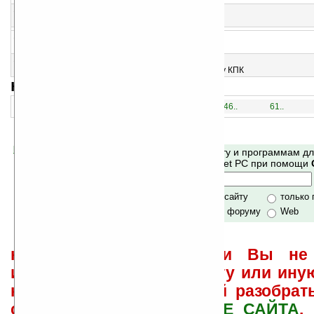
13
FVJeux v0.12
Набор игр «на удачу», виртуальное казино
14
Pool Rebel v1.4.2
Симулятор бильярда
15
Open Transport Tycoon Deluxe v0.6.0
Порт Open Transport Tycoon Deluxe на платформу КПК
навигация:
1..
16..
31..
46..
61..
Помогите Ладошкам стать лучше
Поиск по сайту и программам д
своей поддержкой.
Mobile и Pocket PC при помощи
Хочешь футболку?
только по сайту
только
по сайту и форуму
Web
не забывайте, что если Вы не 
использовать или найти ту или ину
как ее настроить и с ней разобрат
свои вопросы в
ФОРУМЕ САЙТА
.