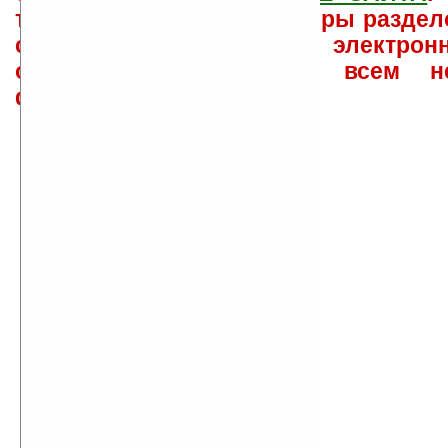
такого характера менеджеры раздел
сайта лично по электрон
ответов\советов давать всем н
физически.