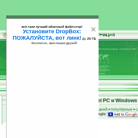
всё-таки лучший облачный файл-стор!
×
Установите DropBox:
ПОЖАЛУЙСТА, вот линк!
До
25 ГБ
бесплатно, приглашая друзей!
Установите
всё-таки лучший облачный файл-стор!
DropBox: ПОЖАЛУЙСТА, вот линк!
До
25
бесплатно, приглашая друзей!
ГБ
Программы для КПК Pocket PC и Windows 
к началу раздела
•
за сегодня
•
за 3 дня
•
за 7 дней
•
популярные
•
с
анонсы программ на email
• наш
на Google:
Условия поиска:
Найдено
Группа: Игры / Симуляторы
97