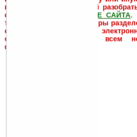
как ее настроить и с ней разобрат
свои вопросы в
ФОРУМЕ САЙТА
.
такого характера менеджеры раздел
сайта лично по электрон
ответов\советов давать всем н
физически.