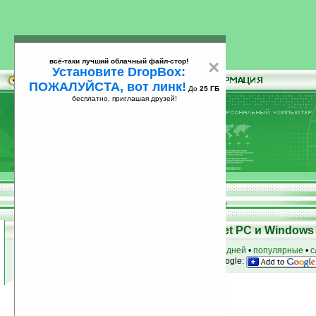
всё-таки лучший облачный файл-стор!
×
Установите DropBox:
ПОЖАЛУЙСТА, вот линк!
До
25 ГБ
бесплатно, приглашая друзей!
Установите
всё-таки лучший облачный файл-стор!
DropBox: ПОЖАЛУЙСТА, вот линк!
До
25
бесплатно, приглашая друзей!
ГБ
Программы для КПК Pocket PC и Windows 
к началу раздела
•
за сегодня
•
за 3 дня
•
за 7 дней
•
популярные
•
с
анонсы программ на email
• наш
на Google:
Условия поиска:
Найдено
Группа: Наука / Инжиниринг
20