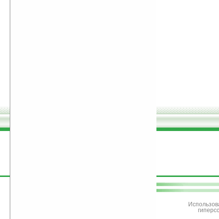
поддержите
Ладошки
Использов
гиперс