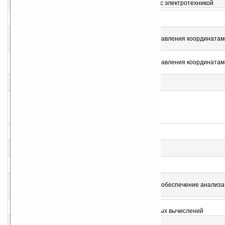
Справочник, калькулятор для тех кто имеет дело с электротехникой
2
WMe6b
Бортовой компьютер
3
CopanMobile v1.0.7 (WM2003)
Геоматический инструмент для вычислений и управления координатам
плановых геодезических съемках.
4
CopanMobile v1.0.7 (WM6)
Геоматический инструмент для вычислений и управления координатам
плановых геодезических съемках.
5
OrthoGraph Survey v3.0
Создание планов, эскизов недвижимости, домов
6
Pocket Schematic v1.1.105
Рисование электронных схем на КПК
7
ShortCAD Lite v2.6 (WM2003)
Работа с векторной графикой
8
ShortCAD Lite v2.6 (WM5/6)
Работа с векторной графикой
9
Math Tablet v2.41 / v2.43
Программируемое математическое программное обеспечение анализа
ученых и инженеров
10
Smart Algebra v3.01
Программа для построения графиков и символьных вычислений
11
DNetworkTools v0.1.73