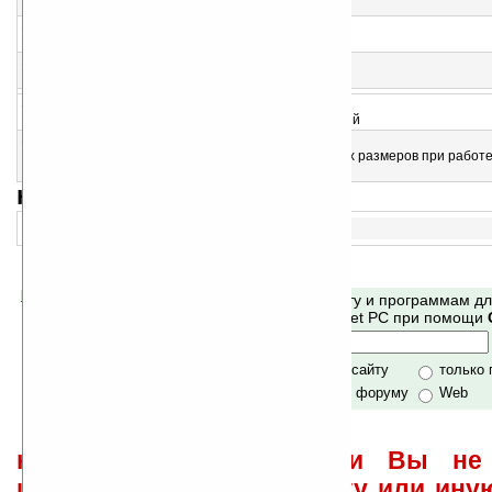
Сборник сетевых утилит
12
Machinist v1.40
Расчеты для инженеров
13
PocketCAS v1.4.0
Работа с математическими выражениями
14
PocketStatics v2.01
Приложение для ведения статических вычислений
15
ABISoft PocketScale v1.0
Утилита предназначена для пересчета линейных размеров при работе
масштабными моделями
навигация:
1..
Помогите Ладошкам стать лучше
Поиск по сайту и программам д
своей поддержкой.
Mobile и Pocket PC при помощи
Хочешь футболку?
только по сайту
только
по сайту и форуму
Web
не забывайте, что если Вы не 
использовать или найти ту или ину