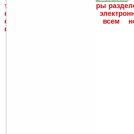
такого характера менеджеры раздел
сайта лично по электрон
ответов\советов давать всем н
физически.