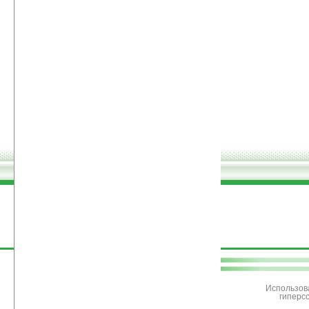
поддержите
Ладошки
Использов
гиперс