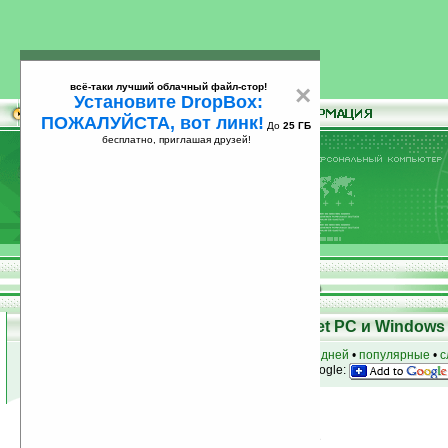
всё-таки лучший облачный файл-стор!
×
Установите DropBox:
ПОЖАЛУЙСТА, вот линк!
До
25 ГБ
бесплатно, приглашая друзей!
Установите
всё-таки лучший облачный файл-стор!
DropBox: ПОЖАЛУЙСТА, вот линк!
До
25
бесплатно, приглашая друзей!
ГБ
Программы для КПК Pocket PC и Windows 
к началу раздела
•
за сегодня
•
за 3 дня
•
за 7 дней
•
популярные
•
с
анонсы программ на email
• наш
на Google:
Условия поиска:
Найдена
Группа: Быт, семья, спорт / прочее
81