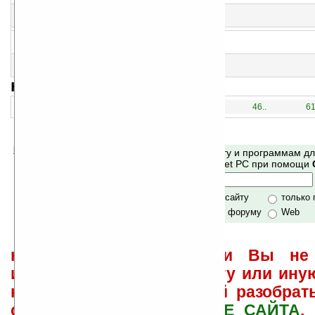
13
Car Service v2.0
Помощник по уходу за автомобилем
14
F1 Season 2011 v1.19
Информация о текущих гонках Формулы-1
15
Packetracer v1.0.9
Отслеживание почтовых отправлений
навигация:
1..
16..
31..
46..
61
Помогите Ладошкам стать лучше
Поиск по сайту и программам д
своей поддержкой.
Mobile и Pocket PC при помощи
Хочешь футболку?
только по сайту
только
по сайту и форуму
Web
не забывайте, что если Вы не 
использовать или найти ту или ину
как ее настроить и с ней разобрат
свои вопросы в
ФОРУМЕ САЙТА
.