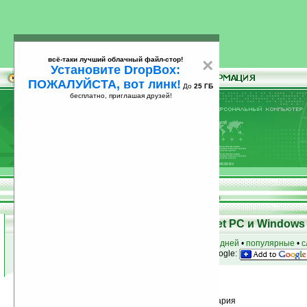
всё-таки лучший облачный файл-стор!
×
Установите DropBox:
ПОЖАЛУЙСТА, вот линк!
До
25 ГБ
бесплатно, приглашая друзей!
Установите
всё-таки лучший облачный файл-стор!
DropBox: ПОЖАЛУЙСТА, вот линк!
До
25
бесплатно, приглашая друзей!
ГБ
Программы для КПК Pocket PC и Windows 
к началу раздела
•
за сегодня
•
за 3 дня
•
за 7 дней
•
популярные
•
с
анонсы программ на email
• наш
на Google:
Условия поиска:
Найдено
Группа: Быт, семья, спорт / Кулинария
22