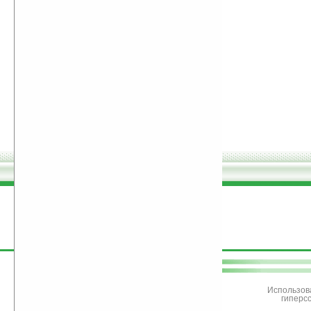
поддержите
Ладошки
Использов
гиперс