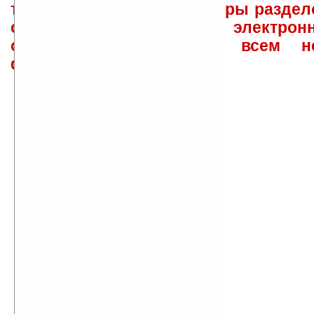
такого характера менеджеры раздел
сайта лично по электрон
ответов\советов давать всем н
физически.