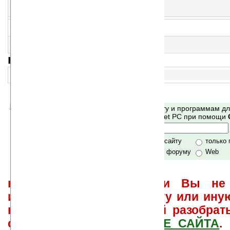
13
MobileWoman v4.05
Пакет программ для женщин
14
Spice-o-pedia! v1.0
Энциклопедия по всем видам перца
15
Noodle Timer v1.0
Таймер
навигация:
1..
Помогите Ладошкам стать лучше
Поиск по сайту и программам д
своей поддержкой.
Mobile и Pocket PC при помощи
Хочешь футболку?
только по сайту
только
по сайту и форуму
Web
не забывайте, что если Вы не 
использовать или найти ту или ину
как ее настроить и с ней разобрат
свои вопросы в
ФОРУМЕ САЙТА
.