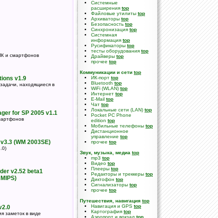
Cистемные
расширения
top
Файловые утилиты
top
Архиваторы
top
Безопасность
top
Синхронизация
top
Системная
информация
top
Русификаторы
top
тесты оборудования
top
ПК и смартфонов
Драйверы
top
прочее
top
Коммуникации и сети
top
tions v1.9
ИК-порт
top
Bluetooth
top
задачи, находящиеся в
WiFi (WLAN)
top
Интернет
top
E-Mail
top
Чат
top
Локальные сети (LAN)
top
ger for SP 2005 v1.1
Pocket PC Phone
мартфонов
edition
top
Мобильные телефоны
top
Дистанционное
управление
top
 v3.3 (WM 2003SE)
прочее
top
.0)
Звук, музыка, медиа
top
mp3
top
Видео
top
Плееры
top
er v2.52 beta1
Редакторы и треккеры
top
 MIPS)
Диктофон
top
Сигнализаторы
top
прочее
top
Путешествия, навигация
top
Навигация и GPS
top
v2.0
Картография
top
я заметок в виде
Аэропорт и вокзал
top