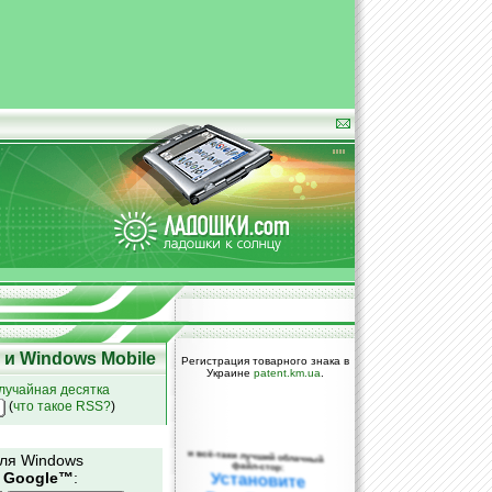
и Windows Mobile
Регистрация товарного знака в
Украине
patent.km.ua
.
лучайная десятка
(
что такое RSS?
)
и всё-таки лучший облачный
для Windows
файл-стор:
и
Google™
:
Установите
DropBox уже
сегодня!
ПОЖАЛУЙСТА,