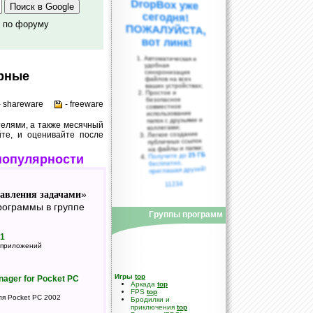
о по форуму
вот линк!
Автоматическая и
удобная
синхронизация
ярные
файлов на всех
ваших устройствах;
Простое и
безопасное
- shareware
- freeware
совместное
использование
папок с друзьями и
елями, а также месячный
коллегами;
йте, и оценивайте после
Легкое создание
публичных ссылок
на файлы и папки;
25 ГБ
Получите до
популярности
бесплатно,
приглашая друзей!
11234
авления задачами
»
ограммы в группе
Группы программ
.1
 приложений
Игры
top
ager for Pocket PC
Аркада
top
FPS
top
я Pocket PC 2002
Бродилки и
приключения
top