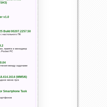
 SH3)
r v1.0
25 Build 00207.2257.50
с настольного ПК
3.2
еи, памяти и менеджер
& Pocket PC
0.04
ючения между задачами
8.414.1614 (WM5/6)
адное меню пуск
or Smartphone Task
мартфонов