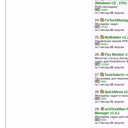
оценка 4.3
/ 3 чел.
(Windows CE , CPU:
Файл-менеджер
24.
Total Commander v2.52 beta1 (pocket
548Кб
за 2 месяца
22
загрузки
pc, CPU: MIPS)
Файл-менеджер
24.
CeTaskManage
632Кб
оценка 4.2
/ 21 чел.
Менеджер задач
251Кб
за 2 месяца
22
загрузки
25.
e-Natives Showcase Suite
v1.0.1b(WM6.0)/v1.1.0(WM6.5.x)
25.
MyMobiler v1.
Диспетчер задач
Управление вашим КПК 
603Кб
694Кб
оценка 4.2
/ 7 чел.
за 2 месяца
22
загрузки
26.
Pocket Nav v2.74
26.
Fizz Monitor v
Удобный, бесплатный менеджер задач
Монитор статуса батар
67Кб
задач для Smartphone 
оценка 4.2
/ 7 чел.
2118Кб
за 2 месяца
22
загрузки
27.
SKMenu v1.7.10
Меню, менеджер задач и лаунчер
27.
TaskSwitch+ v
831Кб
Программа для перекл
оценка 4.2
/ 5 чел.
28Кб
за 2 месяца
22
загрузки
28.
SmallMenu v3.21
Менеджер задач и каскадное пусковое меню
28.
QuickMenu v2.
123Кб
Менеджер задач и каск
оценка 4.2
/ 5 чел.
82Кб
за 2 месяца
21
загрузка
29.
WisBar Advance v4.0.7
Менеджер задач
29.
acbTaskMan f
3513Кб
Manager v1.4.1
оценка 4.1
/ 67 чел.
Менеджер задач для с
83Кб
30.
Total Commander v2.52 beta1
за 2 месяца
21
загрузка
(Windows CE , CPU: ARM)