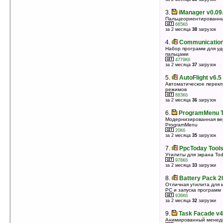
3.
WkTASK v1.2.0.2 (WM2003)
Менеджер задач и лончер приложений
3.
iManager v0.09
356Кб
Пальцеориентированны
оценка 5
/ 3 чел.
665Кб
за 2 месяца
38
загрузок
4.
InClose Mobile: Express Edition v5.0
(WM 2003/2003 SE)
4.
Communication 
Менеджер задач для Windows Mobile 2003/2003 SE
Набор программ для уд
пальцами
1120Кб
оценка 5
/ 3 чел.
4779Кб
за 2 месяца
37
загрузок
5.
My Mobiler v1.23 Build 80615.32
5.
AutoFlight v6.
Управление вашим КПК с настольного ПК
Автоматическое перек
517Кб
оценка 4.9
/ 10 чел.
режимов
883Кб
за 2 месяца
36
загрузок
6.
Indibar Lite v3.2.0
Системная утилита, отображающая статус
6.
ProgramMenu T
батареи, памяти...
Модернизированная ве
345Кб
оценка 4.8
/ 10 чел.
ProgramMenu
20Кб
за 2 месяца
35
загрузок
7.
MyMobiler v1.25 Build 00207.2257.50
Управление вашим КПК с настольного ПК
7.
PpcToday Tools
694Кб
оценка 4.8
/ 9 чел.
Утилиты для экрана To
978Кб
за 2 месяца
33
загрузки
8.
TodayPanel PRO v2.20
Плагин для Today, отображающий системную
8.
Battery Pack 2
информацию
Отличная утилита для 
183Кб
оценка 4.8
/ 8 чел.
PC и запуска программ
936Кб
за 2 месяца
32
загрузки
9.
HandySwitcher v3.1
Менеджер задач
9.
Task Facade v4
203Кб
оценка 4.8
/ 8 чел.
Анимированный менед