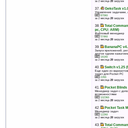
за 2 месяца
20
загрузок
Менеджер задач и каскадное меню пуск
82Кб
оценка 4
/ 18 чел.
37.
GekoTask v1
Управление задачами, 
38.
Panoramic Phone Genius v1.9.0
870Кб
за 2 месяца
20
загрузок
Пользовательский интерфейс, оболочка
2199Кб
оценка 4
/ 4 чел.
38.
Total Command
pc, CPU: ARM)
39.
XTask v2.33
Файловый менеджер
Диспетчер задач
574Кб
56Кб
за 2 месяца
20
загрузок
оценка 4
/ 3 чел.
39.
BananaPC v4.
40.
Total Commander v2.52 beta1
Запуск приложений, рег
(Windows CE , CPU: SH4)
другое одним нажатие
161Кб
Файл-менеджер
за 2 месяца
20
загрузок
543Кб
оценка 3.8
/ 5 чел.
40.
Switch v1.25 
41.
InClose Mobile: Express Edition v5.0
Еще один из варианто
задач для Pocket PC
(Windows Mobile 5.0)
22Кб
Менеджер задач для Windows Mobile 5.0
за 2 месяца
20
загрузок
1112Кб
оценка 3.7
/ 9 чел.
41.
Pocket Blinds
Менеджер задач с доп
42.
Total Commander v2.52 beta3
возможностями
(smartphone, CPU: ARM)
1023Кб
Файл-менеджер
за 2 месяца
20
загрузок
232Кб
оценка 3.6
/ 6 чел.
42.
Pocket Task M
Менеджер задач
43.
GoodWin v1.23
122Кб
Менеджер задач с революционным интерфейсом
за 2 месяца
20
загрузок
1168Кб
оценка 3.6
/ 3 чел.
43.
Total Command