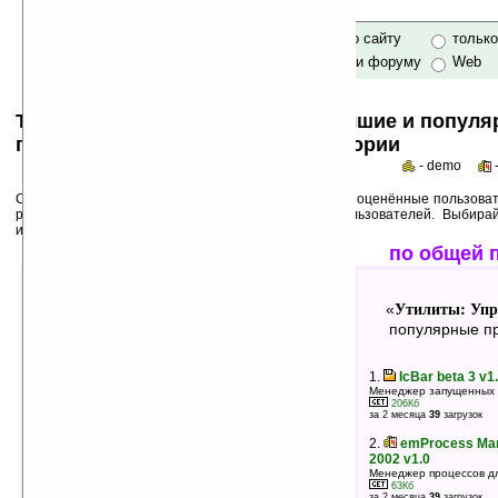
только по сайту
тольк
по сайту и форуму
Web
Top 50s по категориям: самые лучшие и попул
программы для Pocket PC в категории
- demo
Среди лучших ниже перечислены программы, выше оценённые пользоват
рейтинги популярности на основе активности пользователей. Выбира
использования!
лучшие по оценкам
по общей 
Утилиты: Управления задачами
Утилиты: Упр
«
»
«
лучшие программы в группе
популярные пр
1.
GSPocketMagic++ v1.32.19
1.
IcBar beta 3 v1
Менеджер эадач
Менеджер запущенных
202Кб
206Кб
оценка 5
/ 4 чел.
за 2 месяца
39
загрузок
2.
ASM v0.3.1.261a
2.
emProcess Man
Менеджер процессов
2002 v1.0
633Кб
Менеджер процессов дл
оценка 5
/ 3 чел.
63Кб
за 2 месяца
39
загрузок