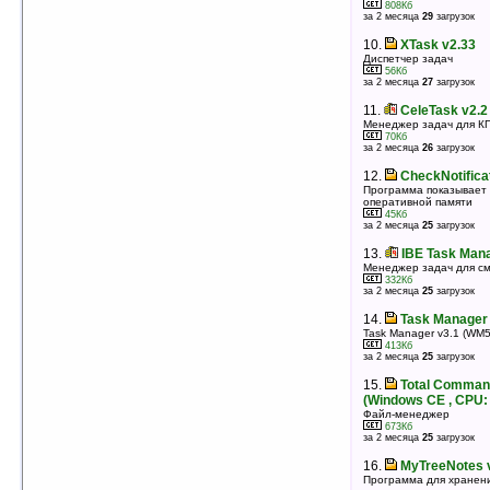
808Кб
за 2 месяца
29
загрузок
10.
Magic Button v2.1 Build 70912
Простой менеджер запущенных задач
10.
XTask v2.33
404Кб
оценка 4.6
/ 37 чел.
Диспетчер задач
56Кб
за 2 месяца
27
загрузок
11.
DTSysView v1.5.55
Системный монитор и менеджер задач
11.
CeleTask v2.2
299Кб
оценка 4.6
/ 3 чел.
Менеджер задач для К
70Кб
за 2 месяца
26
загрузок
12.
PHM Task Manager v0.1
Менеджер управления запущенными задачами и
12.
CheckNotifica
процессами (!)
Программа показывает 
59Кб
оценка 4.6
/ 3 чел.
оперативной памяти
45Кб
за 2 месяца
25
загрузок
13.
Switch v1.25 (ARM)
Еще один из вариантов менеджера запущенных
13.
IBE Task Mana
задач для Pocket PC
Менеджер задач для с
21Кб
оценка 4.6
/ 3 чел.
332Кб
за 2 месяца
25
загрузок
14.
WkTASK v1.2.0.2 (WM5/6)
14.
Task Manager
Менеджер задач и лаучер приложений
Task Manager v3.1 (WM5
161Кб
оценка 4.5
/ 22 чел.
413Кб
за 2 месяца
25
загрузок
15.
pBar v1.5 (fix)
15.
Total Command
Простой и удобный менеджер задач
(Windows CE , CPU:
60Кб
оценка 4.5
/ 4 чел.
Файл-менеджер
673Кб
16.
Total Commander v2.52 beta1
за 2 месяца
25
загрузок
(Windows CE , CPU: MIPS)
16.
MyTreeNotes 
Файл-менеджер
Программа для хранени
673Кб