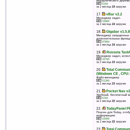
оценка 4.5
/ 4 чел.
иерархического дерева
61Кб
за 2 месяца
24
загрузки
17.
tMan v0.9.11
Менеджер задач
17.
vBar v2.2
195Кб
оценка 4.4
/ 12 чел.
Менеджер задач
108Кб
за 2 месяца
24
загрузки
18.
Elecont Task Manager v1.0.191
Менеджер задач для КПК и смартфонов
18.
Gigabar v1.5.8
1143Кб
оценка 4.4
/ 7 чел.
Менеджер запущенных 
дополнительных функц
978Кб
19.
Touch Commander v4.0.0.19
за 2 месяца
24
загрузки
Пальцеориентированый интерфейc для
управления Pocket PC
19.
Rosseta TaskM
3270Кб
оценка 4.4
/ 7 чел.
Менеджер задач, испо
347Кб
за 2 месяца
23
загрузки
20.
Total Commander v2.52 beta3 (pocket
pc, CPU: ARM)
20.
Total Command
Файловый менеджер
(Windows CE , CPU
574Кб
оценка 4.3
/ 132 чел.
Файл-менеджер
513Кб
за 2 месяца
23
загрузки
21.
Elecont Quick Desktop v1.0.59
Звонилка, лаунчер, менеджер задач
21.
Pocket Nav v2
1403Кб
оценка 4.3
/ 10 чел.
Удобный, бесплатный 
67Кб
за 2 месяца
22
загрузки
22.
Task Manager v3.3 (WM5.0 & WM6.x)
Менеджер задач и множество полезных
22.
TodayPanel P
инструментов в одном приложении
Плагин для Today, от
714Кб
оценка 4.3
/ 9 чел.
информацию
183Кб
за 2 месяца
22
загрузки
23.
Lyma Task Manager v1.0
Диспетчер задач
23.
Total Command
156Кб