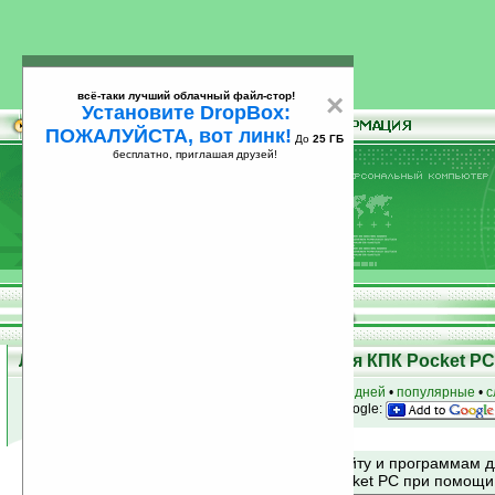
всё-таки лучший облачный файл-стор!
×
Установите DropBox:
ПОЖАЛУЙСТА, вот линк!
До
25 ГБ
бесплатно, приглашая друзей!
Установите
всё-таки лучший облачный файл-стор!
DropBox: ПОЖАЛУЙСТА, вот линк!
До
25
бесплатно, приглашая друзей!
ГБ
Лучшие и популярные программы для КПК Pocket PC 
к началу раздела
•
за сегодня
•
за 3 дня
•
за 7 дней
•
популярные
•
с
анонсы программ на email
• наш
на Google:
Поиск по сайту и программам 
Mobile и Pocket PC при помощ