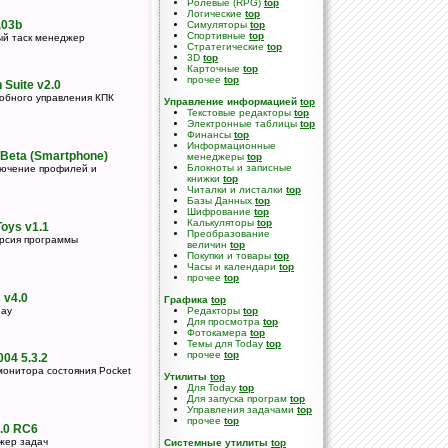
Ролевые (RPG)
top
Логические
top
.03b
Симуляторы
top
Спортивные
top
й таск менеджер
Стратегические
top
3D
top
Карточные
top
прочее
top
Suite v2.0
обного управления КПК
Управление информацией
top
Текстовые редакторы
top
Электронные таблицы
top
Финансы
top
Информационные
5 Beta (Smartphone)
менеджеры
top
Блокноты и записные
лючение профилей и
книжки
top
Читалки и листалки
top
Базы Данных
top
Шифрование
top
Калькуляторы
top
oys v1.1
Преобразование
рсия программы
величин
top
Покупки и товары
top
Часы и календари
top
прочее
top
 v4.0
Графика
top
day
Редакторы
top
Для просмотра
top
Фотокамера
top
Темы для Today
top
прочее
top
004 5.3.2
монитора состояния Pocket
Утилиты
top
Для Today
top
Для запуска програм
top
Управления задачами
top
прочее
top
.0 RC6
жер задач
Системные утилиты
top