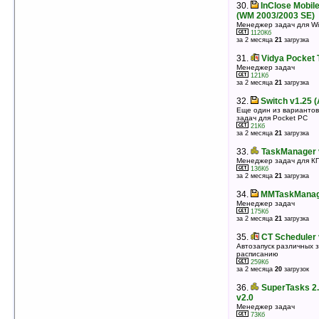
Файл-менеджер
30.
InClose Mobile
513Кб
(WM 2003/2003 SE)
оценка 4.1
/ 21 чел.
Менеджер задач для Wi
1120Кб
31.
DevState v1.7
за 2 месяца
21
загрузка
Плагин для экрана Today
462Кб
31.
Vidya Pocket 
оценка 4.1
/ 19 чел.
Менеджер задач
121Кб
32.
IndiBar v4.0.11
за 2 месяца
21
загрузка
Компактная системная утилита
1076Кб
32.
Switch v1.25 
оценка 4.1
/ 11 чел.
Еще один из варианто
задач для Pocket PC
33.
Pocket Master v1.0
21Кб
Управление с панели задач лаунчером,
за 2 месяца
21
загрузка
менеджером задач, датой и временем...
375Кб
33.
TaskManager v
оценка 4.1
/ 10 чел.
Менеджер задач для К
136Кб
34.
SimpleOS v2.0.79
за 2 месяца
21
загрузка
Красивая оболочка с оконным интерфейсом
5665Кб
34.
MMTaskManage
оценка 4.1
/ 9 чел.
Менеджер задач
175Кб
35.
MyTreeNotes v2.0
за 2 месяца
21
загрузка
Программа для хранения заметок в виде
иерархического дерева
35.
CT Scheduler 
61Кб
оценка 4.1
/ 7 чел.
Автозапуск различных 
расписанию
259Кб
36.
Battery Pack 2004 5.3.2
за 2 месяца
20
загрузок
Отличная утилита для монитора состояния Pocket
PC и запуска программ
36.
SuperTasks 2.
936Кб
оценка 4
/ 32 чел.
v2.0
Менеджер задач
37.
QuickMenu v2.8.414.1614 (WM5/6)
73Кб