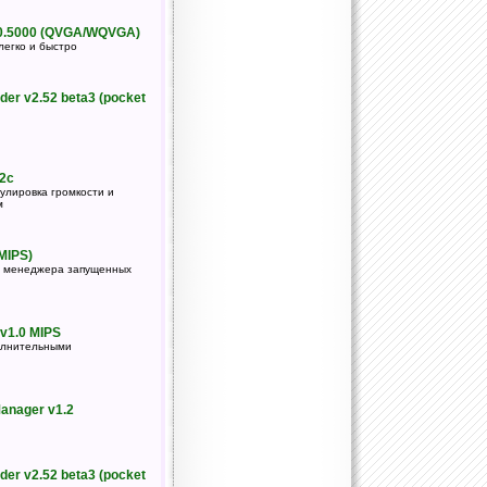
.0.5000 (QVGA/WQVGA)
легко и быстро
er v2.52 beta3 (pocket
2c
улировка громкости и
м
(MIPS)
в менеджера запущенных
 v1.0 MIPS
олнительными
anager v1.2
er v2.52 beta3 (pocket