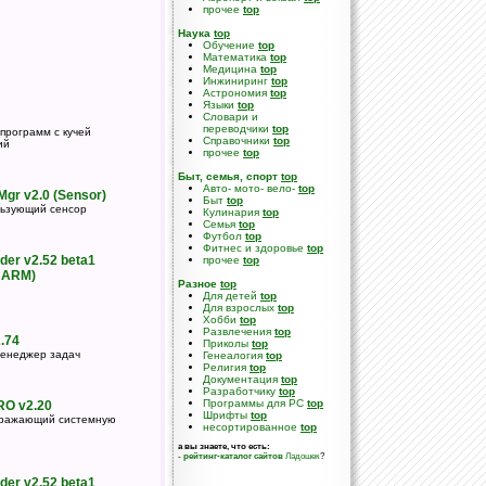
прочее
top
Наука
top
Обучение
top
Математика
top
Медицина
top
Инжиниринг
top
Астрономия
top
Языки
top
Словари и
переводчики
top
программ с кучей
Справочники
top
ий
прочее
top
Быт, семья, спорт
top
Авто- мото- вело-
top
gr v2.0 (Sensor)
Быт
top
льзующий сенсор
Кулинария
top
Семья
top
Футбол
top
Фитнес и здоровье
top
er v2.52 beta1
прочее
top
: ARM)
Разное
top
Для детей
top
Для взрослых
top
Хобби
top
Развлечения
top
.74
Приколы
top
менеджер задач
Генеалогия
top
Религия
top
Документация
top
Разработчику
top
Программы для PC
top
RO v2.20
Шрифты
top
ображающий системную
несортированное
top
а вы знаете, что есть:
-
рейтинг-каталог сайтов
Ладошек
?
er v2.52 beta1