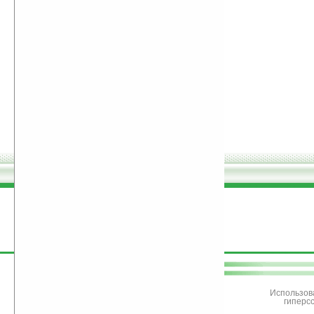
поддержите
Ладошки
Использов
гиперс