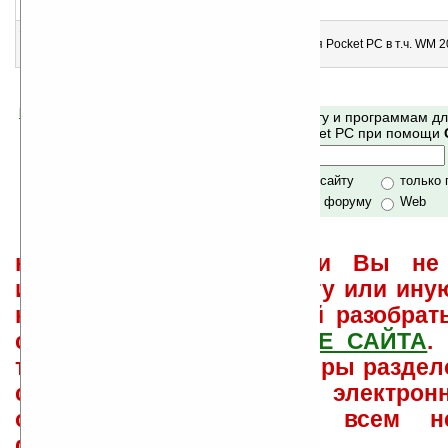
Ввод символов кирилицы (русская клавиатура)
15
Leng Optima (build 4312)
Русская, украинская, беларусская клавиатуры для Pocket PC в т.ч. WM 
(минимальный «русификатор»)
Помогите Ладошкам стать лучше
Поиск по сайту и программам д
своей поддержкой.
Mobile и Pocket PC при помощи
Хочешь футболку?
только по сайту
только
по сайту и форуму
Web
не забывайте, что если Вы не 
использовать или найти ту или ину
как ее настроить и с ней разобрат
свои вопросы в
ФОРУМЕ САЙТА
.
такого характера менеджеры раздел
сайта лично по электрон
ответов\советов давать всем н
физически.