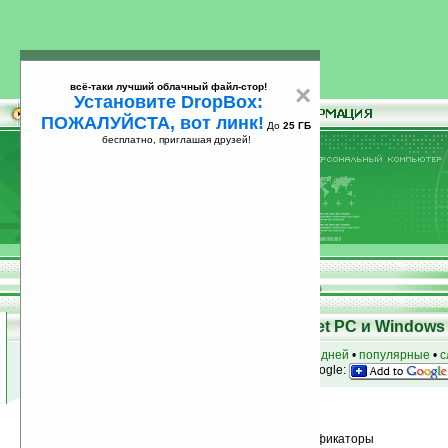
всё-таки лучший облачный файл-стор!
×
Установите DropBox:
ПОЖАЛУЙСТА, вот линк!
До
25 ГБ
бесплатно, приглашая друзей!
Установите
всё-таки лучший облачный файл-стор!
DropBox: ПОЖАЛУЙСТА, вот линк!
До
25
бесплатно, приглашая друзей!
ГБ
Программы для КПК Pocket PC и Windows 
к началу раздела
•
за сегодня
•
за 3 дня
•
за 7 дней
•
популярные
•
с
анонсы программ на email
• наш
на Google:
Условия поиска:
Найдено
Группа: Системные утилиты / Русификаторы
15