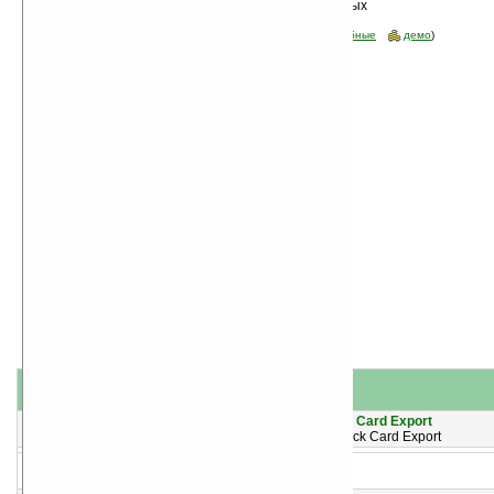
Сортировка по дате, начиная с новых
программ
Стоимость:
все
(отфильтровать:
бесплатные
пробные
демо
)
название
#
короткое описание
1
Ukrainian and Russian languages pack for Softick Card Export
Русский и украинский языки интерфейса для Softick Card Export
2
InterKey Standard v2.0
Многоязычная поддержка ввода данных