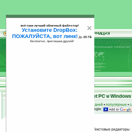
всё-таки лучший облачный файл-стор!
×
Установите DropBox:
ПОЖАЛУЙСТА, вот линк!
До
25 ГБ
бесплатно, приглашая друзей!
Установите
всё-таки лучший облачный файл-стор!
DropBox: ПОЖАЛУЙСТА, вот линк!
До
25
бесплатно, приглашая друзей!
ГБ
Программы для КПК Pocket PC и Windows 
к началу раздела
•
за сегодня
•
за 3 дня
•
за 7 дней
•
популярные
•
с
анонсы программ на email
• наш
на Google:
Условия поиска:
Найдено
Группа: Управление информацией / Текстовые редакторы
77