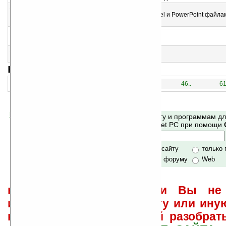
13
SoftMaker Office 2010
Пакет программ для работы с Microsoft Word, Excel и PowerPoint файла
КПК
14
Resco Keyboard Pro v6.00
Экранная клавиатура
15
CrossPad v0.7.6
Текстовый редактор
навигация:
1..
16..
31..
46..
61
Помогите Ладошкам стать лучше
Поиск по сайту и программам д
своей поддержкой.
Mobile и Pocket PC при помощи
Хочешь футболку?
только по сайту
только
по сайту и форуму
Web
не забывайте, что если Вы не 
использовать или найти ту или ину
как ее настроить и с ней разобрат