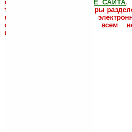
свои вопросы в
ФОРУМЕ САЙТА
.
такого характера менеджеры раздел
сайта лично по электрон
ответов\советов давать всем н
физически.