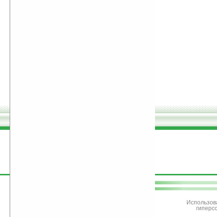
поддержите
Ладошки
Использов
гиперс