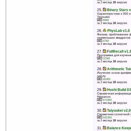
начинающих музыкантов
за 2 месяца
18
загрузок
519Кб
оценка 3.7
/ 25 чел.
25.
Binary Stars 
Характеристики к 300 
25.
Free Pascal Compiler v2.4.4
Taiyoukei
Free Pascal компилятор
69Кб
за 2 месяца
18
загрузок
12214Кб
оценка 3.7
/ 11 чел.
26.
PhysLab v1.0
26.
wt v0.84
Физика: приближение 
Изучение иностранного языка
наименьших квадратов
80Кб
47Кб
оценка 3.7
/ 9 чел.
за 2 месяца
18
загрузок
27.
SlovoEd English-Russian Full
27.
FullRecall v1.
Dictionary v7.1
Программа для изучени
115Кб
Англо-русский и русско-английский словарь
за 2 месяца
18
загрузок
8212Кб
оценка 3.6
/ 22 чел.
28.
Arithmetic Tut
28.
AW Guitar Chord Reference v1.0
Изучение основ арифме
школу
Справочник по гитарным аккордам
400Кб
148Кб
за 2 месяца
18
загрузок
оценка 3.5
/ 9 чел.
29.
Hoshi Build 03
29.
FlashCards v1.0
Справочная информация
Программа для создания FlashCards (карточек с
Hipparcos
текстом и картинкой)
6719Кб
1185Кб
за 2 месяца
18
загрузок
оценка 3.4
/ 5 чел.
30.
Taiyoukei v2.
30.
Constellation Charts v1.02
Справочник солнечной
88 карт зведного неба для программы Taiyoukei
4423Кб
2125Кб
за 2 месяца
18
загрузок
оценка 3.3
/ 3 чел.
31.
Balance Keepe
31.
Таблица Шульте