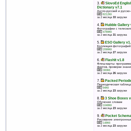
3.
SlovoEd Englis
3.
Chants Oiseaux v1.0
Dictionary v7.1
32 вида птиц и их голоса
Англо-русский и русско
828Кб
8212Кб
оценка 5
/ 3 чел.
за 2 месяца
33
загрузки
4.
Автоэкзамен PDA v1.0 (VGA)
4.
Hubble Gallery 
Автоэкзамен в кармане
Фотографии с телескоп
9345Кб
4789Кб
оценка 5
/ 3 чел.
за 2 месяца
31
загрузка
5.
TestLNG v2.0
5.
ESO Gallery v1
Программа в помощь тем, кто изучает иностранные
Коллекция фотографий 
языки, запоминаем новые слова
2099Кб
79Кб
за 2 месяца
27
загрузок
оценка 4.8
/ 12 чел.
6.
FlashIt v1.8
6.
Boenkyo v1.21 Build 04.11.02
Флеш-карты: программа
Эмулятор телескопа
фактов, проверки знан
3241Кб
300Кб
оценка 4.8
/ 6 чел.
за 2 месяца
26
загрузок
7.
KnowWords v0.4
7.
Packed Periodic
Изучение иностранных слов
Периодическая таблица
2048Кб
94Кб
оценка 4.8
/ 5 чел.
за 2 месяца
23
загрузки
8.
TestLNG En-Ru Dictionary (843 words)
8.
3 Shoe Boxes v
Англо-русский словарь для TestLNG
Обучение словам
16Кб
1048Кб
оценка 4.7
/ 4 чел.
за 2 месяца
23
загрузки
9.
Time Tracker v1.04
9.
Pocket Schemat
Обучаем детей читать время по аналоговым часам
Рисование электронных
228Кб
148Кб
оценка 4.6
/ 3 чел.
за 2 месяца
23
загрузки