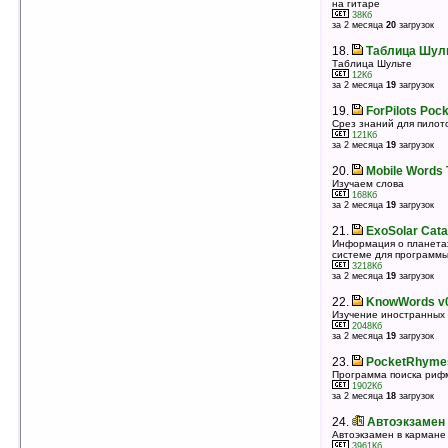
Словарь
на гитаре
73605 записей
38Кб
за 2 месяца
20
загрузок
13383Кб
оценка 4
/ 11 чел.
18.
Таблица Шул
18.
Flash Alphabet v1.1
Таблица Шульте
Обучение английскому алфавиту
12Кб
за 2 месяца
19
загрузок
177Кб
оценка 4
/ 7 чел.
19.
ForPilots Pock
19.
NotesQuiz
Срез знаний для пилот
Обучение нотной грамотности
121Кб
за 2 месяца
19
загрузок
12Кб
оценка 4
/ 5 чел.
20.
Mobile Words T
20.
Mars Explorer v1.03
Изучаем слова
Дополнение к программе Taiyoukei с картой Марса
168Кб
за 2 месяца
19
загрузок
4375Кб
оценка 4
/ 4 чел.
21.
ExoSolar Cata
21.
Taiyoukei v2.06 (ARM/XScale)
Информация о планета
Справочник солнечной системы
системе для программы 
4423Кб
3218Кб
оценка 3.8
/ 9 чел.
за 2 месяца
19
загрузок
22.
Mandelbrot & Co. v2003a
22.
KnowWords v
Просчет и рисование фракталов
Изучение иностранных 
50Кб
2048Кб
оценка 3.8
/ 8 чел.
за 2 месяца
19
загрузок
23.
GuitarChord v1.2.2
23.
PocketRhymes
Каталог гитарных аккордов для обучающихся игре
Программа поиска риф
на гитаре
1902Кб
за 2 месяца
18
загрузок
38Кб
оценка 3.7
/ 53 чел.
24.
Автоэкзамен 
24.
Melody Mate v1.0.3
Автоэкзамен в кармане
Нотный стан, интервалы и «пиликалка» для
3961Кб