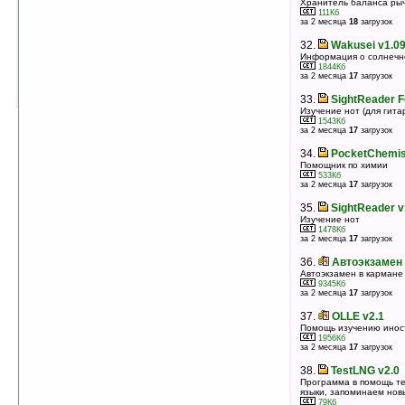
Хранитель баланса ры
Таблица Шульте
111Кб
12Кб
за 2 месяца
18
загрузок
оценка 3.3
/ 3 чел.
32.
Wakusei v1.0
32.
NGC and Messier Catalogs v1.02
Информация о солнечн
Каталог Deepsky-объектов
1844Кб
1685Кб
за 2 месяца
17
загрузок
оценка 3.2
/ 4 чел.
33.
SightReader Fo
Изучение нот (для гита
1543Кб
за 2 месяца
17
загрузок
34.
PocketChemis
Помощник по химии
533Кб
за 2 месяца
17
загрузок
35.
SightReader v
Изучение нот
1478Кб
за 2 месяца
17
загрузок
36.
Автоэкзамен 
Автоэкзамен в кармане
9345Кб
за 2 месяца
17
загрузок
37.
OLLE v2.1
Помощь изучению инос
1956Кб
за 2 месяца
17
загрузок
38.
TestLNG v2.0
Программа в помощь те
языки, запоминаем нов
79Кб