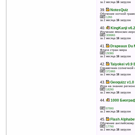
за 2 месяца
16
загрузок
39.
NotesQuiz
Обучение нотной грам
12Кб
за 2 месяца
16
загрузок
40.
KingKanji v6.
Изучение японских иер
3099Кб
за 2 месяца
16
загрузок
41.
Drapeaux Du 
Флаги стран мира
293Кб
за 2 месяца
16
загрузок
42.
Taiyokei v0.9 
Справочник солнечной
3724Кб
за 2 месяца
16
загрузок
43.
Geoquizz v1.0
Игра на знание регионо
182Кб
за 2 месяца
16
загрузок
44.
1000 Биогра
876Кб
за 2 месяца
16
загрузок
45.
Flash Alphabe
Обучение английскому
177Кб
за 2 месяца
16
загрузок