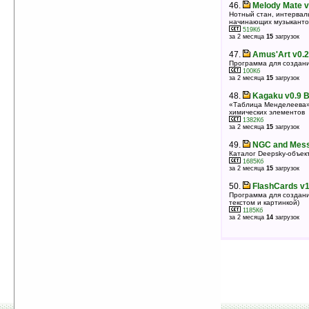
46.
Melody Mate v
Нотный стан, интервал
начинающих музыканто
519Кб
за 2 месяца
15
загрузок
47.
Amus'Art v0.2
Программа для создани
100Кб
за 2 месяца
15
загрузок
48.
Kagaku v0.9 B
«Таблица Менделеева»
химических элементов
1382Кб
за 2 месяца
15
загрузок
49.
NGC and Messi
Каталог Deepsky-объек
1685Кб
за 2 месяца
15
загрузок
50.
FlashCards v1
Программа для создания
текстом и картинкой)
1185Кб
за 2 месяца
14
загрузок