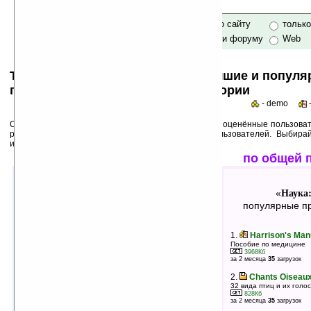
только по сайту
тольк
по сайту и форуму
Web
Top 50s по категориям: самые лучшие и попул
программы для Pocket PC в категории
- demo
Среди лучших ниже перечислены программы, выше оценённые пользоват
рейтинги популярности на основе активности пользователей. Выбира
использования!
лучшие по оценкам
по общей 
Наука: Обучение
Наука
«
»
«
лучшие программы в группе
популярные пр
1.
PocketStackz 2005
1.
Harrison's Manu
Программа для изучения Японского, Китайского и
Пособие по медицине
Корейского языков
3968Кб
за 2 месяца
35
загрузок
459Кб
оценка 5
/ 10 чел.
2.
Chants Oiseaux
2.
Hubble Gallery v1.18
32 вида птиц и их голо
Фотографии с телескопа Hubble
828Кб
за 2 месяца
35
загрузок
4789Кб
оценка 5
/ 6 чел.