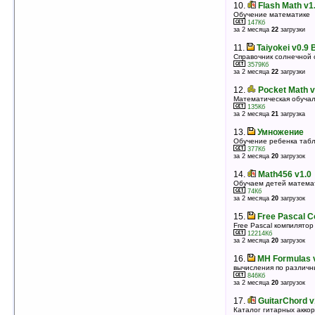
10.
Kagaku v0.9 Build 04.12.26
10.
Flash Math v1
«Таблица Менделеева» — периодическая система
Обучение математике
химических элементов
147Кб
1382Кб
за 2 месяца
22
загрузки
оценка 4.5
/ 16 чел.
11.
Taiyokei v0.9 
11.
Packed Periodic Table v2.1
Справочник солнечной
Периодическая таблица химических элементов
3579Кб
94Кб
за 2 месяца
22
загрузки
оценка 4.5
/ 8 чел.
12.
Pocket Math v
12.
Pocket Schematic v1.1.105
Математическая обучал
Рисование электронных схем на КПК
135Кб
148Кб
за 2 месяца
21
загрузка
оценка 4.5
/ 6 чел.
13.
Умножение
13.
PocketRhymes v2.01b
Обучение ребенка таб
Программа поиска рифм
377Кб
1902Кб
за 2 месяца
20
загрузок
оценка 4.2
/ 70 чел.
14.
Math456 v1.0
14.
PocketChemistry v1.44
Обучаем детей матема
Помощник по химии
74Кб
533Кб
за 2 месяца
20
загрузок
оценка 4.2
/ 29 чел.
15.
Free Pascal C
15.
SightReader v1.1
Free Pascal компилятор
Изучение нот
12214Кб
1478Кб
за 2 месяца
20
загрузок
оценка 4.2
/ 7 чел.
16.
MH Formulas 
16.
Drapeaux Du Monde v1.0
вычисления по различ
Флаги стран мира
846Кб
293Кб
за 2 месяца
20
загрузок
оценка 4.1
/ 7 чел.
17.
GuitarChord v
17.
Большой Энциклопедический
Каталог гитарных акко