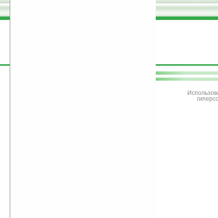
поддержите
Ладошки
Использов
гиперс