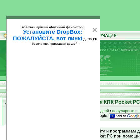
всё-таки лучший облачный файл-стор!
×
Установите DropBox:
ПОЖАЛУЙСТА, вот линк!
До
25 ГБ
бесплатно, приглашая друзей!
Установите
всё-таки лучший облачный файл-стор!
DropBox: ПОЖАЛУЙСТА, вот линк!
До
25
бесплатно, приглашая друзей!
ГБ
Лучшие и популярные программы для КПК Pocket PC 
к началу раздела
•
за сегодня
•
за 3 дня
•
за 7 дней
•
популярные
•
с
анонсы программ на email
• наш
на Google:
Поиск по сайту и программам 
Mobile и Pocket PC при помощ