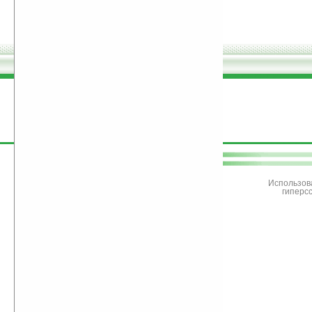
поддержите
Ладошки
Использов
гиперс