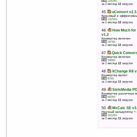
2292Кб
за 2 месяца
12
загрузок
45.
uConvert v2.3
Красивый и эффективн
1425Кб
за 2 месяца
12
загрузок
46.
How Much for 
v1.2
Конвертер величин
347Кб
за 2 месяца
12
загрузок
47.
Quick Convers
Конвертер величин
508Кб
за 2 месяца
12
загрузок
48.
XChange R8 v
Конвертер валют
87Кб
за 2 месяца
11
загрузок
49.
StelsMedia P
Конвертер различных 
605Кб
за 2 месяца
11
загрузок
50.
MxCalc SE v3.
Научный калькулятор +
3432Кб
за 2 месяца
11
загрузок