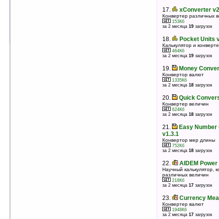
17.
Base Converter v1.0.0
17.
xConverter v2
Конвертер десятичных, шестнадцатеричных и
Конвертер различных 
двоичных величин
153Кб
509Кб
за 2 месяца
19
загрузок
оценка 3.3
/ 3 чел.
18.
Pocket Units 
Калькулятор и конверт
464Кб
за 2 месяца
19
загрузок
19.
Money Convert
Конвертор валют
1335Кб
за 2 месяца
18
загрузок
20.
Quick Convers
Конвертер величин
624Кб
за 2 месяца
18
загрузок
21.
Easy Number 
v1.3.1
Конвертор мер длины
752Кб
за 2 месяца
18
загрузок
22.
AIDEM Power 
Научный калькулятор, 
различных величин
218Кб
за 2 месяца
17
загрузок
23.
Currency Mea
Конвертер валют
1948Кб
за 2 месяца
17
загрузок