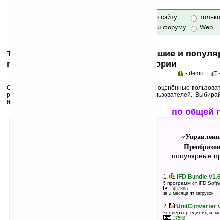
только по сайту
тольк
по сайту и форуму
Web
Top 50s по категориям: самые лучшие и попул
программы для Pocket PC в категории
- demo
Среди лучших ниже перечислены программы, выше оценённые пользоват
рейтинги популярности на основе активности пользователей. Выбира
использования!
лучшие по оценкам
по общей 
Управление информацией:
Управлени
«
«
Преобразование величин
Преобразов
»
лучшие программы в группе
популярные пр
1.
StelsMedia PDA Electric v3.0
1.
iFD Bundle v1.6
Программа для расчета электрических величин
5 программ от iFD Softw
355Кб
4573Кб
оценка 5
/ 4 чел.
за 2 месяца
49
загрузок
2.
Unit Converter PDA v1.0
2.
UnitConverter 
Конвертер величин
Конвертор единиц изм
91Кб
175Кб