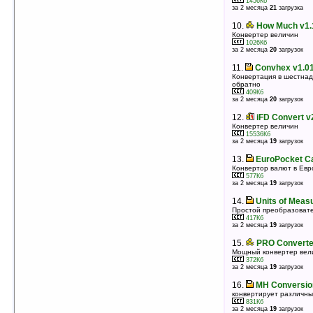
1456Кб
за 2 месяца
21
загрузка
10.
UltraMath Advance 2 v2.0
Сборник калькуляторов и конвертеров
10.
How Much v1.
624Кб
оценка 4.3
/ 3 чел.
Конвертер величин
1026Кб
за 2 месяца
20
загрузок
11.
MSS Converter v1.07
Конвертер величин
11.
Convhex v1.0
1456Кб
оценка 4
/ 6 чел.
Конвертация в шестнад
обратно
409Кб
12.
MxConverter Comprehensive Edition
за 2 месяца
20
загрузок
v2.1
Конвертер величин и валют + калькулятор
12.
iFD Convert v
409Кб
Конвертер величин
оценка 4
/ 6 чел.
15536Кб
за 2 месяца
19
загрузок
13.
iFD Bundle v1.6.1
5 программ от iFD Software Consult в одном пакете
13.
EuroPocket Ca
4573Кб
Конвертор валют в Евр
оценка 4
/ 3 чел.
577Кб
за 2 месяца
19
загрузок
14.
1-Calc Expansion Pack v3.2.7
Симпатичный калькулятор с широким набором
14.
Units of Meas
возможностей
Простой преобразоват
496Кб
417Кб
оценка 3.7
/ 4 чел.
за 2 месяца
19
загрузок
15.
Money Converter 1.0
15.
PRO Converter
Конвертор валют
Мощный конвертер вел
1335Кб
372Кб
оценка 3.4
/ 5 чел.
за 2 месяца
19
загрузок
16.
xConverter v2.2
16.
MH Conversio
Конвертер различных величин
конвертирует различны
153Кб
831Кб
оценка 3.3
/ 3 чел.
за 2 месяца
19
загрузок