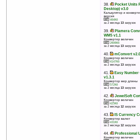
38.
Pocket Units 
Desktop) v3.0
Калькулятор и конверт
версия
464Кб
за 2 месяца
13
загрузок
39.
Plamera Conv
WM5 v1.1
Конвертер величин
2606Кб
за 2 месяца
13
загрузок
40.
mConvert v2.0
Конвертер величин
4147Кб
за 2 месяца
13
загрузок
41.
Easy Number 
v1.3.1
Конвертор мер длины
572Кб
за 2 месяца
13
загрузок
42.
JewelSoft Con
Конвертор величин
425Кб
за 2 месяца
12
загрузок
43.
IS Currency C
Конвертер валют
431Кб
за 2 месяца
12
загрузок
44.
Professional 
Конвертер величин