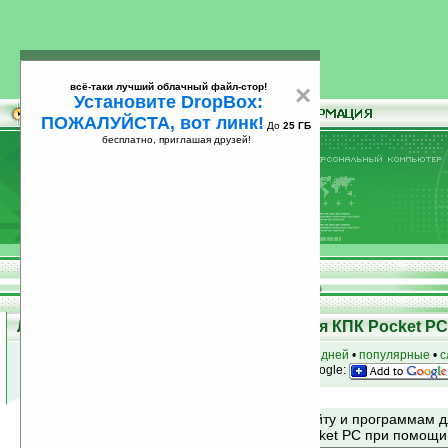
всё-таки лучший облачный файл-стор!
×
Установите DropBox:
ПОЖАЛУЙСТА, вот линк!
До
25 ГБ
бесплатно, приглашая друзей!
Установите
всё-таки лучший облачный файл-стор!
DropBox: ПОЖАЛУЙСТА, вот линк!
До
25
бесплатно, приглашая друзей!
ГБ
Лучшие и популярные программы для КПК Pocket PC 
к началу раздела
•
за сегодня
•
за 3 дня
•
за 7 дней
•
популярные
•
с
анонсы программ на email
• наш
на Google:
Поиск по сайту и программам 
Mobile и Pocket PC при помощ