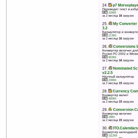
24.
p7 Morseplaye
Переводит текст в азбу
328Кб
за 2 месяца
16
загрузок
25.
My Converter 
3.2
Калькулятор и конверт
213Кб
за 2 месяца
16
загрузок
26.
Conversions I
Конвертер величин для
Pocket PC 2002 и Windo
963Кб
за 2 месяца
16
загрузок
27.
Nominated Sci
v2.2.5
Научный калькулятор
208Кб
за 2 месяца
15
загрузок
28.
Currency Conv
Конвертер валют
460Кб
за 2 месяца
15
загрузок
29.
Conversion Ca
Конвертер величин
28Кб
за 2 месяца
15
загрузок
30.
ITO.Calendars
Конвертер календарей
1112Кб