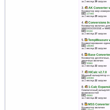
оценка 5
/ 4 чел.
за 2 месяца
39
загрузок
3.
TurboConvert v2.0
3.
AK Converter v
Конвертер величин
Конвертер мер измере
419Кб
2274Кб
оценка 5
/ 4 чел.
за 2 месяца
29
загрузок
4.
iFD Convert v2.0
4.
Conversions In
Конвертер величин
Конвертер величин для
WM2003/2003SE и WM
15536Кб
оценка 4.6
/ 5 чел.
931Кб
за 2 месяца
27
загрузок
5.
p7 Morseplayer v1.1
5.
TempMeasure v
Переводит текст в азбуку Морзе
Конвертирование един
344Кб
оценка 4.6
/ 3 чел.
1883Кб
за 2 месяца
23
загрузки
6.
StelsMedia PDA Converter
6.
Base Converter
Конвертер различных величин
Конвертер десятичных,
605Кб
оценка 4.6
/ 3 чел.
двоичных величин
509Кб
за 2 месяца
22
загрузки
7.
Date Converter v1.01
Конвертер дат из Грегорианского в Исламский
7.
HiCalc v2.7.0
календарь и наоборот
Мощный калькулятор и 
50Кб
оценка 4.4
/ 7 чел.
4283Кб
за 2 месяца
22
загрузки
8.
HiCalc v2.7.0
8.
1-Calc Expansi
Мощный калькулятор и конвертер с 15 модулями
Симпатичный калькуля
4283Кб
оценка 4.3
/ 51 чел.
возможностей
496Кб
за 2 месяца
22
загрузки
9.
MxCalc SE v3.1.2
Научный калькулятор + конвертер валют и величин
9.
MSS Converter
3432Кб
оценка 4.3
/ 6 чел.
Конвертер величин