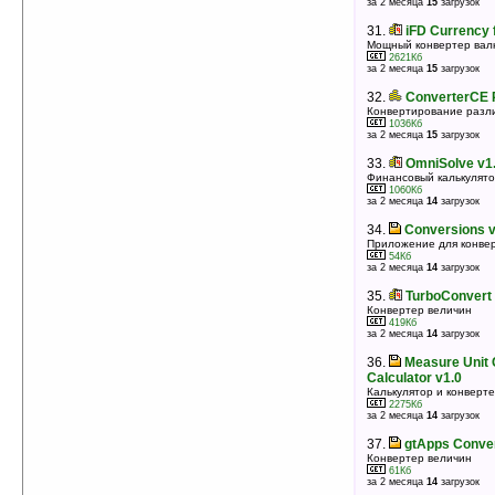
за 2 месяца
15
загрузок
31.
iFD Currency 
Мощный конвертер вал
2621Кб
за 2 месяца
15
загрузок
32.
ConverterCE P
Конвертирование разл
1036Кб
за 2 месяца
15
загрузок
33.
OmniSolve v1
Финансовый калькулято
1060Кб
за 2 месяца
14
загрузок
34.
Conversions v
Приложение для конве
54Кб
за 2 месяца
14
загрузок
35.
TurboConvert 
Конвертер величин
419Кб
за 2 месяца
14
загрузок
36.
Measure Unit 
Calculator v1.0
Калькулятор и конверт
2275Кб
за 2 месяца
14
загрузок
37.
gtApps Conver
Конвертер величин
61Кб
за 2 месяца
14
загрузок