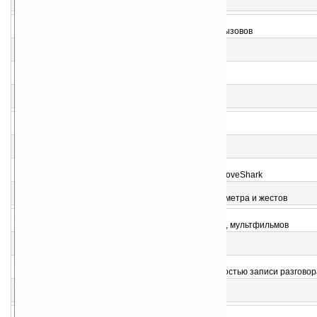
Плеер Евровидения
2
FoneBlock v2.00
Запись разговоров, блокировка нежелательных вызовов
3
Mp3 Taggy v1.0
Редактор ID3-тегов
4
TCPMP & Master Codec Pack v6 v6.5.1
Медиаплеер с кодеками
5
GETYTV v1.4
Скачивание видео с YouTube
6
Noisy Soundboard v1.00
Музыкальная доска
7
SunVox v1.7.2
Программа для написания музыки
8
nanoGroove v1.0.11
Поиск и прослушивание музыки через сервис GrooveShark
9
MuSense v1.2
Управление аудио-плеером с помощью акселерометра и жестов
10
TV to Go
Просмотр бесплатных каналов, коротких роликов, мультфильмов
11
fluxion Profiles v0.9.3
Управление звуковыми профилями и рингтонами
12
Wise Talk v1.0b
Программа с функцией автоответчика и возможностью записи разговор
13
Ukulele Chords v1.0
Аккорды
14
Xitona Guitar Tuner Mobile v1.1.0.0