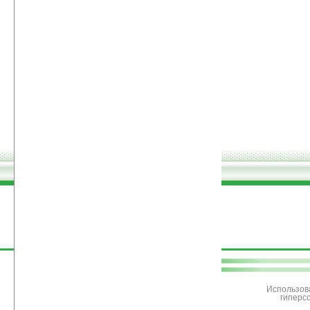
поддержите
Ладошки
Использов
гиперс