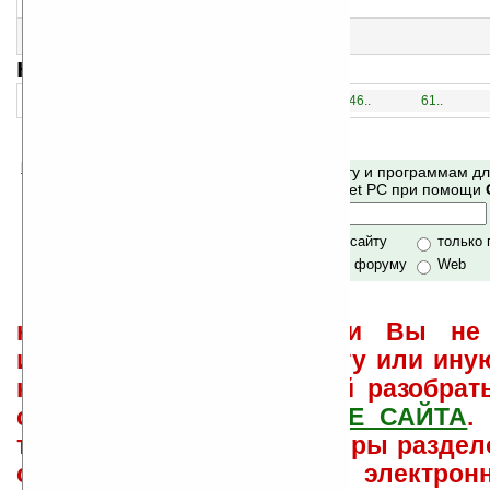
Настройка гитары
15
radioBee (Windows Mobile) v1.8
Радио
навигация:
1..
16..
31..
46..
61..
Помогите Ладошкам стать лучше
Поиск по сайту и программам д
своей поддержкой.
Mobile и Pocket PC при помощи
Хочешь футболку?
только по сайту
только
по сайту и форуму
Web
не забывайте, что если Вы не 
использовать или найти ту или ину
как ее настроить и с ней разобрат
свои вопросы в
ФОРУМЕ САЙТА
.
такого характера менеджеры раздел
сайта лично по электрон