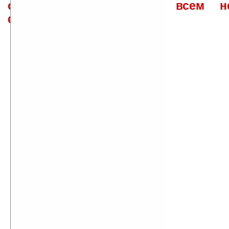
ответов\советов давать всем н
физически.