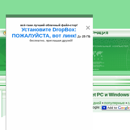
всё-таки лучший облачный файл-стор!
×
Установите DropBox:
ПОЖАЛУЙСТА, вот линк!
До
25 ГБ
бесплатно, приглашая друзей!
Установите
всё-таки лучший облачный файл-стор!
DropBox: ПОЖАЛУЙСТА, вот линк!
До
25
бесплатно, приглашая друзей!
ГБ
Программы для КПК Pocket PC и Windows 
к началу раздела
•
за сегодня
•
за 3 дня
•
за 7 дней
•
популярные
•
с
анонсы программ на email
• наш
на Google:
Условия поиска:
Найдено
Группа: Звук, музыка, медиа
455