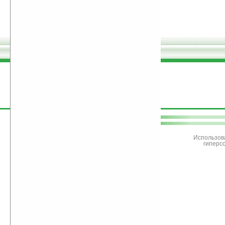
поддержите
Ладошки
Использов
гиперс