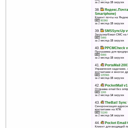
за 2 месяца
15
загрузок
38.
Яндекс.Почта
Smartphone)
Клиент почты на Яндекс
803Кб
за 2 месяца
15
загрузок
39.
SMSSyncUp v0
Загрузка/бэкап СМС на 
54Кб
за 2 месяца
15
загрузок
40.
PPCMCheck v
Программа для предпр
64Кб
за 2 месяца
15
загрузок
41.
PortaMail 200
Управления задачами, 
контактами и многое д
1055Кб
за 2 месяца
15
загрузок
42.
PocketMail v1
Отправка email без smt
11Кб
за 2 месяца
14
загрузок
43.
TheBat! Sync 
Синхронизация адресно
контактами на КПК
511Кб
за 2 месяца
14
загрузок
44.
Pocket Email 
Клиент для входящей п