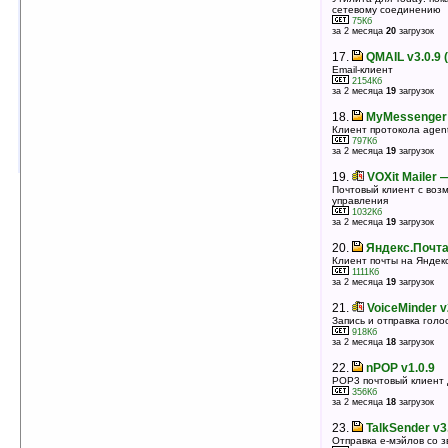
сетевому соединению
17.
OneMail v3.8
75Кб
Почтовый клиент легко расправляющийся с
за 2 месяца
20
загрузок
MSExchange, YahooMail, AOL, HotMail, MsnMail,
GMail, IMAP и POP Mail
17.
QMAIL v3.0.9 
2157Кб
оценка 3.5
/ 4 чел.
Email-клиент
2154Кб
за 2 месяца
19
загрузок
18.
SyncExpress 4.0
Синхронизация с Microsoft Outlook Express на
18.
MyMessenger v
настольном ПК
Клиент протокола agent.
1437Кб
оценка 3.1
/ 6 чел.
797Кб
за 2 месяца
19
загрузок
19.
VOXit Mailer 
Почтовый клиент с воз
управления
1032Кб
за 2 месяца
19
загрузок
20.
Яндекс.Почта
Клиент почты на Яндекс
1111Кб
за 2 месяца
19
загрузок
21.
VoiceMinder v
Запись и отправка голо
918Кб
за 2 месяца
18
загрузок
22.
nPOP v1.0.9
POP3 почтовый клиент 
356Кб
за 2 месяца
18
загрузок
23.
TalkSender v3
Отправка е-мэйлов со 