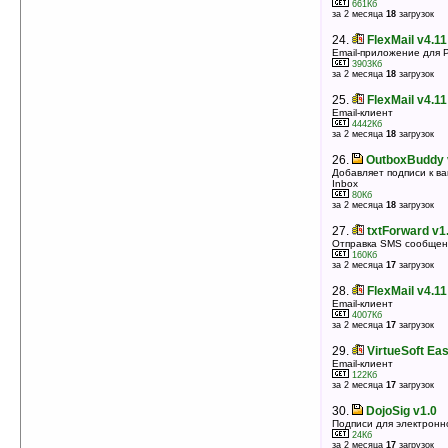
661Кб
за 2 месяца
18
загрузок
24.
FlexMail v4.1
Email-приложение для 
3903Кб
за 2 месяца
18
загрузок
25.
FlexMail v4.1
Email-клиент
4442Кб
за 2 месяца
18
загрузок
26.
OutboxBuddy 
Добавляет подписи к в
Inbox
80Кб
за 2 месяца
18
загрузок
27.
txtForward v1.
Отправка SMS сообщен
160Кб
за 2 месяца
17
загрузок
28.
FlexMail v4.1
Email-клиент
4007Кб
за 2 месяца
17
загрузок
29.
VirtueSoft Ea
Email-клиент
122Кб
за 2 месяца
17
загрузок
30.
DojoSig v1.0
Подписи для электронн
24Кб
за 2 месяца
17
загрузок