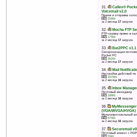
31.
Callex® Pock
Voicemail v2.0
Прием и отправка голо
254Кб
за 2 месяца
17
загрузок
32.
Mocha FTP Se
FTP-сервер прямо в на
175Кб
за 2 месяца
17
загрузок
33.
Bat2PPC v1.1
Синхронизация почтово
Pocket PC
361Кб
за 2 месяца
17
загрузок
34.
Mail Notificati
Настройка действий по
1975Кб
за 2 месяца
16
загрузок
35.
Inbox Manager
Почтовый менеджер
188Кб
за 2 месяца
16
загрузок
36.
MyMessenger v
(VGA/WVGA/HVGA)
Мультипротокольный клие
675Кб
за 2 месяца
16
загрузок
37.
Securemail v0
Почтовый клиент с PGP
55Кб