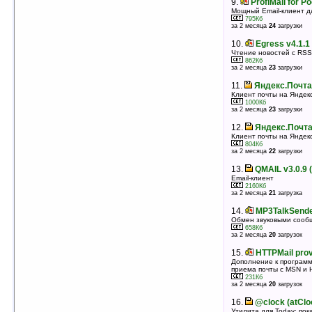
9.
ProfiMail for P
Мощный Email-клиент д
10.
Яндекс.Почта 2.60 (WM6.0 PocketPC)
795Кб
Клиент почты на Яндексе, Jabber-клиент
за 2 месяца
24
загрузки
804Кб
оценка 4
/ 12 чел.
10.
Egress v4.1.1
Чтение новостей с RSS
11.
Pocket Outlook Mail Organizer v1.5
862Кб
Автоматически рассортирует входящую почту по
за 2 месяца
23
загрузки
папкам в соответствии с заданными правилами
47Кб
11.
Яндекс.Почта
оценка 4
/ 6 чел.
Клиент почты на Яндекс
1000Кб
12.
Mocha FTP Server v1.0
за 2 месяца
23
загрузки
FTP-сервер прямо в наладоннике
175Кб
12.
Яндекс.Почта
оценка 4
/ 4 чел.
Клиент почты на Яндекс
804Кб
13.
Pocket Hotmail v2.2
за 2 месяца
22
загрузки
Автоматическое получение вашей почты
114Кб
13.
QMAIL v3.0.9 
оценка 4
/ 3 чел.
Email-клиент
2160Кб
14.
WebIS Mail v2.11
за 2 месяца
21
загрузка
Замена стандартному email-клиенту (Inbox)
1110Кб
14.
MP3TalkSende
оценка 3.8
/ 5 чел.
Обмен звуковыми сооб
658Кб
15.
QMAIL v3.0.9 (PocketPC)
за 2 месяца
20
загрузок
Email-клиент
2160Кб
15.
HTTPMail prov
оценка 3.7
/ 11 чел.
Дополнение к программ
приема почты с MSN и H
16.
SMS Sync4Outlook v1.0
231Кб
Программа, позволяющая отсылать SMS из MS
за 2 месяца
20
загрузок
Outlook
675Кб
16.
@clock (atClo
оценка 3.7
/ 4 чел.
Утилита для Today: по