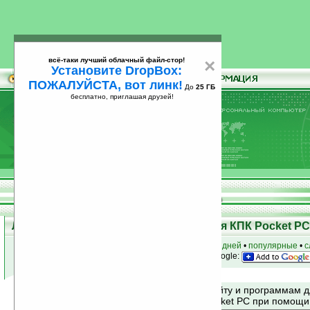
всё-таки лучший облачный файл-стор!
×
Установите DropBox:
ПОЖАЛУЙСТА, вот линк!
До
25 ГБ
бесплатно, приглашая друзей!
Установите
всё-таки лучший облачный файл-стор!
DropBox: ПОЖАЛУЙСТА, вот линк!
До
25
бесплатно, приглашая друзей!
ГБ
Лучшие и популярные программы для КПК Pocket PC 
к началу раздела
•
за сегодня
•
за 3 дня
•
за 7 дней
•
популярные
•
с
анонсы программ на email
• наш
на Google:
Поиск по сайту и программам 
Mobile и Pocket PC при помощ