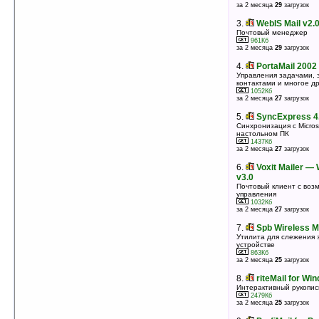
за 2 месяца
29
загрузок
3.
Inbox Manager v3.04
Почтовый менеджер
3.
WebIS Mail v2.
188Кб
оценка 4.7
/ 4 чел.
Почтовый менеджер
961Кб
за 2 месяца
29
загрузок
4.
QMAIL v3.0.9 (Smartphone)
Email-клиент
4.
PortaMail 2002
2154Кб
оценка 4.6
/ 5 чел.
Управления задачами, 
контактами и многое д
1052Кб
5.
FlexMail v4.11 (WM5)
за 2 месяца
27
загрузок
Email-клиент
4442Кб
5.
SyncExpress 4
оценка 4.6
/ 3 чел.
Синхронизация с Micros
настольном ПК
6.
TheBat! Sync v2.5
1437Кб
Синхронизация адресной книги TheBat! с
за 2 месяца
27
загрузок
контактами на КПК
511Кб
6.
Voxit Mailer —
оценка 4.5
/ 8 чел.
v3.0
7.
Spb Wireless Monitor v3.1
Почтовый клиент с воз
управления
Утилита для слежения за соединениями на вашем
1032Кб
устройстве
за 2 месяца
27
загрузок
863Кб
оценка 4.5
/ 7 чел.
7.
Spb Wireless M
8.
nPOP v1.0.9
Утилита для слежения 
устройстве
POP3 почтовый клиент для Pocket PC
863Кб
356Кб
за 2 месяца
25
загрузок
оценка 4.2
/ 8 чел.
8.
riteMail for Wi
9.
Callex® PocketPC — ETPlayer
Интерактивный рукопис
Voicemail v2.0
2479Кб
Прием и отправка голосовых сообщений
за 2 месяца
25
загрузок
254Кб
оценка 4.2
/ 8 чел.