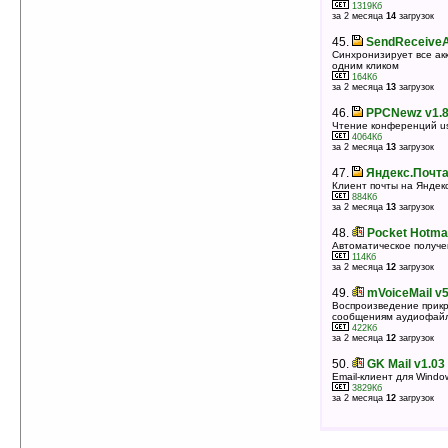
1319Кб
за 2 месяца
14
загрузок
45.
SendReceiveAl
Синхронизирует все ак
одним кликом
164Кб
за 2 месяца
13
загрузок
46.
PPCNewz v1.
Чтение конференций u
4064Кб
за 2 месяца
13
загрузок
47.
Яндекс.Почта
Клиент почты на Яндекс
884Кб
за 2 месяца
13
загрузок
48.
Pocket Hotmai
Автоматическое получе
114Кб
за 2 месяца
12
загрузок
49.
mVoiceMail v5
Воспроизведение прикр
сообщениям аудиофай
422Кб
за 2 месяца
12
загрузок
50.
GK Mail v1.03
Email-клиент для Window
3829Кб
за 2 месяца
12
загрузок