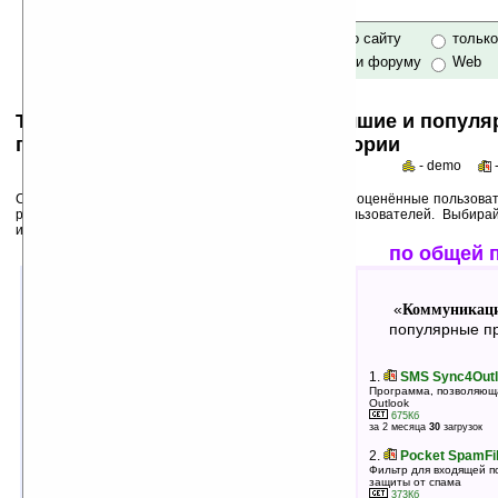
только по сайту
тольк
по сайту и форуму
Web
Top 50s по категориям: самые лучшие и попул
программы для Pocket PC в категории
- demo
Среди лучших ниже перечислены программы, выше оценённые пользоват
рейтинги популярности на основе активности пользователей. Выбира
использования!
лучшие по оценкам
по общей 
Коммуникации и сети: E-Mail
Коммуникаци
«
»
«
лучшие программы в группе
популярные пр
1.
NewsReader v2.2.0.8
1.
SMS Sync4Outl
Клиент для чтения групп новостей NNTP
Программа, позволяющ
Outlook
130Кб
оценка 5
/ 3 чел.
675Кб
за 2 месяца
30
загрузок
2.
ProfiMail for Pocket PC v3.48
2.
Pocket SpamFilt
Мощный Email-клиент для КПК
Фильтр для входящей п
795Кб
оценка 4.7
/ 27 чел.
защиты от спама
373Кб