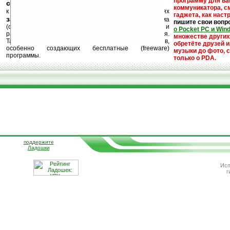
программу для ва
ссылки на варезные сайты
коммуникатора, с
к публикации на нашем сайте в комментариях
гаджета, как настр
запрещены
, как и несанкционированная реклама
пишите свои вопр
(спам). Мы поддерживаем авторов программ и
о Pocket PC и Win
развитие легального программного обеспечения.
множестве други
Также мы призываем Вас поддерживать авторов,
обретёте друзей и
особенно создающих бесплатные (freeware)
музыки до фото, с
программы.
только о PDA.
поддержите
Ладошки
Исп
г