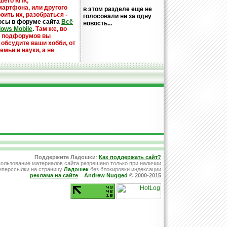
шего КПК,
мартфона, или другого
в этом разделе еще не
оить их, разобраться -
голосовали ни за одну
осы в форуме сайта
Всё
новость...
dows Mobile
.
Там же, во
х подфорумов вы
 обсудите ваши хобби, от
емьи и науки, а не
Поддержите Ладошки
:
Как поддержать сайт?
ользование материалов сайта разрешено только при наличии
иперссылки на страницу
Ладошек
без блокировки индексации
реклама на сайте
Andrew Nugged
© 2000-2015