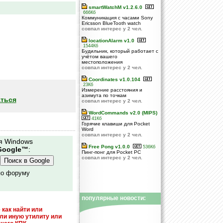
smartWatchM v1.2.6.0
666Кб
Коммуникация с часами Sony
Ericsson BlueTooth watch
совпал интерес у 2 чел.
locationAlarm v1.0
1544Кб
Будильник, который работает с
учётом вашего
местоположения
совпал интерес у 2 чел.
Coordinates v1.0.104
23Кб
Измерение расстояния и
азимута по точкам
ться
совпал интерес у 2 чел.
WordCommands v2.0 (MIPS)
41Кб
Горячие клавиши для Pocket
Word
совпал интерес у 2 чел.
я Windows
Free Pong v1.0.0
536Кб
Google™
:
Пинг-понг для Pocket PC
совпал интерес у 2 чел.
по форуму
популярные новости:
 как найти или
или иную утилиту или