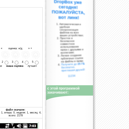
вот линк!
Автоматическая и
удобная
синхронизация
файлов на всех
ваших устройствах;
Простое и
безопасное
совместное
использование
- « оценка: н/д » +
папок с друзьями и
коллегами;
Легкое создание
публичных ссылок
на файлы и папки;
2
3
4
5
25 ГБ
Получите до
уже
ваша оценка
лучше»
бесплатно,
приглашая друзей!
11234
с этой программой
закачивают:
файл скачали:
 1, вчера: 0, неделя: 1, месяц: 4,
всего: 2178