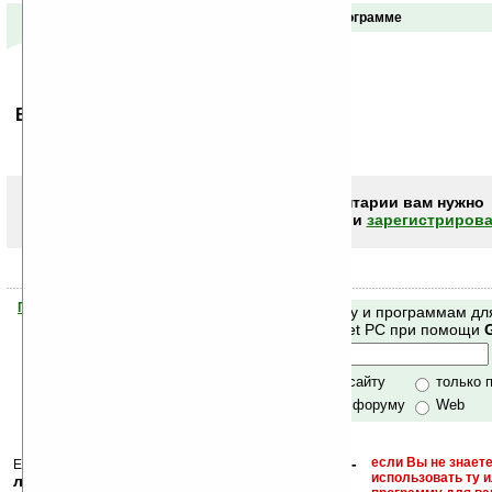
Отзывы о программе
Ваше мнение будет первым.
Чтобы писать комментарии вам нужно
авторизоваться (войти)
или
зарегистрирова
Помогите Ладошкам стать лучше
Поиск по сайту и программам дл
своей поддержкой.
Mobile и Pocket PC при помощи
Хочешь футболку?
только по сайту
только 
по сайту и форуму
Web
кейгены, кряки -
если Вы не знаете
Еще раз обращаем внимание, что
использовать ту 
лекарства, серийные номера, ключи и