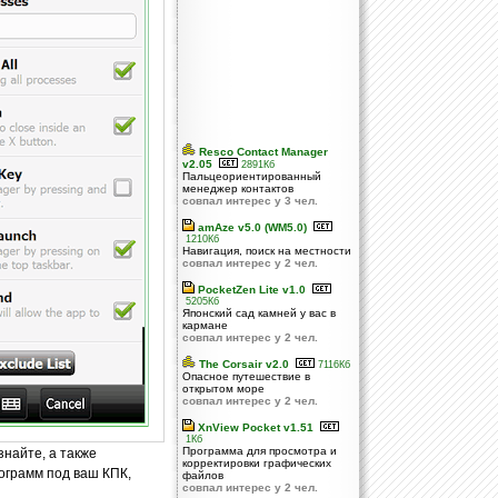
Resco Contact Manager
v2.05
2891Кб
Пальцеориентированный
менеджер контактов
совпал интерес у 3 чел.
amAze v5.0 (WM5.0)
1210Кб
Навигация, поиск на местности
совпал интерес у 2 чел.
PocketZen Lite v1.0
5205Кб
Японский сад камней у вас в
кармане
совпал интерес у 2 чел.
The Corsair v2.0
7116Кб
Опасное путешествие в
открытом море
совпал интерес у 2 чел.
XnView Pocket v1.51
1Кб
Программа для просмотра и
знайте, а также
корректировки графических
ограмм под ваш КПК,
файлов
совпал интерес у 2 чел.