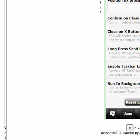
(M)aximus (M)obile TaskManager — небольшой
и простой менеджер задач, позволяет быстро и
легкор переключаться между запущенными
программами, завершать задачи.
Необходим
.NET Compact Framework v3.5
.
Скоро
конкурс
с призами! Подпишитесь:
и у
получайте ежедневный или еженедельный дайджест новостей, анонсов пр
акций сайта на ваш почтовый ящик.