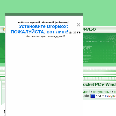
всё-таки лучший облачный файл-стор!
×
Установите DropBox:
ПОЖАЛУЙСТА, вот линк!
До
25 ГБ
бесплатно, приглашая друзей!
Установите
всё-таки лучший облачный файл-стор!
DropBox: ПОЖАЛУЙСТА, вот линк!
До
25
бесплатно, приглашая друзей!
ГБ
Скачать программы для КПК Pocket PC и Wind
к началу раздела
•
за сегодня
•
за 3 дня
•
за 7 дней
•
популярные
•
с
анонсы программ на email
• наш
на Google:
MMTaskManager v2.3.101010