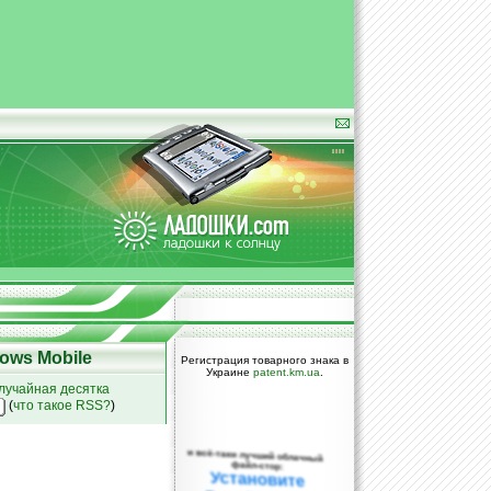
ows Mobile
Регистрация товарного знака в
Украине
patent.km.ua
.
лучайная десятка
(
что такое RSS?
)
и всё-таки лучший облачный
файл-стор:
Установите
DropBox уже
сегодня!
ПОЖАЛУЙСТА,