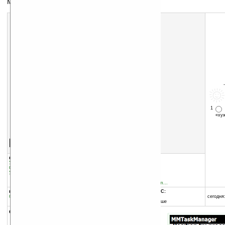
Менеджер задач
1
«х
Скачать программу:
размер:
175 Кб
скачать
программу
группы программы:
добавлена:
22.03.2010
Утилиты
:
прочее
обновлена:
26.10.2010
Системные утилиты
:
прочее
Утилиты
:
Управления задачами
автор программы:
vn1minh
forum.xda-developers.com...
программа:
совместима с Pocket PC:
бесплатная
ARM процессор и выше
сегодня:
Windows Mobile 5.0 и выше
описание: