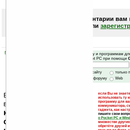
Чтобы писать комментарии вам
авторизоваться (войти)
или
зарегист
Помогите Ладошкам стать лучше
Поиск по сайту и программам дл
своей поддержкой.
Mobile и Pocket PC при помощи
Хочешь футболку?
только по сайту
только 
по сайту и форуму
Web
Еще раз обращаем
если Вы не знаете
использовать ту 
кейгены,
программу для ва
внимание, что
коммуникатора, с
гаджета, как настр
кряки - лекарства,
пишите свои вопр
о Pocket PC и Win
серийные номера,
множестве други
обретёте друзей и