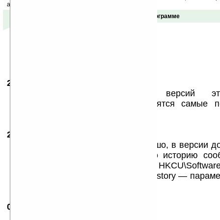
акций сайта на ваш почтовый ящик.
Отзывы о программе
23.10.2009
-
Eugene MC
19:28
Есть сайт более новых версий эт
http://beta.palringo.com там находятся самые
программы для кпк и компов
23.10.2009
- Eugene MC
19:38
правда не всё новое — есть хорошо, в версии д
можно было включить бесплатно историю соо
протоколах, правда через реестр HKCU\Software\P
в ключе Connection/EnableBridgeHistory — параме
1
06.06.2010
-
jippo71
10:14
а для 2003se такой есть?