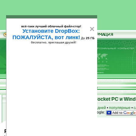
всё-таки лучший облачный файл-стор!
×
Установите DropBox:
ПОЖАЛУЙСТА, вот линк!
До
25 ГБ
бесплатно, приглашая друзей!
Установите
всё-таки лучший облачный файл-стор!
DropBox: ПОЖАЛУЙСТА, вот линк!
До
25
бесплатно, приглашая друзей!
ГБ
Скачать программы для КПК Pocket PC и Wind
к началу раздела
•
за сегодня
•
за 3 дня
•
за 7 дней
•
популярные
•
с
анонсы программ на email
• наш
на Google:
Palringo v2.6.6