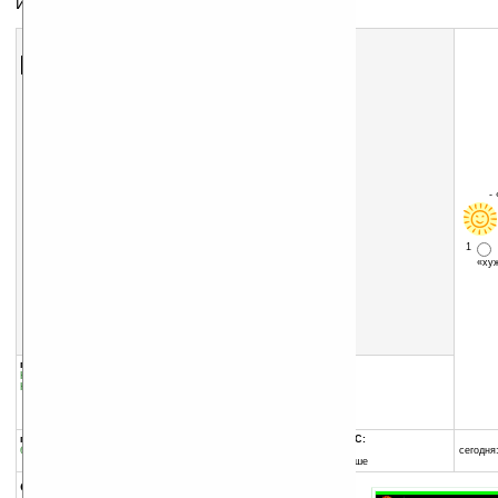
Интернет мессенджер
Скачать программу:
размер:
4047 Кб
скачать
Palringo_v2.6.6.cab
-
1
«х
группы программы:
добавлена:
22.10.2009
Коммуникации и сети
:
Чат
обновлена:
22.02.2013
Коммуникации и сети
:
Интернет
автор программы:
Palringo
palringo.com/
программа:
совместима с Pocket PC:
бесплатная
ARM процессор и выше
сегодня:
Windows Mobile 5.0 и выше
описание: