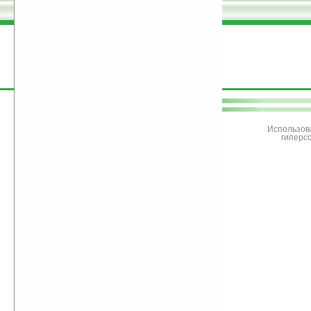
поддержите
Ладошки
Использов
гиперс