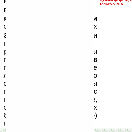
ключи и ссылки на
музыки до фото, с
только о PDA.
варезные сайты
к публикации на нашем
сайте в комментариях
запрещены
, как и
несанкционированная
реклама (спам). Мы
поддерживаем авторов
программ и развитие
легального программного
обеспечения. Также мы
призываем Вас
поддерживать авторов,
особенно создающих
бесплатные (freeware)
программы.