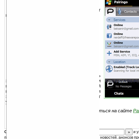
Palringo IM — бесплатный Интернет
мессенжер. Поддерживает:
Windows Live Messenger (MSN)
AOL Instant Messenger (AIM)
Yahoo! Messenger
Google Talk
ICQ
Jabber
iChat / MobileMe
Gadu-Gadu
Facebook Chat (Alpha)
С Palringo IM вы сможете отсылать
звуковые сообщения, а также фотографии и
картинки одним кликом. Не важно какой
протокол использует ваш собеседник, для
этого программа предоставляет
универсальный интерфейс.
Вам необходимо будет зарегистриваться на сайте
Pa
Скоро
конкурс
с призами! Подпишитесь:
и у
получайте ежедневный или еженедельный дайджест новостей, анонсов пр