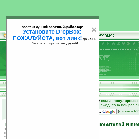
всё-таки лучший облачный файл-стор!
×
Установите DropBox:
ПОЖАЛУЙСТА, вот линк!
До
25 ГБ
бесплатно, приглашая друзей!
Установите
всё-таки лучший облачный файл-стор!
DropBox: ПОЖАЛУЙСТА, вот линк!
До
25
бесплатно, приглашая друзей!
ГБ
к началу раздела новостей
•
лучшие
новости
и
самые
популярные
н
простые
анонсы новостей
на email ежедневно или раз в
наш
на Google:
(
что такое R
Точки доступа WiFi в McDonald's для любителей Nint
19.10.2005 14:27
просмотров: сегодня 1, всего 2583
источник:
www.techspot.com