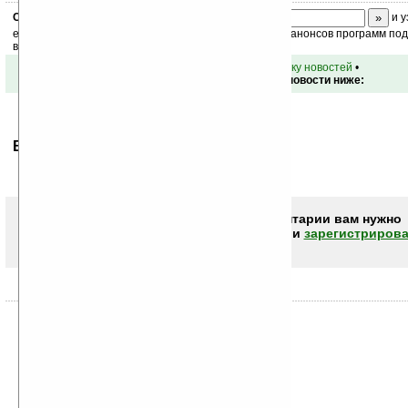
Скоро
конкурс
с призами! Подпишитесь:
и у
ежедневный или еженедельный дайджест новостей, анонсов программ под 
ваш почтовый ящик.
•
вернуться к списку новостей
•
Обсуждение этой новости ниже:
Ваше мнение будет первым.
Чтобы писать комментарии вам нужно
авторизоваться (войти)
или
зарегистрирова