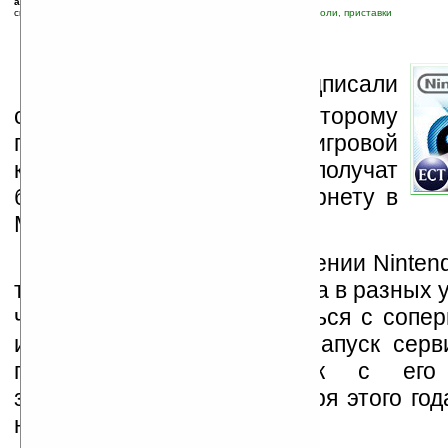
автор новости:
Вячеслав Черников (devious)
связанные темы:
Nintendo
;
Nintendo DS
;
WiFi
;
игровые ПК, консоли, приставки
N
intendo и Wayport подписали
соглашение, по которому
пользователи карманной игровой
консоли Nintendo DS получат
бесплатный доступ к Интернету в
McDonald's.
Мы уже
писали
о намерении Ninten
точки беспроводного доступа в разных у
чтобы игроки могли сразиться с сопе
интернет. Напомним, что запуск серв
продажи новых игрушек с его 
запланированы на 14 ноября этого го
ноября в Европе.