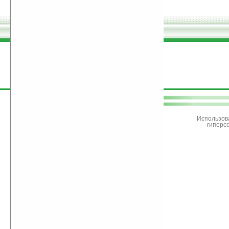
поддержите
Ладошки
Использов
гиперс