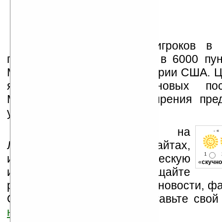
Доступ к Сети для игроков в 
планируется открыть пока в 6000 пун
McDonald's по всей территории США. 
является привлечение новых по
McDonald's за счет расширения пре
услуг.
Устанавливайте линк на
- «
Ладошки на своих сайтах,
1
изучайте коммерческую
«
скучно
информацию, посещайте
разделы сайта (форум, чат, новости, фа
Оцените эту новость и оставьте свой
ниже на странице
.