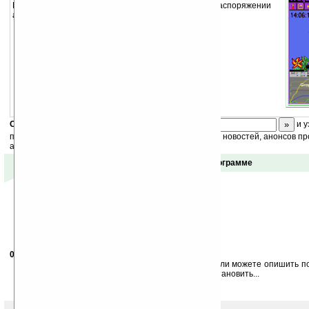
Цель игры аналогична «тамагочи» только в вашем распоряжении
аквариум.
Скоро
конкурс
с призами! Подпишитесь:
и у
получайте ежедневный или еженедельный дайджест новостей, анонсов пр
акций сайта на ваш почтовый ящик.
Отзывы о программе
04.07.2005
-
jahwife
14:41
Помогите!!Не могу установить на кпк эту игруху...если можете опишить п
много папок и я не могу понять что именно надо установить...
Зарание спасибо.