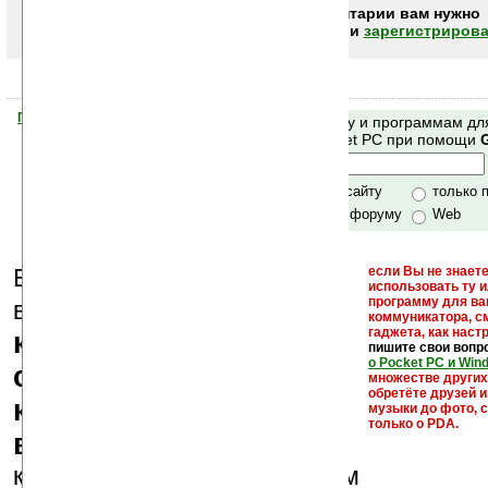
Чтобы писать комментарии вам нужно
авторизоваться (войти)
или
зарегистрирова
Помогите Ладошкам стать лучше
Поиск по сайту и программам дл
своей поддержкой.
Mobile и Pocket PC при помощи
Хочешь футболку?
только по сайту
только 
по сайту и форуму
Web
Еще раз обращаем
если Вы не знаете
использовать ту 
кейгены,
программу для ва
внимание, что
коммуникатора, с
гаджета, как настр
кряки - лекарства,
пишите свои вопр
о Pocket PC и Win
серийные номера,
множестве други
обретёте друзей и
ключи и ссылки на
музыки до фото, с
только о PDA.
варезные сайты
к публикации на нашем