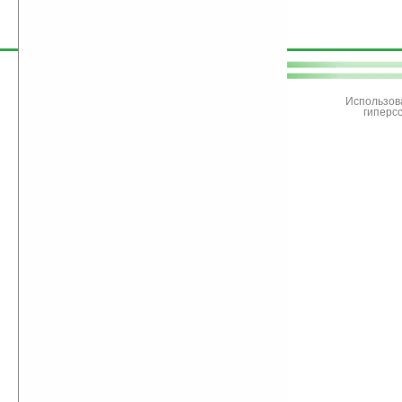
поддержите
Ладошки
Использов
гиперс