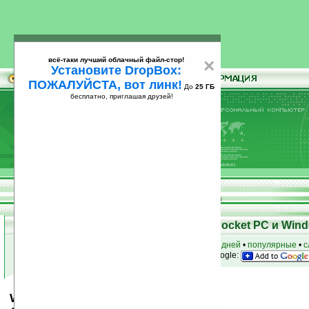
всё-таки лучший облачный файл-стор!
×
Установите DropBox:
ПОЖАЛУЙСТА, вот линк!
До
25 ГБ
бесплатно, приглашая друзей!
Установите
всё-таки лучший облачный файл-стор!
DropBox: ПОЖАЛУЙСТА, вот линк!
До
25
бесплатно, приглашая друзей!
ГБ
Скачать программы для КПК Pocket PC и Wind
к началу раздела
•
за сегодня
•
за 3 дня
•
за 7 дней
•
популярные
•
с
анонсы программ на email
• наш
на Google:
Waquarium v1.12