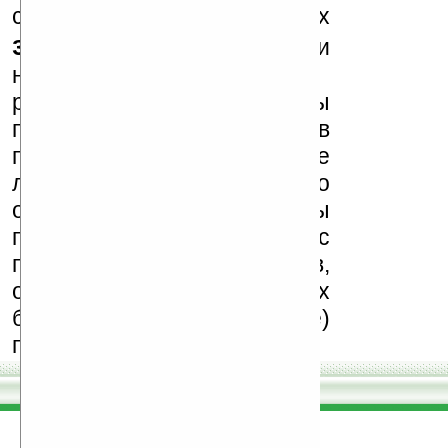
сайте в комментариях
запрещены
, как и
несанкционированная
реклама (спам). Мы
поддерживаем авторов
программ и развитие
легального программного
обеспечения. Также мы
призываем Вас
поддерживать авторов,
особенно создающих
бесплатные (freeware)
программы.