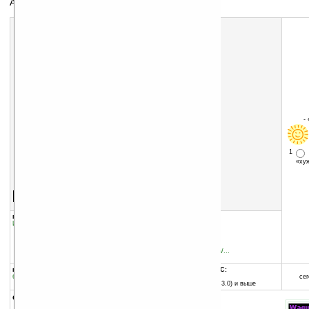
Аквариум + тамагочи
-
1
«х
Скачать программу:
размер:
2141 Кб
скачать
Waquarium_v1.12.zip
группы программы:
добавлена:
07.11.2004
Игры
:
Симуляторы
обновлена:
07.11.2004
автор программы:
Yannick LE MICHEL
membres.lycos.fr/wabyan/...
wabyan@yahoo.fr
программа:
совместима с Pocket PC:
бесплатная
любой процессор
сег
Pocket PC (Windows CE 3.0) и выше
описание: