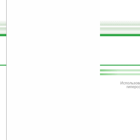
поддержите
Ладошки
Использов
гиперс