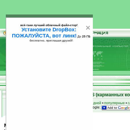
всё-таки лучший облачный файл-стор!
×
Установите DropBox:
ПОЖАЛУЙСТА, вот линк!
До
25 ГБ
бесплатно, приглашая друзей!
Установите
всё-таки лучший облачный файл-стор!
DropBox: ПОЖАЛУЙСТА, вот линк!
До
25
бесплатно, приглашая друзей!
ГБ
Скачать программы для Palm OS (карманных к
к началу раздела
•
за сегодня
•
за 3 дня
•
за 7 дней
•
популярные
•
с
анонсы программ на email
• наш
на Google:
MyHome v1.82