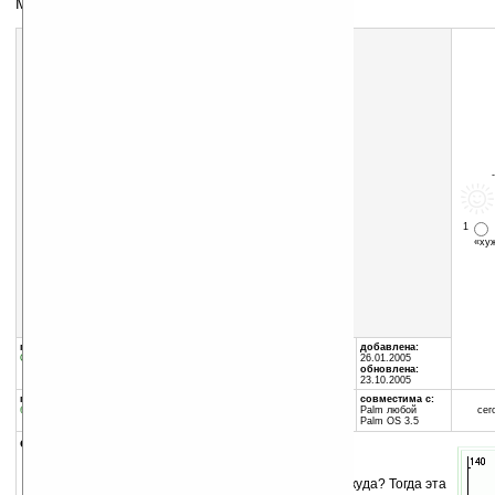
Менеджер финансов
1
«х
Скачать программу:
размер:
80 Кб
скачать
Myhome.zip
группы программы:
автор программы:
добавлена:
Офис
:
Финансы
Yaron Shlomo
26.01.2005
обновлена:
23.10.2005
программа:
совместима с:
бесплатная
Palm любой
сег
Palm OS 3.5
описание:
Хотите знать, сколько Вы расходуете денег и куда? Тогда эта