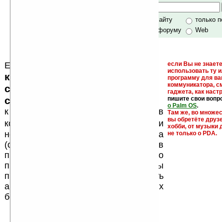
своей поддержкой.
Хочешь футболку?
только по сайту
только 
по сайту и форуму
Web
Еще раз обращаем внимание, что
если Вы не знаете
использовать ту 
кейгены, кряки - лекарства,
программу для ва
коммуникатора, с
серийные номера, ключи и
гаджета, как настр
ссылки на варезные сайты
пишите свои вопр
о Palm OS
.
к публикации на нашем сайте в
Там же, во множе
вы обретёте друз
запрещены
комментариях
, как и
хобби, от музыки 
несанкционированная реклама
не только о PDA.
(спам). Мы поддерживаем авторов
программ и развитие легального
программного обеспечения. Также мы
призываем Вас поддерживать
авторов, особенно создающих
бесплатные (freeware) программы.