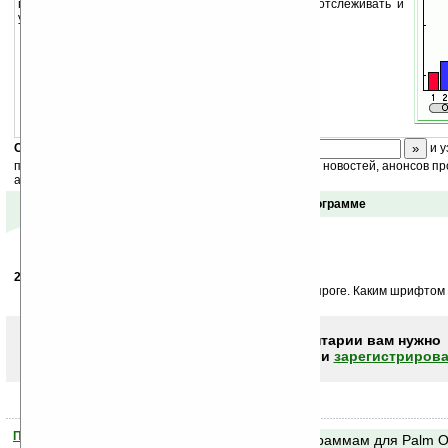
программа для Вас. С ее помощью Вы сможете отслеживать и
управлять вашими денежными расходами.
Скоро
конкурс
с призами! Подпишитесь:
и у
получайте ежедневный или еженедельный дайджест новостей, анонсов пр
акций сайта на ваш почтовый ящик.
Отзывы о программе
27.09.2005
-
Алексей
21:30
Наверное все было бы хорошо, если шрифт был к проге. Каким шрифтом
Чтобы писать комментарии вам нужно
авторизоваться (войти)
или
зарегистрирова
Помогите Ладошкам стать лучше
Поиск по программам для Palm 