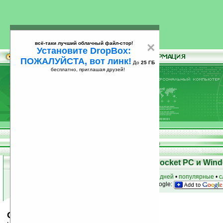
всё-таки лучший облачный файл-стор!
×
Установите DropBox:
ПОЖАЛУЙСТА, вот линк!
До
25 ГБ
бесплатно, приглашая друзей!
Установите
всё-таки лучший облачный файл-стор!
DropBox: ПОЖАЛУЙСТА, вот линк!
До
25
бесплатно, приглашая друзей!
ГБ
Скачать программы для КПК Pocket PC и Wind
к началу раздела
•
за сегодня
•
за 3 дня
•
за 7 дней
•
популярные
•
с
анонсы программ на email
• наш
на Google:
Catch Osama v1.3.1117 (MIPS)