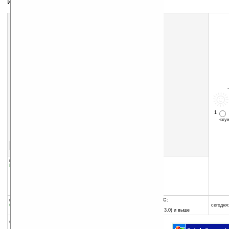
Игра: Поймай Бен Ладена
1
«х
Скачать программу:
размер:
799 Кб
скачать
программу
группы программы:
добавлена:
10.02.2004
Игры
:
Аркада
обновлена:
28.12.2004
автор программы:
Ankruz
ankruz.republika.pl/us_i...
ankruz@poczta.onet.pl
программа:
совместима с Pocket PC:
бесплатная
MIPS процессор
сегодня:
Pocket PC (Windows CE 3.0) и выше
описание: