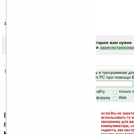
12.08.2007
- Belk!n
23:45
наверно таким образом Дж.Буш искал Осаму
Чтобы писать комментарии вам нужно
авторизоваться (войти)
или
зарегистрирова
Помогите Ладошкам стать лучше
Поиск по сайту и программам дл
своей поддержкой.
Mobile и Pocket PC при помощи
Хочешь футболку?
только по сайту
только 
по сайту и форуму
Web
Еще раз обращаем
если Вы не знаете
использовать ту 
кейгены,
программу для ва
внимание, что
коммуникатора, с
гаджета, как настр
кряки - лекарства,