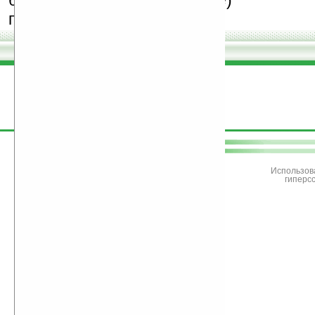
бесплатные (freeware)
программы.
поддержите
Ладошки
Использов
гиперс