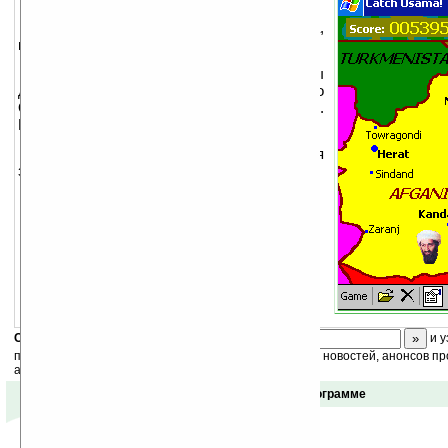
Добро пожаловать в Catch Osama,
игру для Pocket PC.
Вы видите карту Афганистана. Вы
должны тапать там, где появляется лицо
Осамы, чтобы получить больше очей.
Результат игры зависит от времени игры.
У вас есть всего 10 минут для
завершения миссии…
Скоро
конкурс
с призами! Подпишитесь:
и у
получайте ежедневный или еженедельный дайджест новостей, анонсов пр
акций сайта на ваш почтовый ящик.
Отзывы о программе