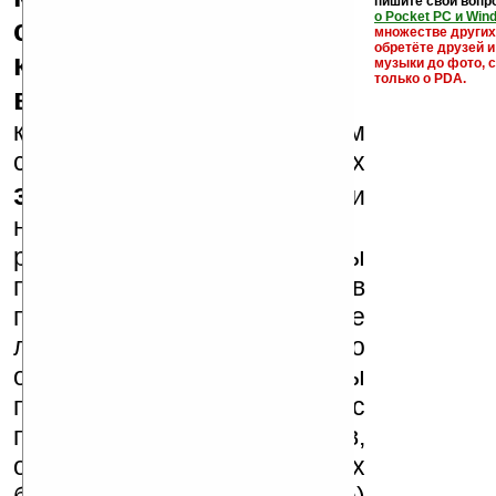
пишите свои вопр
о Pocket PC и Win
серийные номера,
множестве други
обретёте друзей и
ключи и ссылки на
музыки до фото, с
только о PDA.
варезные сайты
к публикации на нашем
сайте в комментариях
запрещены
, как и
несанкционированная
реклама (спам). Мы
поддерживаем авторов
программ и развитие
легального программного
обеспечения. Также мы
призываем Вас
поддерживать авторов,
особенно создающих