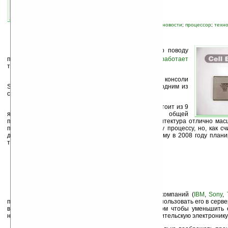
автор новости:
Роман Новиков
связанные темы:
Toshiba
;
корпоративные новости
;
процессор
;
техн
К
омпания
Toshiba
раскрыла свои планы по поводу
процессора Cell, над мобильной версией которого
работает
также корпорация
Sony
.
Напомним, что Cell является сердцем игровой консоли
Sony PlayStation 3 и в настоящее время является одним из
самых мощных на рынке.
Cell построен на архитектуре IBM Power и состоит из 9
ядер, работающих на частоте 3,2 ГГц, общей
производительностью 200 гигафлоп (к тому же архитектура отлично мас
производят по 90 нанометровому технологическому процессу, но, как с
для мобильных устройств это неприемлемо, и потому в 2008 году плани
технологию.
Процессор Cell является разработкой трёх компаний (
IBM
,
Sony
,
планы по поводу его применения. IBM планирует использовать его в сервер
в настоящее время концентрирует все силы на том чтобы уменьшить 
начать внедрение в мобильные устройства и потребительскую электронику