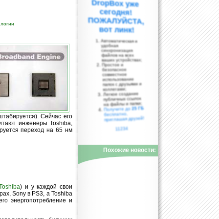
ологии
вот линк!
Автоматическая и
удобная
синхронизация
файлов на всех
ваших устройствах;
Простое и
безопасное
совместное
использование
папок с друзьями и
коллегами;
Легкое создание
публичных ссылок
на файлы и папки;
25 ГБ
Получите до
бесплатно,
штабируется). Сейчас его
приглашая друзей!
читают инженеры Toshiba,
11234
руется переход на 65 нм
Похожие новости:
Toshiba
) и у каждой свои
ах, Sony в PS3, а Toshiba
его энергопотребление и
.