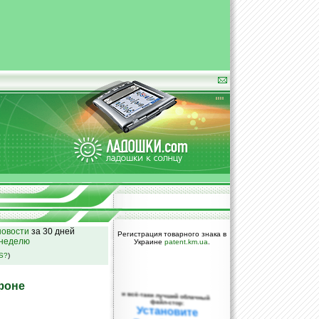
овости
за 30 дней
Регистрация товарного знака в
 неделю
Украине
patent.km.ua
.
SS?
)
фоне
и всё-таки лучший облачный
файл-стор:
Установите
DropBox уже
сегодня!
ПОЖАЛУЙСТА,