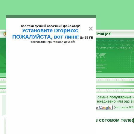
всё-таки лучший облачный файл-стор!
×
Установите DropBox:
ПОЖАЛУЙСТА, вот линк!
До
25 ГБ
бесплатно, приглашая друзей!
Установите
всё-таки лучший облачный файл-стор!
DropBox: ПОЖАЛУЙСТА, вот линк!
До
25
бесплатно, приглашая друзей!
ГБ
к началу раздела новостей
•
лучшие
новости
и
самые
популярные
н
простые
анонсы новостей
на email ежедневно или раз в
наш
на Google:
(
что такое R
Мощь суперкомпьютера в сотовом теле
13.10.2006 13:33
просмотров: сегодня 1, всего 2240
источник:
www.digitmag.co.uk