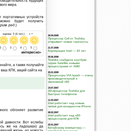
оизводительность будущих
вого мира.
т портативных устройств
можно будет получить
рим. ред.
)
 оценка: 5 (4 чел.) » +
30.09.2008
Процессор Cell от Toshiba
открывает новые горизонты
2
3
4
5
21.07.2008
Корпорации Intel — 40 лет
интересно
»
05.06.2008
Toshiba снабдила ноутбуки
серии Satellite новыми
знайте, а также получайте
процессорами от AMD
ваш КПК, акций сайта на
25.01.2008
Процессоры VIA Isaiah — очень
производительный и
экономный x86
19.07.2007
3D-процессор Toshiba для
быстрых телефонов
11.03.2007
Intel работает над новым
чипом для конкурентов iPhone
ного обгоняет развитие
08.02.2007
Intel работает над x86-
процессором для КПК
ей давности. Вот еслибы
22.01.2007
есь же на ладошках) да
Китайскому компьютеру —
няющий жизнь. но новость
китайский процессор