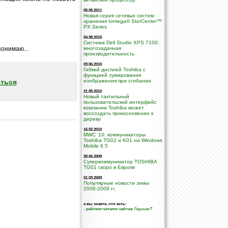
05.05.2011
Новая серия сетевых систем
хранения Iomega® StorCenter™
PX Series
04.08.2010
Система Dell Studio XPS 7100:
онимаю...
многозадачная
производительность
03.06.2010
Гибкий дисплей Toshiba с
функцией зумирования
ться
изображения при сгибании
21.05.2010
Новый тактильный
пользовательский интерфейс
компании Toshiba может
воссоздать прикосновение к
дереву
16.02.2010
MWC '10: коммуникаторы
Toshiba TG02 и K01 на Windows
Mobile 6.5
30.06.2009
Суперкоммуникатор TOSHIBA
TG01 скоро в Европе
01.03.2009
Популярные новости зимы
2008-2009 гг.
а вы знаете, что есть:
-
рейтинг-каталог сайтов
Ладошек
?