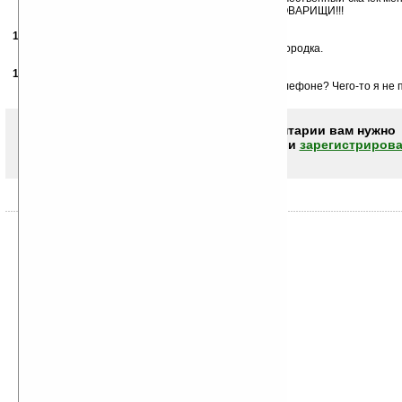
однозначно приятная ВЕРНОЙ ДОРОГОЙ ИДЕМ ТОВАРИЩИ!!!
14.10.2006
- AximOp
10:47
УРА,ГРАЖДАНЕ!Появиться первая мобильная сковородка.
16.10.2006
- pet
11:32
Нафига суперпроизводительность в мобильном телефоне? Чего-то я не п
Чтобы писать комментарии вам нужно
авторизоваться (войти)
или
зарегистрирова