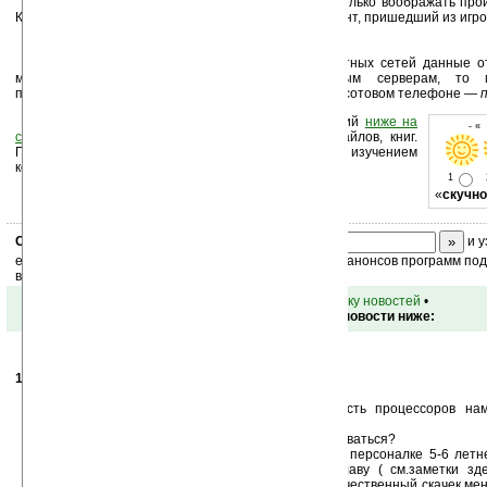
Если это действительно удастся, то можно только воображать пр
КПК и ноутбуков, ведь у Intel будет реальный конкурент, пришедший из игро
(А учитывая, что при наличии высокоскоростных сетей данные о
могут передаваться на обработку специальным серверам, то 
производительность суперкомпьютера, например, в сотовом телефоне —
п
Оцените новость и оставьте свой комментарий
ниже на
- «
странице
,
подпишитесь
на рассылку новостей, файлов, книг.
Поддержите Ладошки своей посещаемостью, изучением
коммерческой информации, ссылками.
1
«
скучно
Скоро
конкурс
с призами! Подпишитесь:
и у
ежедневный или еженедельный дайджест новостей, анонсов программ под 
ваш почтовый ящик.
•
вернуться к списку новостей
•
Обсуждение этой новости ниже:
14.10.2006
- SadSnake
09:51
не плохо:-)
только по моим наблюдением производительность процессоров нам
интерфейсов.
Ну засунут 3 гигагерца в телефон и как этим пользоваться?
мой коммуникатор по тех. данным соответствует персоналке 5-6 летн
реализовали проецирование дисплея и вирт клаву ( см.заметки зд
разобрались с энергопотреблением это был бы качественный скачек ме