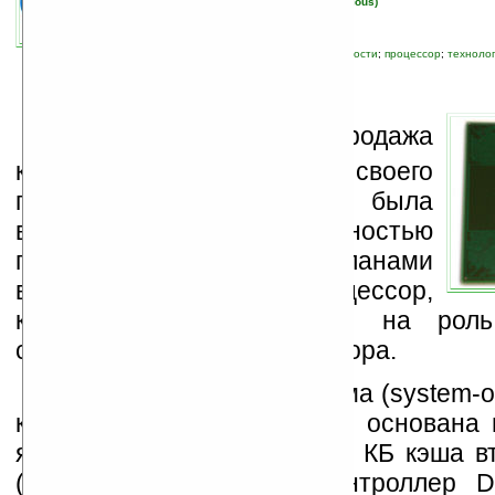
автор новости:
Вячеслав Черников (devious)
связанные темы:
Intel
;
корпоративные новости
;
процессор
;
техноло
П
охоже, что продажа
компанией
Intel
своего
подразделения Xscale была
вызвана не только убыточностью
последнего, но и планами
выпустить x86-процессор,
который бы претендовал на рол
смартфона или коммуникатора.
Однокристальная система (system-on
кодовым названием Tolapai основана 
ядре Pentium M, имеет 256 КБ кэша в
(L2), интегрированный контроллер