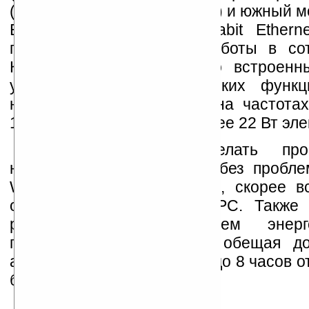
(частота шины 400-800 МГц) и южный м
Express, USB, SATA, Gigabit Ethern
поддержка модуля для работы в сот
Кроме того сообщается о встроенн
ускорения криптографических функц
новый процессор сможет на частотах
1200 МГц, потребляя не более 22 Вт эле
В планах Intel сделать про
наладонников, способный без пробле
Windows Vista, и тут речь, скорее в
очередном поколении UMPC. Также I
работает над снижением энерго
портативной электроники, обещая д
автономной работы UMPC до 8 часов о
батареи.