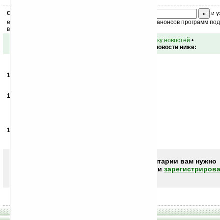
Скоро
конкурс
с призами! Подпишитесь:
и у
ежедневный или еженедельный дайджест новостей, анонсов программ под 
ваш почтовый ящик.
•
вернуться к списку новостей
•
Обсуждение этой новости ниже:
13.02.2007
- Demogorgon
14:41
^__^ Ждем — не дождемся!
14.02.2007
- suphler
11:23
Толково придумано!,
+1
хачу, дайте две :)
19.02.2007
- CaveDog
09:12
Наконец-то поиграю в FallOut на КПК :)
Чтобы писать комментарии вам нужно
авторизоваться (войти)
или
зарегистрирова