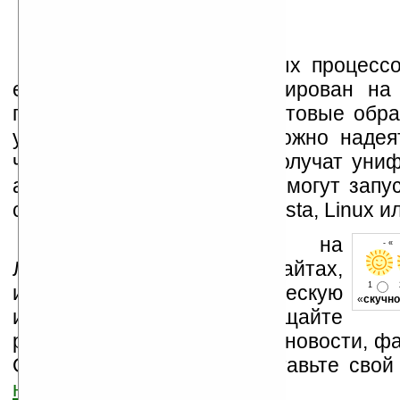
Массовый выпуск первых процессор
его потомков пока запланирован на
говорили о 2010 годе), а готовые обр
уже в конце 2007 года. Можно надеят
через пять пользователи получат уни
аппаратную платформу, и смогут запу
своем телефоне Windows Vista, Linux и
Устанавливайте линк на
- «
Ладошки на своих сайтах,
1
изучайте коммерческую
«
скучно
информацию, посещайте
разделы сайта (форум, чат, новости, фа
Оцените эту новость и оставьте свой
ниже на странице
.