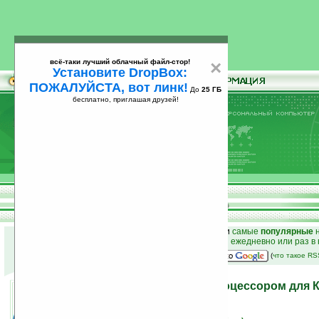
всё-таки лучший облачный файл-стор!
×
Установите DropBox:
ПОЖАЛУЙСТА, вот линк!
До
25 ГБ
бесплатно, приглашая друзей!
Установите
всё-таки лучший облачный файл-стор!
DropBox: ПОЖАЛУЙСТА, вот линк!
До
25
бесплатно, приглашая друзей!
ГБ
к началу раздела новостей
•
лучшие
новости
и
самые
популярные
н
простые
анонсы новостей
на email ежедневно или раз в
наш
на Google:
(
что такое R
Intel работает над x86-процессором для 
08.02.2007 21:16
просмотров: сегодня 1, всего 3272
источник:
www.reghardware.co.uk