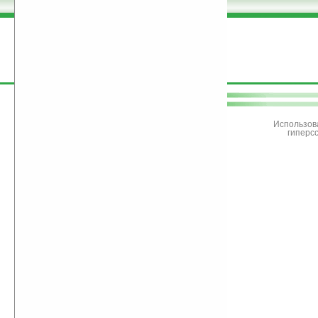
поддержите
Ладошки
Использов
гиперс