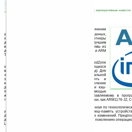
связанные темы:
ARM
;
Intel
;
безопасность
;
корпоративные новости
;
технологии
К
омпании
Intel
и
ARM
объявили об объединении
усилий с целью повышения уровня защищенности данных,
хранимых в портативных устройствах. Партнеры
договорились, что для решения этой задачи наилучшим
вариантом будет создание комбинированной системы из
двух фирменных технологий: Intel Authenticated Flash и ARM
TrustZone.
Разработанная фирмой ARM технология TrustZone
хорошо зарекомендовала себя как «защитник» хранящихся
в мобильном устройстве данных (ключей, паролей, т.д). Для
этого в памяти предусмотрено создание специальной
защищенной области. В ней проще охранять и
контролировать «секретные» сведения. Разделение
данных, поступающих в центральный процессор и кэш-
память, по уровню секретности производится с помощью
идентификации по так называемому S-биту, добавляемому в прогр
технологии TrustZone реализована в таких процессорах, как ARM1176-JZ, Co
Технология Authenticated Flash от Intel, призванная по технологич
укрепительные бастионы TrustZone, защищает флеш-память устройств
доступа и, соответственно, ее несанкционированных изменений. Предпо
двух технологий будет поддерживаться в следующих поколениях операци
Linux и Windows CE (Windows Mobile).