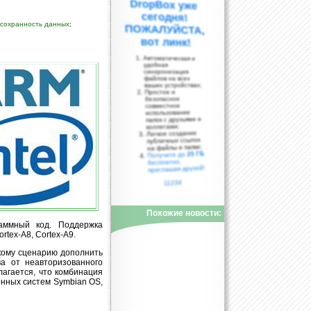
сохранность данных
;
вот линк!
Автоматическая и
удобная
синхронизация
файлов на всех
ваших устройствах;
Простое и
безопасное
совместное
использование
папок с друзьями и
коллегами;
Легкое создание
публичных ссылок
на файлы и папки;
25 ГБ
Получите до
бесплатно,
приглашая друзей!
11234
Похожие новости:
аммный код. Поддержка
rtex-A8, Cortex-A9.
ескому сценарию дополнить
а от неавторизованного
лагается, что комбинация
онных систем Symbian OS,