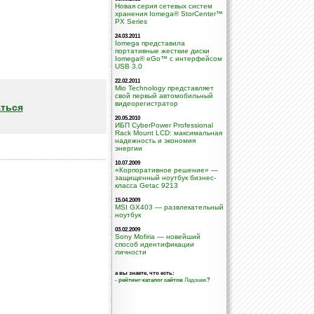
Новая серия сетевых систем
хранения Iomega® StorCenter™
PX Series
24.03.2011
Iomega представила
портативные жесткие диски
Iomega® eGo™ с интерфейсом
USB 3.0
22.02.2011
Mio Technology представляет
свой первый автомобильный
видеорегистратор
ться
20.05.2010
ИБП CyberPower Professional
Rack Mount LCD: максимальная
надежность и экономия
энергии
10.07.2009
«Корпоративное решение» —
защищенный ноутбук бизнес-
класса Getac 9213
15.04.2009
MSI GX403 — развлекательный
ноутбук
03.02.2009
Sony Mofiria — новейший
способ идентификации
личности
а вы знаете, что есть:
-
рейтинг-каталог сайтов
Ладошек
?