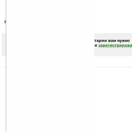
19.10.2007
- Nix81
15:38
Ниасилил =)
Чтобы писать комментарии вам нужно
авторизоваться (войти)
или
зарегистрирова