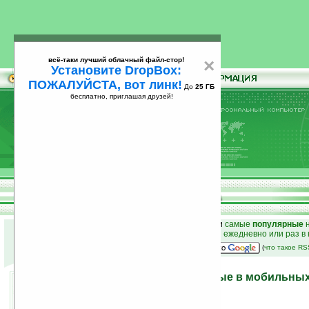
всё-таки лучший облачный файл-стор!
×
Установите DropBox:
ПОЖАЛУЙСТА, вот линк!
До
25 ГБ
бесплатно, приглашая друзей!
Установите
всё-таки лучший облачный файл-стор!
DropBox: ПОЖАЛУЙСТА, вот линк!
До
25
бесплатно, приглашая друзей!
ГБ
к началу раздела новостей
•
лучшие
новости
и
самые
популярные
н
простые
анонсы новостей
на email ежедневно или раз в
наш
на Google:
(
что такое R
Intel и ARM защитят данные в мобильны
18.10.2007 11:41
просмотров: сегодня 2, всего 2551
автор новости:
VMir