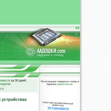
овости
за 30 дней
Регистрация товарного знака в
 неделю
Украине
patent.km.ua
.
SS?
)
х устройствах
и всё-таки лучший облачный
файл-стор:
Установите
DropBox уже
сегодня!
ПОЖАЛУЙСТА,