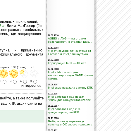
роводных приложений, —
Stat
Джим МакГрегор (Jim
ьное развитие мобильных
вень, где защищенность
26.02.2010
ASBIS и AVG — на страже
безопасности в странах ЕМЕА
11.12.2008
тупна к применению.
«Противоугонная» система от
фициального документа
Ericsson и Intel для ноутбука
21.07.2008
Корпорации Intel — 40 лет
оценка: 3.33 (3 чел.) » +
07.02.2008
Intel и Micron создали
высокоскоростную NAND флэш-
память
2
3
4
5
20.09.2007
интересно
»
Intel всем показала замену КПК
11.03.2007
Intel работает над новым
знайте, а также получайте
чипом для конкурентов iPhone
ваш КПК, акций сайта на
08.02.2007
Intel работает над x86-
процессором для КПК
02.11.2006
Выбери сам программную
начинку и ОС своего телефона
05.05.2011