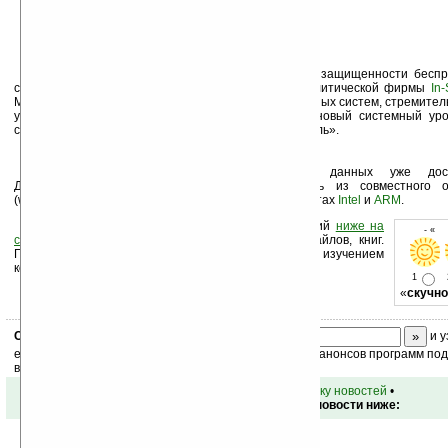
«Наступило время подумать об увеличении защищенности бесп
считает директор по научным исследованиям аналитической фирмы
In-
McGregor). — Широкое распространение беспроводных систем, стремител
устройств поднимают вопросы безопасности на новый системный уро
содержимого флеш-памяти играет не последнюю роль».
«Комбинированная» технология защиты данных уже дос
Дополнительные подробности можно почерпнуть из совместного о
(whitepaper) в формате PDF, опубликованного на сайтах
Intel
и
ARM
.
Оцените новость и оставьте свой комментарий
ниже на
- « 
странице
,
подпишитесь
на рассылку новостей, файлов, книг.
Поддержите Ладошки своей посещаемостью, изучением
коммерческой информации, ссылками.
1
«
скучно
Скоро
конкурс
с призами! Подпишитесь:
и у
ежедневный или еженедельный дайджест новостей, анонсов программ под 
ваш почтовый ящик.
•
вернуться к списку новостей
•
Обсуждение этой новости ниже: