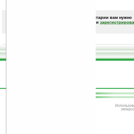
Чтобы писать комментарии вам нужно
авторизоваться (войти)
или
зарегистрирова
поддержите
Ладошки
Использов
гиперс