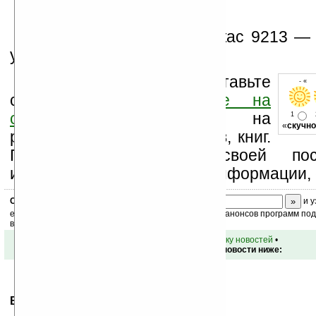
килограмм
Стоимость ноутбука Getac 9213 — 
уже продаётся.
Оцените новость и оставьте
- « 
свой комментарий
ниже на
странице
,
подпишитесь
на
1
«
скучно
рассылку новостей, файлов, книг.
Поддержите Ладошки своей посе
изучением коммерческой информации, 
Скоро
конкурс
с призами! Подпишитесь:
и у
ежедневный или еженедельный дайджест новостей, анонсов программ под 
ваш почтовый ящик.
•
вернуться к списку новостей
•
Обсуждение этой новости ниже:
Ваше мнение будет первым.