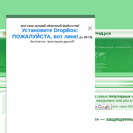
всё-таки лучший облачный файл-стор!
×
Установите DropBox:
ПОЖАЛУЙСТА, вот линк!
До
25 ГБ
бесплатно, приглашая друзей!
Установите
всё-таки лучший облачный файл-стор!
DropBox: ПОЖАЛУЙСТА, вот линк!
До
25
бесплатно, приглашая друзей!
ГБ
к началу раздела новостей
•
лучшие
новости
и
самые
популярные
н
простые
анонсы новостей
на email ежедневно или раз в
наш
на Google:
(
что такое R
«Корпоративное решение» — защищенны
бизнес-класса Getac 9213
10.07.2009 12:05
просмотров: сегодня 2, всего 3198