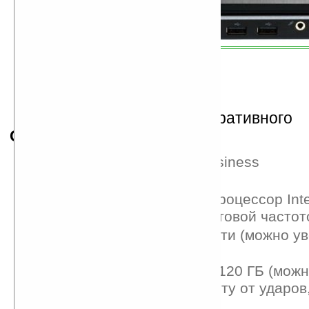
Спецификация «корпоративного 
Getac 9213
:
ОС Windows® Vista Business
Магниевый корпус
Низковольтный (ULV) процессор Int
Duo (Penryn ULV) с тактовой частот
1 ГБ оперативной памяти (можно ув
ГБ)
Жёсткий диск SATA на 120 ГБ (можн
до 250 ГБ), имеет защиту от ударов
вибраций