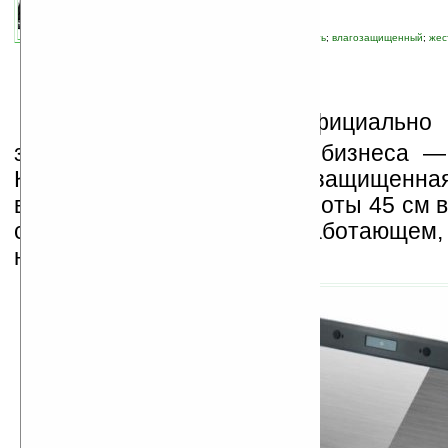
автор новости:
Роман Алексеев
связанные темы:
Getac
;
Intel
;
безопасность
;
влагозащищенный
;
жес
ноутбук
К
омпанией
Getac
официально п
защищенный ноутбук для бизнеса 
Клавиатура лэптопа влагозащищенная
выдерживает падение с высоты 45 см 
состоянии и с 75 см в неработающем,
нагрузку весом 120 кг.