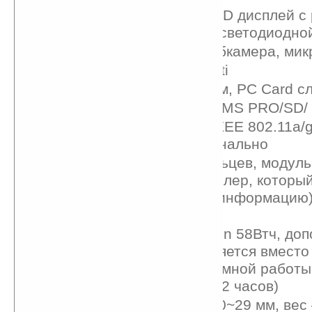
13,3-дюймовый TFT LCD дисплей с
1280 x 800 (WXGA) со светодиодно
1,3-мегапиксельная вебкамера, ми
Привод DVD Super Multi
Слот Express card 34мм, PC Card с
Кардридер «4 в 1» MS/MS PRO/SD
Bluetooth v2.1, Wi-Fi (IEEE 802.11a/
3,75G HSUPA — опционально
Сканер отпечатков пальцев, модул
TPM 1.2 (микроконтроллер, которы
хранить защищённую информацию)
Kensington
Основная батарея Li-Ion 58Втч, до
батарея 27Втч (вставляется вместо
привода, время автономной работы
увеличивается с 8 до 12 часов)
Размеры 321 x 228 x 20~29 мм, вес