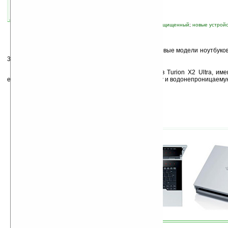
автор новости:
GreenZ
связанные темы:
Fujitsu
;
Siemens
;
влагозащищенный
;
новые устрой
К
омпания Fujitsu Siemens представила две новые модели ноутбуков
3530 на платформе Puma от AMD.
Оба ноутбука работают на базе процессоров Turion X2 Ultra, им
eSATA, Bluetooth 2.1, экран с технологией BrilliantView и водонепроницаему