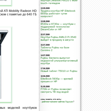
ноутбук LifeBook P8020 с Multi-
touch–тачпадом
13.09.2008
й ATI Mobility Radeon HD
Трудяга-ноутбук HP Elitebook
6930p работает сутки
ском с памятью до 640 ГБ
напролет!
13.08.2008
8530w и 8730w — ноутбуки с
поддержкой технологии
DreamColor от НР
22.07.2008
Ноутбук Fujitsu AMILO Pi 3540
выйдет в продажу в августе
15.07.2008
Таблеты Fujitsu на базе
Centrino 2
14.07.2008
Fujitsu Siemens выпустит
недорогой ультрапортативный
ноутбук
17.06.2008
Новый таблет T5010 от Fujitsu
10.06.2008
EliteBook 5930p — крепкий
орешек от HP
31.05.2008
F706i от Fujitsu позволяет
смотреть ТВ под водой
а вы знаете, что есть:
-
рейтинг-каталог сайтов
Ладошек
?
вых моделей ноутбуков