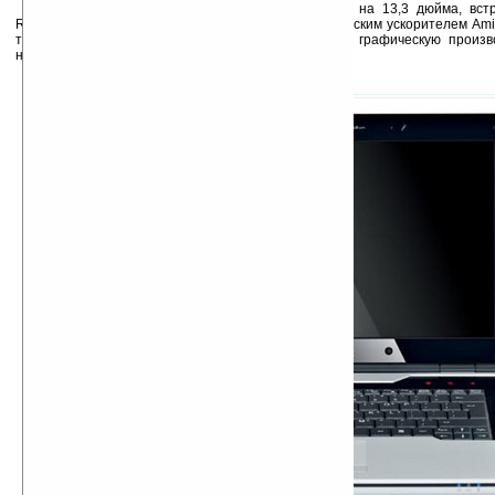
Модель Amilo Sa 3650 оснащена дисплеем на 13,3 дюйма, встр
Radeon HD 3200, чипсетом M780G, а также графическим ускорителем Amil
технологии ATI XGP, который позволяет улучшить графическую произв
несколько раз.