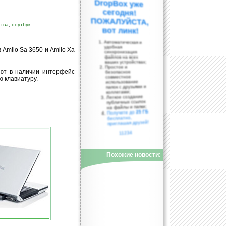
ства
;
ноутбук
вот линк!
Автоматическая и
удобная
 Amilo Sa 3650 и Amilo Xa
синхронизация
файлов на всех
ваших устройствах;
Простое и
еют в наличии интерфейс
безопасное
совместное
ю клавиатуру.
использование
папок с друзьями и
коллегами;
Легкое создание
публичных ссылок
на файлы и папки;
25 ГБ
Получите до
бесплатно,
приглашая друзей!
11234
Похожие новости: