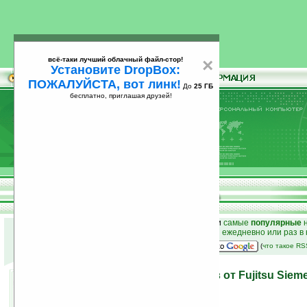
всё-таки лучший облачный файл-стор!
×
Установите DropBox:
ПОЖАЛУЙСТА, вот линк!
До
25 ГБ
бесплатно, приглашая друзей!
Установите
всё-таки лучший облачный файл-стор!
DropBox: ПОЖАЛУЙСТА, вот линк!
До
25
бесплатно, приглашая друзей!
ГБ
к началу раздела новостей
•
лучшие
новости
и
самые
популярные
н
простые
анонсы новостей
на email ежедневно или раз в
наш
на Google:
(
что такое R
Новые модели ноутбуков от Fujitsu Sie
Puma
13.06.2008 11:24
просмотров: сегодня 2, всего 3413