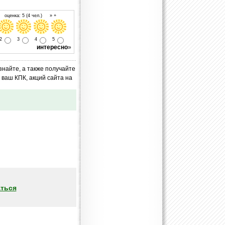
 оценка: 5 (4 чел.) » +
2
3
4
5
интересно
»
знайте, а также получайте
ваш КПК, акций сайта на
ться