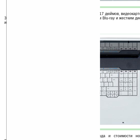
Ноутбук Amilo Xa 3530 оснащен дисплеем на 17 дюймов, видеокарто
3650, встроенным ТВ-тюнером, оптическим приводом Blu-ray и жестким ди
и скоростью вращения 10800 rpm.
К сожалению, об официальной дате выхода и стоимости но