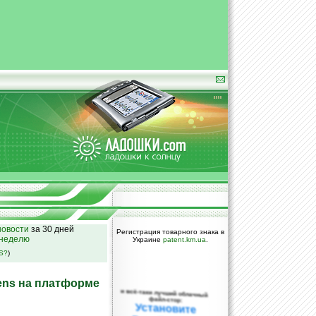
овости
за 30 дней
Регистрация товарного знака в
 неделю
Украине
patent.km.ua
.
SS?
)
mens на платформе
и всё-таки лучший облачный
файл-стор:
Установите
DropBox уже
сегодня!
ПОЖАЛУЙСТА,