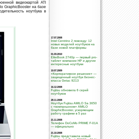
оенной видеокартой ATI
o GraphicBooster на базе
одительность ноутбука в
17.07.2008
Intel Centrino 2 повсюду: 12
новых моделей ноутбуков на
базе новой платформы
01.03.2010
EliteBook 2740p — первый pro-
таблет компании HP и другие
интересные ноутбуки
10.07.2009
«Корпоративное решение» —
защищенный ноутбук бизнес-
класса Getac 9213
16.12.2008
Fujitsu обновила 6 серий
ноутбуков
28.11.2008
Ноутбук Fujitsu AMILO Sa 3650
с «компаньоном» AMILO
GraphicBooster, ускоряющим
работу графики в 5 раз
21.11.2008
Телефон DoCoMo PRIME F-01A
— официально
21.10.2008
Fujitsu представила новый