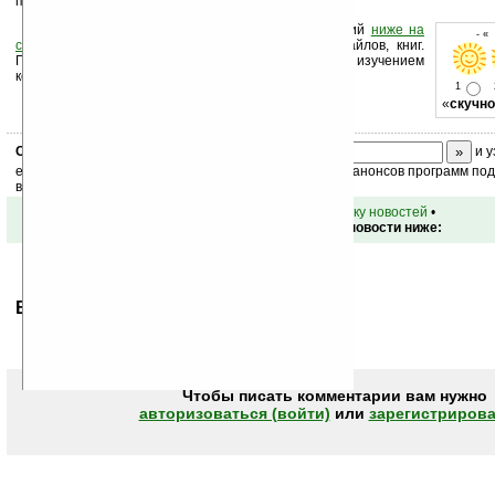
производитель пока не говорит.
Оцените новость и оставьте свой комментарий
ниже на
- «
странице
,
подпишитесь
на рассылку новостей, файлов, книг.
Поддержите Ладошки своей посещаемостью, изучением
коммерческой информации, ссылками.
1
«
скучно
Скоро
конкурс
с призами! Подпишитесь:
и у
ежедневный или еженедельный дайджест новостей, анонсов программ под 
ваш почтовый ящик.
•
вернуться к списку новостей
•
Обсуждение этой новости ниже:
Ваше мнение будет первым.
Чтобы писать комментарии вам нужно
авторизоваться (войти)
или
зарегистрирова