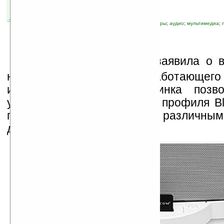
связанные темы:
Bluetooth
;
iPod
;
аксессуары
;
аудио
;
мультимедиа
;
К
орпорация
ANYCOM
заявила о в
небольшого устройства, работающего 
интерфейсу. Данная новинка позв
устройствам с поддержкой профиля Bl
передавать звуковой поток различным
для iPod.