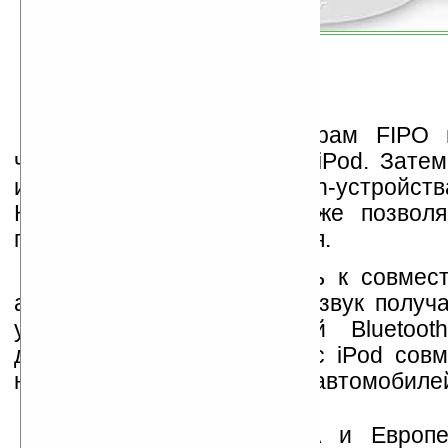
К различным аксессуарам FIPO 
через разъем для плеера iPod. Затем
искать спаренные Bluetooth-устройст
КПК и прочее). FIPO также позволя
процессом воспроизведения.
FIPO можно подключать к совмес
акустическим системам, а звук получ
устройства с поддержкой Bluetoot
довольно удобно, так как с iPod сов
некоторые модели дорогих автомобиле
Продажи FIPO в США и Европе