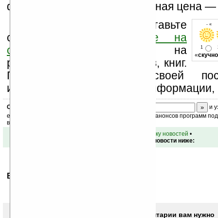
феврале 2007 года, заявленная цена —
Оцените новость и оставьте
- « 
свой комментарий
ниже на
странице
,
подпишитесь
на
1
«
скучно
рассылку новостей, файлов, книг.
Поддержите Ладошки своей посе
изучением коммерческой информации, 
Скоро
конкурс
с призами! Подпишитесь:
и у
ежедневный или еженедельный дайджест новостей, анонсов программ под 
ваш почтовый ящик.
•
вернуться к списку новостей
•
Обсуждение этой новости ниже:
Ваше мнение будет первым.
Чтобы писать комментарии вам нужно