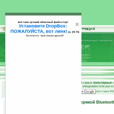
всё-таки лучший облачный файл-стор!
×
Установите DropBox:
ПОЖАЛУЙСТА, вот линк!
До
25 ГБ
бесплатно, приглашая друзей!
Установите
всё-таки лучший облачный файл-стор!
DropBox: ПОЖАЛУЙСТА, вот линк!
До
25
бесплатно, приглашая друзей!
ГБ
к началу раздела новостей
•
лучшие
новости
и
самые
популярные
н
простые
анонсы новостей
на email ежедневно или раз в
наш
на Google:
(
что такое R
iPod'озаменитель с поддержкой Bluetoot
19.01.2007 16:25
просмотров: сегодня 2, всего 2746
автор новости:
Виталий Бойко