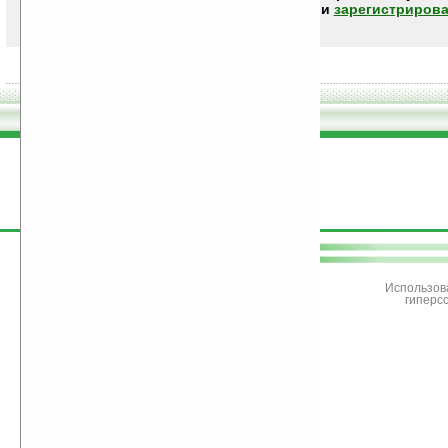
авторизоваться (войти)
или
зарегистрирова
поддержите
Ладошки
Использов
гиперс