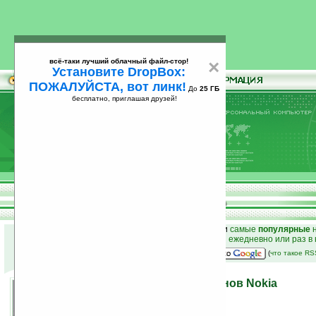
всё-таки лучший облачный файл-стор!
×
Установите DropBox:
ПОЖАЛУЙСТА, вот линк!
До
25 ГБ
бесплатно, приглашая друзей!
Установите
всё-таки лучший облачный файл-стор!
DropBox: ПОЖАЛУЙСТА, вот линк!
До
25
бесплатно, приглашая друзей!
ГБ
к началу раздела новостей
•
лучшие
новости
и
самые
популярные
н
простые
анонсы новостей
на email ежедневно или раз в
наш
на Google:
(
что такое R
USB-зарядка для телефонов Nokia
19.01.2007 14:34
просмотров: сегодня 1, всего 14566
источник:
techdigest.tv