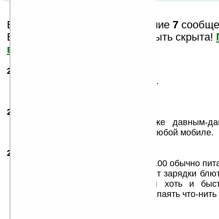
Вам показаны только последние
7
сообщен
Важная информация может быть скрыта!
все?
24.01.2007
- Руслан
22:16
Да уж...финны они эстонцы и есть...
Или за китайцами не следят...
25.01.2007
-
lpivasik
02:27
поддержу Everlastа. у меня тоже давным-д
зарядка. и в магазине на выбор к любой мобиле.
29.01.2007
- hex_messer
21:46
Есть одно замечание: мой нокиа 2100 обычно пита
этом он успешно кормиться и 5В от зарядки блю
однако заметил, что заряжается хоть и быс
несколько меньше. Так что я хочу спаять что-нить
вариантами 3.6 / 5В.