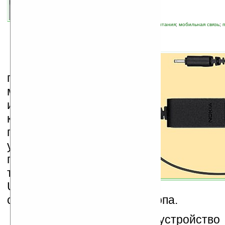
автор новости:
Wild
связанные темы:
Nokia
;
USB
;
источники питания
;
мобильная связь
;
Ф
инский
производитель
мобильных телефонов
и смартфонов —
компания
Nokia
представила
устройство,
позволяющее заряжать
телефоны Nokia через
USB-порт
стационарного ПК или лептопа.
Специальное зарядное устройство 