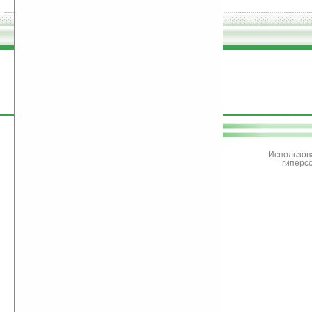
поддержите
Ладошки
Использов
гиперс