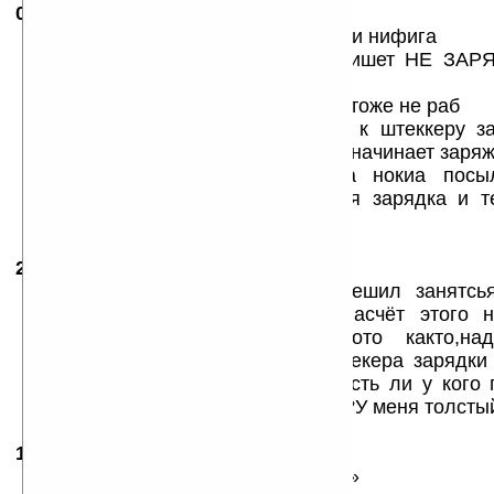
06.02.2007
- max
17:05
А вот я спаял простой переходник и нифига
nokia 6021(толстый разъем) — пишет НЕ ЗА
должна быть
и от 5В мотороловской зарядки то тоже не раб
И эти же провода подсоединяю к штеккеру за
нокии Е61 тоненький разъем 9в то начинает заря
такое впечатление, что зарядка нокиа пос
информацию о том что я родная зарядка и т
заряжатся
21.08.2007
- Andy
16:16
Очень интересная тема.Сёдня решил занятсь
споять такой переходник.Ничё насчёт этого
соберался покупать и не охото както,на
просто,простой переходник от штекера зарядк
словам MAX не тек всё просто.Есть ли у кого
поял ли кто сам такой переходник?У меня толстый
13.01.2008
- il
10:35
тоже спаял, пишет «не заряжается»