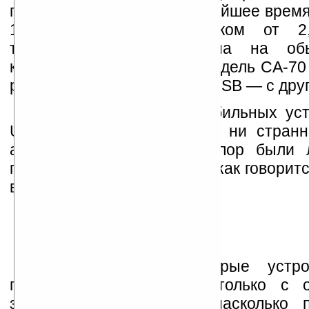
поступит в продажу в ближайшее время
100 является переходником от 2,
телефона или смартфона на об
коннектор. В тоже время модель CA-70
разъем с одной стороны и USB — с друг
Сама идея зарядки мобильных уст
USB-порт не нова, но, как ни странн
аппаратов Nokia до сих пор были 
полезной возможности, но, как говоритс
время.
Известно, что некоторые устро
получить 100% зарядку только с о
зарядным устройством, насколько 