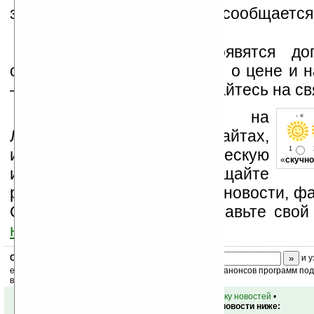
зарядка таким способом не сообщается
Как только у нас появятся доп
сведения либо информация о цене и н
— мы Вам сообщим. Оставайтесь на св
Устанавливайте линк на
- « о
Ладошки на своих сайтах,
1
изучайте коммерческую
«
скучно
информацию, посещайте
разделы сайта (форум, чат, новости, фа
Оцените эту новость и оставьте свой
ниже на странице
.
Скоро
конкурс
с призами! Подпишитесь:
и у
ежедневный или еженедельный дайджест новостей, анонсов программ под 
ваш почтовый ящик.
•
вернуться к списку новостей
•
Обсуждение этой новости ниже: