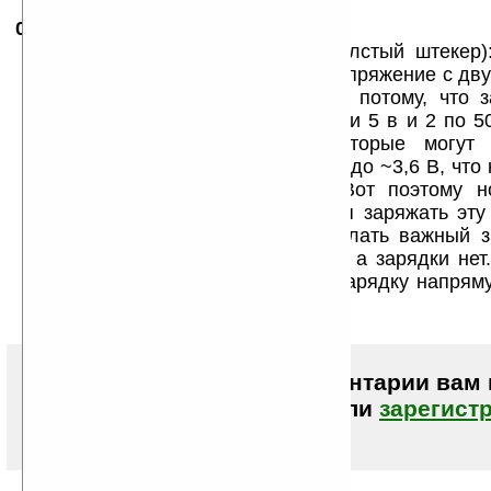
07.02.2008
-
Mixalych
16:12
Я тоже спаял на нокию 6230 (толстый штекер)
встречные диоды параллельно напряжение с двух
все равно не заряжается! А все потому, что 
получил, что напряжение даже при 5 в и 2 по 5
концентраторов, НЕ портов, которые могут
концентраторе!) все равно падает до ~3,6 В, что
выдает сама батарея (3,7 В). Вот поэтому н
заряжаться... А все равно хочется заряжать эту
ибо сколько раз нужно было сделать важный з
сдохла... Компов вокруг навалом, а зарядки нет
снять крышку с компа и сделать зарядку напрямую
но в ноуте то это не покатит =(...
Чтобы писать комментарии вам
авторизоваться (войти)
или
зарегист