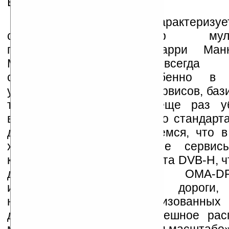
BCAST.
Весьма одобрительно характеризуе
соглашение директор мульти
подразделения Nokia Харри Манн
Mannisto): «Nokia всегда пр
сотрудничество, а особенно в 
ускорения адаптации ТВ-сервисов, ба
технологии DVB-H. Мы еще раз у
востребованности открытого стандар
для мобильного ТВ. Надеемся, что 
хорошо структурированные серви
контента на основе стандарта DVB-H, ч
демонстрирует стандарт OMA-D
идеальной основой для дороги,
направлении стандартизованны
делающих возможным успешное расп