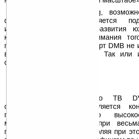
мобильного ТВ в глобальном масштабе»
Что касается Samsung, возможн
финским гигантом является под
изменения приоритетов развития ю
корпорации, началом понимания тог
популярный в Корее стандарт DMB не 
в соревновании с DVB-H. Так или 
сделан в пользу DVB-H.
Технология мобильного ТВ D
сторонником которой является кон
предлагает пользователю высок
мобильного ТВ-вещания при весьм
потреблении энергии, позволяя при э