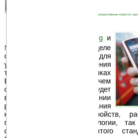
связанные темы:
DVB
;
Nokia
;
Samsung
;
корпоративные новости
;
му
П
редставители
Samsung
и
Nokia
сообщили на этой неделе
об объединении усилий для
ускорения продвижения
технологии DVB-H на рынках
Европы и Азии. Причем
совместная работа будет
вестись как в направлении
разработок и тестирования
новых портативных устройств, р
применением этой технологии, та
совершенствования открытого ста