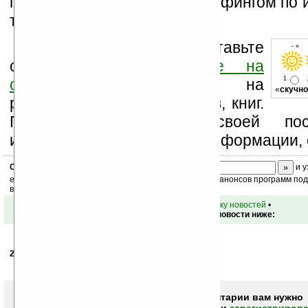
просмотр телепередач с серфингом по 
телефонным разговором.
Оцените новость и оставьте
- « 
свой комментарий
ниже на
1
странице
,
подпишитесь
на
«
скучно
рассылку новостей, файлов, книг.
Поддержите Ладошки своей посе
изучением коммерческой информации, 
Скоро
конкурс
с призами! Подпишитесь:
и у
ежедневный или еженедельный дайджест новостей, анонсов программ под 
ваш почтовый ящик.
•
вернуться к списку новостей
•
Обсуждение этой новости ниже:
20.04.2007
-
SHALD
08:54
Правильно! :)
Чтобы писать комментарии вам нужно