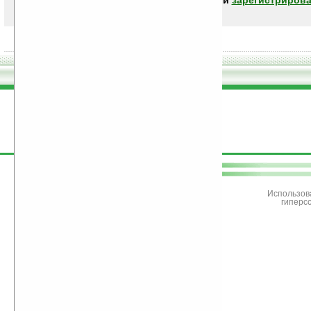
авторизоваться (войти)
или
зарегистрирова
поддержите
Ладошки
Использов
гиперс