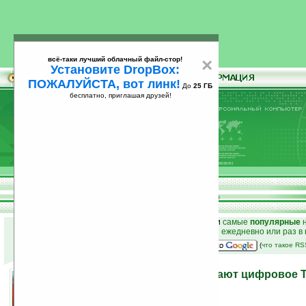
всё-таки лучший облачный файл-стор!
×
Установите DropBox:
ПОЖАЛУЙСТА, вот линк!
До
25 ГБ
бесплатно, приглашая друзей!
Установите
всё-таки лучший облачный файл-стор!
DropBox: ПОЖАЛУЙСТА, вот линк!
До
25
бесплатно, приглашая друзей!
ГБ
к началу раздела новостей
•
лучшие
новости
и
самые
популярные
н
простые
анонсы новостей
на email ежедневно или раз в
наш
на Google:
(
что такое R
Samsung и Nokia отстаивают цифровое 
19.04.2007 02:55
просмотров: сегодня 1, всего 2259
автор новости:
VMir