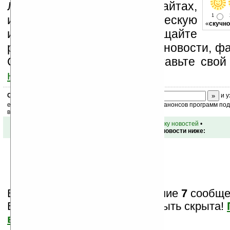
Ладошки на своих сайтах,
1
изучайте коммерческую
«
скучно
информацию, посещайте
разделы сайта (форум, чат, новости, фа
Оцените эту новость и оставьте свой
ниже на странице
.
Скоро
конкурс
с призами! Подпишитесь:
и у
ежедневный или еженедельный дайджест новостей, анонсов программ под 
ваш почтовый ящик.
•
вернуться к списку новостей
•
Обсуждение этой новости ниже:
Вам показаны только последние
7
сообщен
Важная информация может быть скрыта!
все?