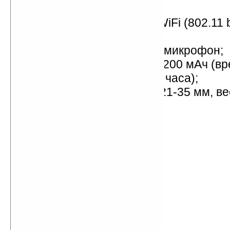
модем 56К;
беспроводной адаптер WiFi (802.11 b
Web-камера;
встроенные динамики и микрофон;
аккумулятор емкостью 5200 мАч (в
автономной работы — 3 часа);
размеры — 225 x 165 x 21-35 мм, вес