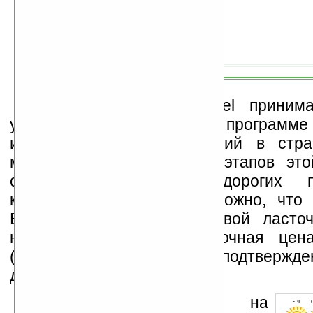
Компании ASUS и Intel принима
участие в международной программе
информационных технологий в стра
мира. Одним из важных этапов это
считается создание недорогих п
компьютеров. Вполне возможно, что
Eee PC 701 станет «первой ласточ
направлении. Ориентировочная цен
(официально пока не подтвержд
долларов.
Устанавливайте линк на
- « о