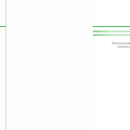
поддержите
Ладошки
Использов
гиперс