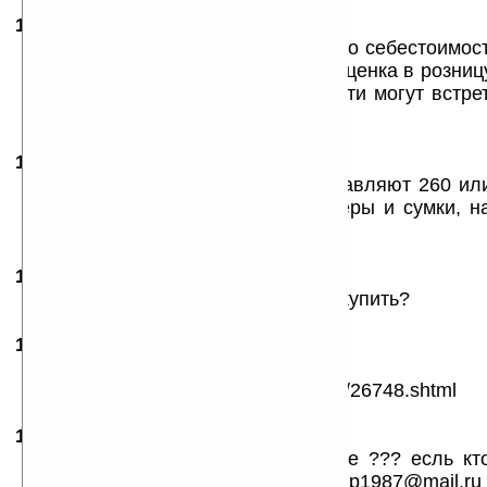
11.10.2007
- Роман
17:57
Та это цена производителя (т.е. его себестоимост
а растаможить и плюс торговая наценка в розницу
фирм посредников, которые по пути могут встре
будет 400-500$
15.10.2007
- al
10:05
Цены на модель Eee PC 700 составляют 260 ил
зависимости от наличия web-камеры и сумки, 
701 — 400 долларов.
17.10.2007
- KO
16:40
где это такие цены и где его мона купить?
19.10.2007
- roman
02:06
не спешите это покупать
http://www.overclockers.ru/hardnews/26748.shtml
10.12.2007
-
VIP
07:20
А когда будеть он у нас в Москве ??? есль кто
плизззз напишите мне на мыло vip1987@mail.ru