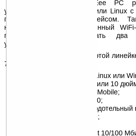
Вся линейка Asus Eee PC ра
управлением Windows XP или Linux с
пользовательским интерфейсом. Т
ноутбуках имеется встроенный WiFi-
позволяет просто связать два 
устройства.
Первым компьютером в этой линейк
701. Его характеристики:
операционная система Linux или Wi
дисплей с диагональю 7 или 10 дюй
процессор и чипсет Intel Mobile;
память 512 МБ DDR2-400;
SSD-диск 4/8/16 ГБ (твердотельный
на основе флэш-памяти);
графика Intel UMA;
сетевой адаптер Ethernet 10/100 Мби