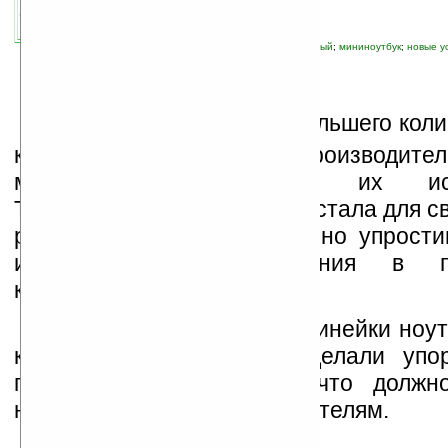
связанные темы:
ASUS
;
Eee PC
;
бюджетный
;
мининоутбук
;
новые у
Д
ля приобщения все большего кол
к новым технологиям производител
максимально упростить их испо
Технология «plug-and-play» стала для с
революционной, максимально упрости
или замену оборудования в пе
компьютерах.
При разработке новой линейки ноу
компании Asus и Intel сделали уп
понятности интерфейса, что должн
неподготовленным пользователям.