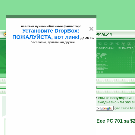
всё-таки лучший облачный файл-стор!
×
Установите DropBox:
ПОЖАЛУЙСТА, вот линк!
До
25 ГБ
бесплатно, приглашая друзей!
Установите
всё-таки лучший облачный файл-стор!
DropBox: ПОЖАЛУЙСТА, вот линк!
До
25
бесплатно, приглашая друзей!
ГБ
к началу раздела новостей
•
лучшие
новости
и
самые
популярные
н
простые
анонсы новостей
на email ежедневно или раз в
наш
на Google:
(
что такое R
Маленький ноутбук Asus Eee PC 701 за $
07.06.2007 14:32
просмотров: сегодня 1, всего 26368
автор новости:
Nikolai Azanov