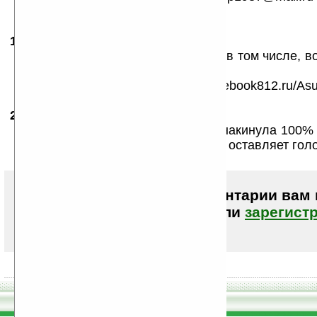
всем кто поможеть мне...
15.01.2008
- Larry
19:28
да они уже продаются и в России, в том числе, во
200-300$ А 16000 РУБ.
НАПРИМЕР ЗДЕСЬ: http://www.notebook812.ru/As
29.02.2008
- bs
12:06
(Tekilla-Boom)точка продажи КЭН накинула 100% 
Скромность украшает человека, но оставляет го
Чтобы писать комментарии вам
авторизоваться (войти)
или
зарегист