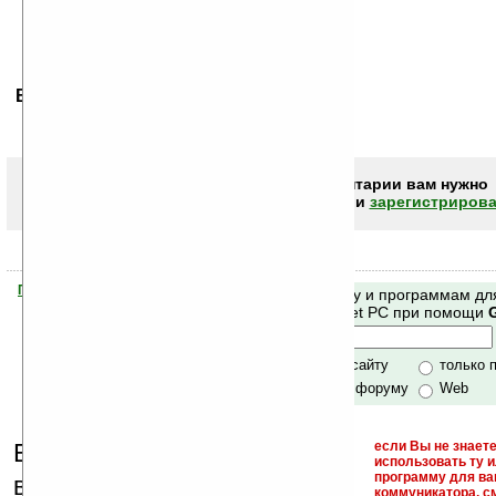
Ваше мнение будет первым.
Чтобы писать комментарии вам нужно
авторизоваться (войти)
или
зарегистрирова
Помогите Ладошкам стать лучше
Поиск по сайту и программам дл
своей поддержкой.
Mobile и Pocket PC при помощи
Хочешь футболку?
только по сайту
только 
по сайту и форуму
Web
Еще раз обращаем
если Вы не знаете
использовать ту 
кейгены,
программу для ва
внимание, что
коммуникатора, с