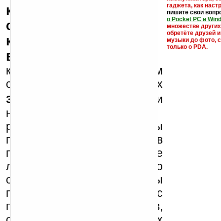
гаджета, как настр
кряки - лекарства,
пишите свои вопр
о Pocket PC и Win
серийные номера,
множестве други
обретёте друзей и
ключи и ссылки на
музыки до фото, с
только о PDA.
варезные сайты
к публикации на нашем
сайте в комментариях
запрещены
, как и
несанкционированная
реклама (спам). Мы
поддерживаем авторов
программ и развитие
легального программного
обеспечения. Также мы
призываем Вас
поддерживать авторов,
особенно создающих