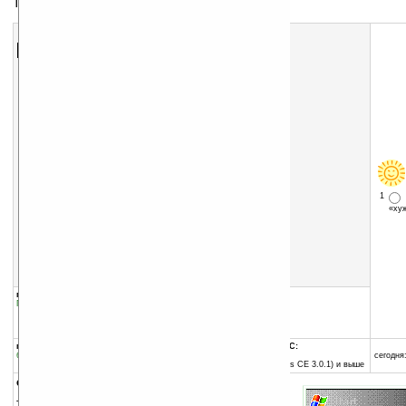
Тема для экрана Today
Скачать программу:
размер:
10 Кб
скачать
программу
1
«х
группы программы:
добавлена:
01.09.2006
Графика
:
Темы для Today
обновлена:
04.09.2006
автор программы:
-= автор не задан =-
программа:
совместима с Pocket PC:
бесплатная
ARM процессор и выше
сегодня:
Pocket PC 2002 (Windows CE 3.0.1) и выше
описание:
Тема для экрана Today.