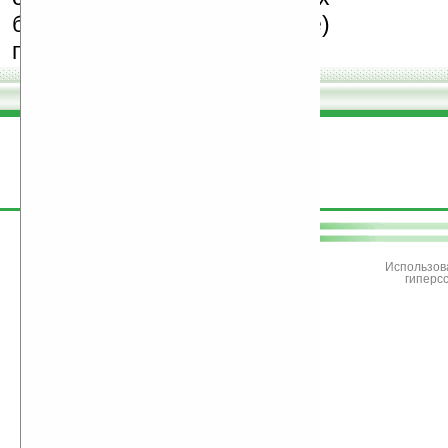
бесплатные (freeware)
программы.
поддержите
Ладошки
Использов
гиперс