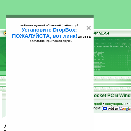
всё-таки лучший облачный файл-стор!
×
Установите DropBox:
ПОЖАЛУЙСТА, вот линк!
До
25 ГБ
бесплатно, приглашая друзей!
Установите
всё-таки лучший облачный файл-стор!
DropBox: ПОЖАЛУЙСТА, вот линк!
До
25
бесплатно, приглашая друзей!
ГБ
Скачать программы для КПК Pocket PC и Wind
к началу раздела
•
за сегодня
•
за 3 дня
•
за 7 дней
•
популярные
•
с
анонсы программ на email
• наш
на Google:
AugeIV