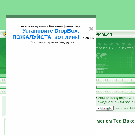
всё-таки лучший облачный файл-стор!
×
Установите DropBox:
ПОЖАЛУЙСТА, вот линк!
До
25 ГБ
бесплатно, приглашая друзей!
Установите
всё-таки лучший облачный файл-стор!
DropBox: ПОЖАЛУЙСТА, вот линк!
До
25
бесплатно, приглашая друзей!
ГБ
к началу раздела новостей
•
лучшие
новости
и
самые
популярные
н
простые
анонсы новостей
на email ежедневно или раз в
наш
на Google:
(
что такое R
Модный HTC Touch под именем Ted Baker
12.11.2007 20:51
просмотров: сегодня 1, всего 8499
автор новости:
VMir