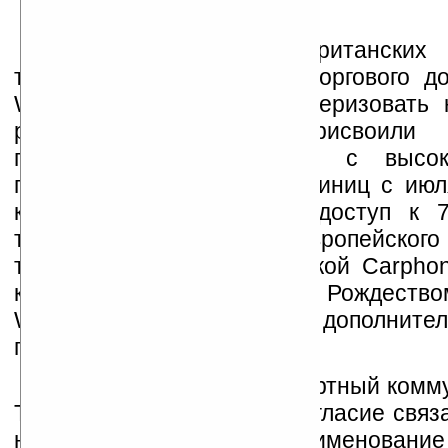
Так что альянс британских 
тайваньской компании и торгового д
Warehouse можно охарактеризовать 
расчету»: дизайнеры присвоили
популярному наладоннику с высо
продаж (около 800 тыс. единиц с июля
компания HTC получила доступ к 7
точкам крупнейшего европейского
торговца мобильной техникой Carpho
как раз перед католическим Рождество
Warehouse приобрела дополните
повысить прибыль.
В остальном это стандартный комм
Touch. Единственное разногласие связа
на сайте не указано наименование