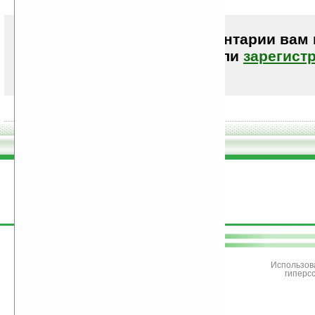
Чтобы писать комментарии вам
авторизоваться (войти)
или
зарегист
поддержите
Ладошки
Использов
гиперс