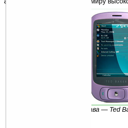
аппарат теперь приобщен к миру высок
Слева — HTC Touch, справа — Ted B