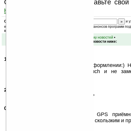
Оцените эту новость и оставьте свой
ниже на странице
.
Скоро
конкурс
с призами! Подпишитесь:
и у
ежедневный или еженедельный дайджест новостей, анонсов программ под 
ваш почтовый ящик.
•
вернуться к списку новостей
•
Обсуждение этой новости ниже:
19.11.2007
-
alexej1987
06:03
Да уж,такой апаратик в новом оформлении:) 
проца... я себе купил НТС тouch и не зам
притормаживанием проца!
23.11.2007
- Ivan Ivan Ivan !!!
15:10
Блин так сколько он без контракта?
05.02.2008
- Бердыш
23:24
Аппаратик стильный, жаль, без GPS приёмн
Carphone поюзал, правда, кажется скользким и пр
пол ;)