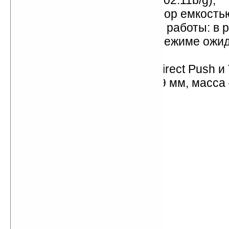
модули Bluetooth, WiFi (802.11b/g);
литий-ионный аккумулятор емкость
поддержка непрерывной работы: в 
разговора — 5 часов, в режиме ожи
часов;
поддержка технологий Direct Push и
размеры — 99,9х58х13,9 мм, масса 