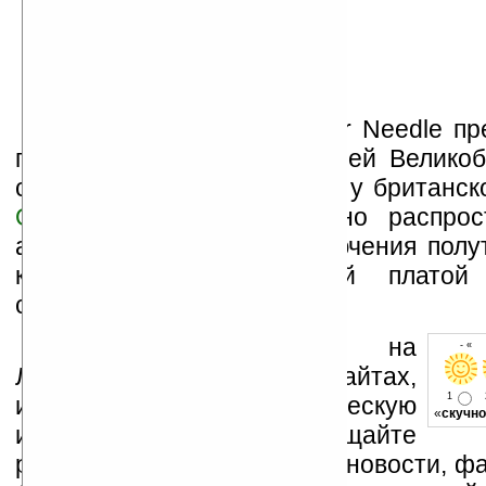
Коммуникатор Ted Baker Needle пр
первую очередь, для жителей Великоб
сейчас его можно получить у британск
Orange
, который бесплатно распрос
аппарат при условии заключения полу
контракта с абонентской плато
стерлингов в месяц.
Устанавливайте линк на
- « 
Ладошки на своих сайтах,
1
изучайте коммерческую
«
скучно
информацию, посещайте
разделы сайта (форум, чат, новости, фа