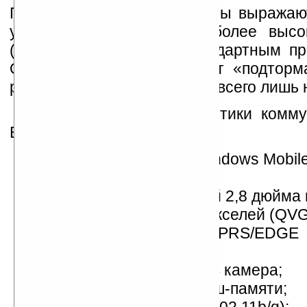
Поэтому некоторые блоггеры выражаю
установку процессора с более высо
(есть жалобы, что со стандартным пр
OMAP850 200 МГц аппарат «подторм
работе с TouchFLO). Но это всего лишь
Технические характеристики комму
Baker Needle:
операционная среда Windows Mobile
Professional;
сенсорный LCD-дисплей 2,8 дюйма 
разрешение 320x240 пикселей (QVG
поддержка сетей GSM/GPRS/EDGE
(900/1800/1900 МГц);
2-мегапиксельная CMOS камера;
64 МБ ОЗУ, 128 МБ флэш-памяти;