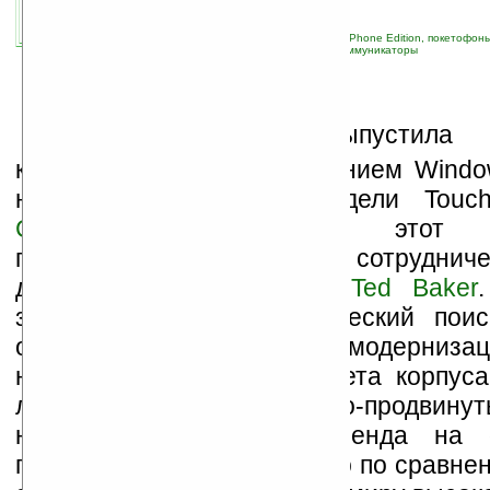
связанные темы:
HTC
;
Orange
;
Pocket PC Phone Edition, покетофон
связь
;
новые устройства
;
смартфоны и коммуникаторы
К
омпания
HTC
выпустила 
коммуникатор под управлением Window
на базе популярной модели Touc
Carphone Warehouse
этот на
представляется как плод сотрудни
дизайнерами одежды из
Ted Baker
заметить, что свой творческий пои
ограничили небольшой модерниза
навигации, изменением цвета корпуса
лиловый и другие «модно-продвину
нанесением названия бренда на 
панель. Но это не так важно по сравнен