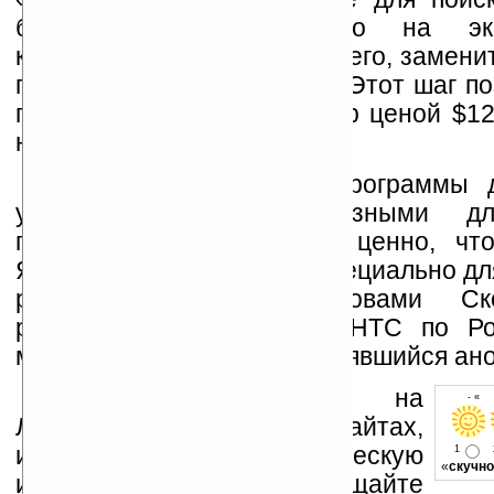
будет размещено прямо на эк
коммуникатора и, скорее всего, замени
поле Windows Live Search. Этот шаг п
приспособить коммуникатор ценой $12
на российском рынке.
«Предустановленные программы 
устройства более полезными дл
пользователей. Особенно ценно, чт
Яндекса предназначены специально дл
рынка», — этими словами Ско
регионального директора HTC по Р
можно резюмировать состоявшийся ано
Устанавливайте линк на
- « 
Ладошки на своих сайтах,
изучайте коммерческую
1
«
скучно
информацию, посещайте