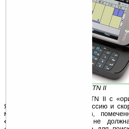
HTC TyTN II
Первая партия HTC TyTN II с «ор
Яндекс» уже прибыла в Россию и скор
магазину. Цена устройств, помече
«Яндекс в телефоне»
, не должна
«просто телефонов». Поле для поис