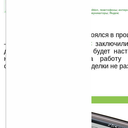
связанные темы:
HTC
;
Pocket PC Phone Edition, покетофоны
;
интер
мобильная связь
;
поиск
;
смартфоны и коммуникаторы
;
Яндекс
И
нтересный
анонс
состоялся в про
— компании
Яндекс
и
HTC
заключили
договор, по которому HTC будет наст
новые коммуникаторы на работу 
системой Яндекс. Условия сделки не р