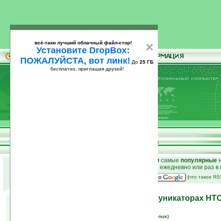
всё-таки лучший облачный файл-стор!
×
Установите DropBox:
ПОЖАЛУЙСТА, вот линк!
До
25 ГБ
бесплатно, приглашая друзей!
Установите
всё-таки лучший облачный файл-стор!
DropBox: ПОЖАЛУЙСТА, вот линк!
До
25
бесплатно, приглашая друзей!
ГБ
к началу раздела новостей
•
лучшие
новости
и
самые
популярные
н
простые
анонсы новостей
на email ежедневно или раз в
наш
на Google:
(
что такое R
Яндекс поселится в коммуникаторах HT
19.11.2007 16:06
просмотров: сегодня 2, всего 3891
автор новости:
Вячеслав Черников (devious)