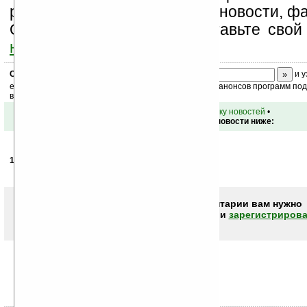
разделы сайта (форум, чат, новости, фа
Оцените эту новость и оставьте свой
ниже на странице
.
Скоро
конкурс
с призами! Подпишитесь:
и у
ежедневный или еженедельный дайджест новостей, анонсов программ под 
ваш почтовый ящик.
•
вернуться к списку новостей
•
Обсуждение этой новости ниже:
14.12.2007
- Миха
15:24
хи-хи.прикол!
Чтобы писать комментарии вам нужно
авторизоваться (войти)
или
зарегистрирова