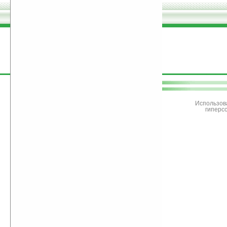
поддержите
Ладошки
Использов
гиперс