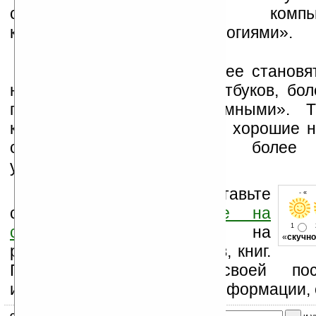
сегменте, комбинируя ком
коммуникационными технологиями».
Коммуникаторы все более становя
на компактные версии ноутбуков, бо
производительными и «умными». Т
компании изготавливающей хорошие но
смысл создавать их более к
ультрамобильные версии.
Оцените новость и оставьте
- « 
свой комментарий
ниже на
1
странице
,
подпишитесь
на
«
скучно
рассылку новостей, файлов, книг.
Поддержите Ладошки своей посе
изучением коммерческой информации, 