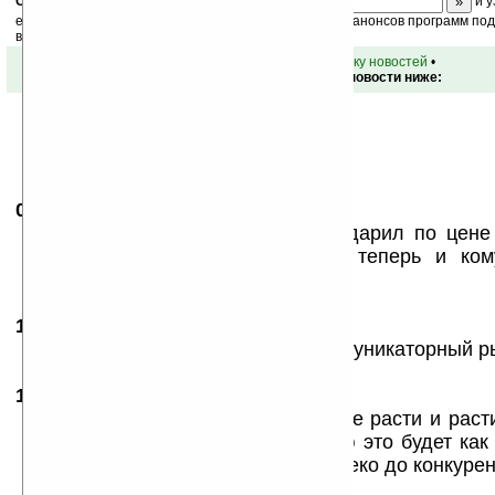
Скоро
конкурс
с призами! Подпишитесь:
и у
ежедневный или еженедельный дайджест новостей, анонсов программ под 
ваш почтовый ящик.
•
вернуться к списку новостей
•
Обсуждение этой новости ниже:
06.03.2008
- Ciklon79
00:53
Ну и прекрасно, айсер первым ударил по цене
городе они самые дешёвые) а теперь и ком
завалят ГУД!!!
11.03.2008
- std
09:16
ога, завалим говном теперь и коммуникаторный ры
11.03.2008
- Stein
12:22
std правельно мыслишь, acer'у ище расти и рас
качества продукции... я так думаю это будет как 
если будет вообще. А пока им далеко до конкуре
и HTC... эт было мое ИМХО =)