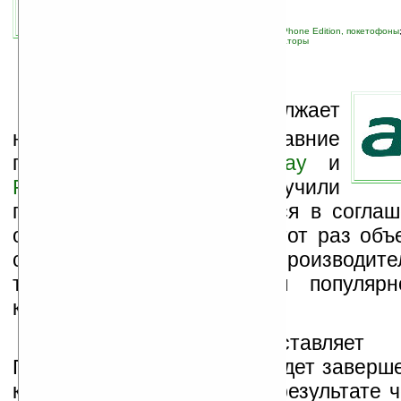
связанные темы:
Acer
;
E-TEN
;
Pocket PC Phone Edition, покетофоны
мобильная связь
;
смартфоны и коммуникаторы
К
омпания
Acer
продолжает
наращивать мощности. Недавние
поглощения фирм
Gateway
и
Packard Bell
получили
продолжение, выразившееся в согла
одном приобретении. На этот раз объ
стала тайваньская фирма-производите
техники
E-Ten
, известная популяр
коммуникаторов
Glofiish
.
Сумма сделки составляет 
Предполагается, что она будет заверш
квартале текущего года, в результате 