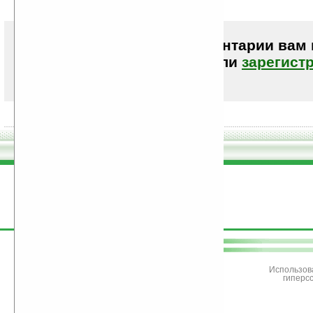
Чтобы писать комментарии вам
авторизоваться (войти)
или
зарегист
поддержите
Ладошки
Использов
гиперс