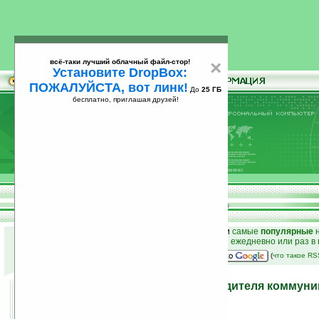
всё-таки лучший облачный файл-стор!
×
Установите DropBox:
ПОЖАЛУЙСТА, вот линк!
До
25 ГБ
бесплатно, приглашая друзей!
Установите
всё-таки лучший облачный файл-стор!
DropBox: ПОЖАЛУЙСТА, вот линк!
До
25
бесплатно, приглашая друзей!
ГБ
к началу раздела новостей
•
лучшие
новости
и
самые
популярные
н
простые
анонсы новостей
на email ежедневно или раз в
наш
на Google:
(
что такое R
Acer приобрела производителя коммуни
05.03.2008 19:19
просмотров: сегодня 1, всего 3690
автор новости:
VMir