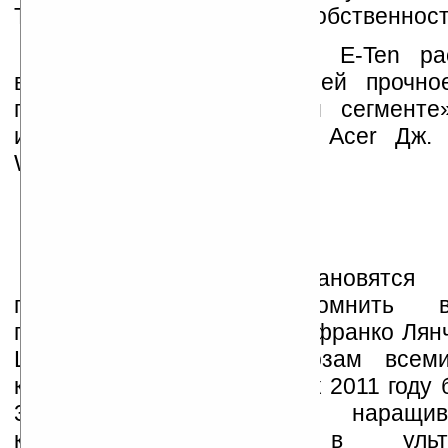
Ten полностью перейдет в собственност
«Приобретение фирмы E-Ten ра
влияния Acer, обеспечив ей прочно
присутствие в мобильном сегменте
исполнительный директор Acer Дж. Т
Wang).
Намерения Acer становятся
понятными, если вспомнить вы
президента компании Джанфранко Лянч
Lanci): «По всем прогнозам всем
коммуникаторов вырастет к 2011 году 
30%. Acer будет наращив
конкурентоспособность в ультр