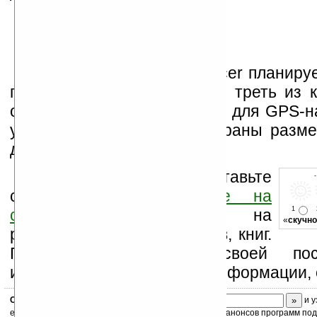
Кроме того, компания Acer планируе
продать 1.5 миллиона КПК, треть из 
оборудованы устройствами для GPS-на
устройства будут иметь экраны разме
дюймов.
Оцените новость и оставьте
свой комментарий
ниже на
1
странице
,
подпишитесь
на
«
скучно
рассылку новостей, файлов, книг.
Поддержите Ладошки своей посе
изучением коммерческой информации, 
Скоро
конкурс
с призами! Подпишитесь:
и у
ежедневный или еженедельный дайджест новостей, анонсов программ под 