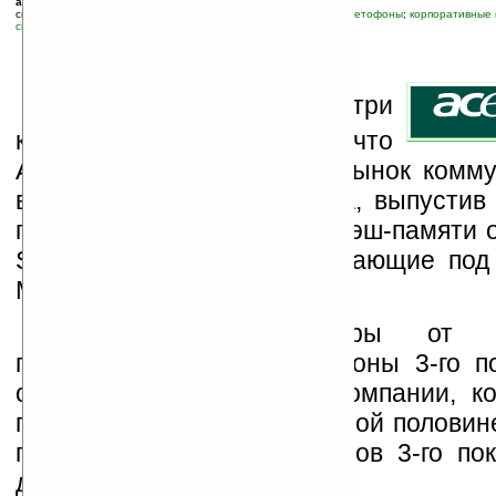
автор новости:
Пётр
связанные темы:
Acer
;
Pocket PC
;
Pocket PC Phone Edition, покетофоны
;
корпоративные 
смартфоны и коммуникаторы
И
з источников внутри
компании стало известно, что
Acer намерена выйти на рынок комму
второй половине 2006 года, выпустив
процессорами и чипами флэш-памяти о
Samsung Electronics, работающие под
Microsoft Windows Mobile.
Первые коммуникаторы от 
представлять собой телефоны 3-го по
отметили представители компании, к
появятся в продаже во второй полови
года, когда рынок телефонов 3-го по
достаточно развит.