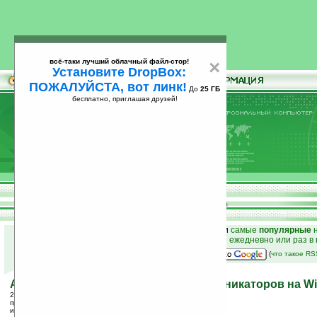
всё-таки лучший облачный файл-стор!
×
Установите DropBox:
ПОЖАЛУЙСТА, вот линк!
До
25 ГБ
бесплатно, приглашая друзей!
Установите
всё-таки лучший облачный файл-стор!
DropBox: ПОЖАЛУЙСТА, вот линк!
До
25
бесплатно, приглашая друзей!
ГБ
к началу раздела новостей
•
лучшие
новости
и
самые
популярные
н
простые
анонсы новостей
на email ежедневно или раз в
наш
на Google:
(
что такое R
Acer планирует начать выпуск коммуникаторов на Wi
27.12.2005 22:48
просмотров: сегодня 1, всего 2493
источник:
www.digitimes.com