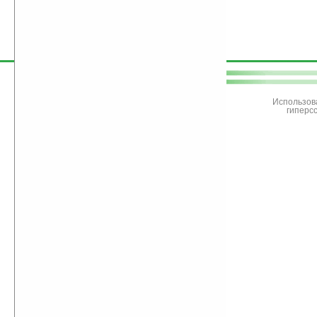
поддержите
Ладошки
Использов
гиперс