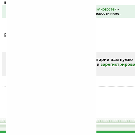
ваш почтовый ящик.
•
вернуться к списку новостей
•
Обсуждение этой новости ниже:
Ваше мнение будет первым.
Чтобы писать комментарии вам нужно
авторизоваться (войти)
или
зарегистрирова