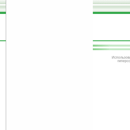
поддержите
Ладошки
Использов
гиперс