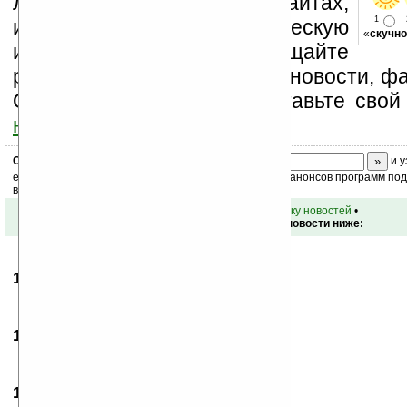
Ладошки на своих сайтах,
1
изучайте коммерческую
«
скучно
информацию, посещайте
разделы сайта (форум, чат, новости, фа
Оцените эту новость и оставьте свой
ниже на странице
.
Скоро
конкурс
с призами! Подпишитесь:
и у
ежедневный или еженедельный дайджест новостей, анонсов программ под 
ваш почтовый ящик.
•
вернуться к списку новостей
•
Обсуждение этой новости ниже:
11.12.2007
- крол
14:47
люблю катят
14.12.2007
- maxspec
22:41
ты крол зоофил
18.12.2007
- Vass
07:41