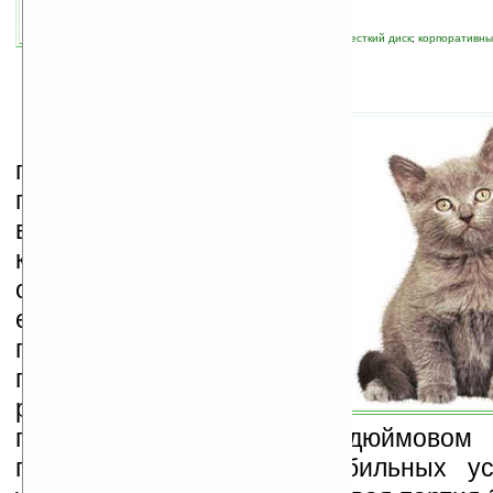
связанные темы:
NAND
;
Samsung
;
SSD
;
жесткий диск
;
корпоративны
информации
В
своем электронном
послании, посвященном
планам участия в
выставке
CES 2008
,
компания
Samsung
объявила о намерении
если не
продемонстрировать, то,
по крайней мере,
рассказать в Лас-Вегасе о
первом в мире 1,3-дюймовом н
предназначенном для мобильных ус