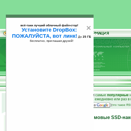
всё-таки лучший облачный файл-стор!
×
Установите DropBox:
ПОЖАЛУЙСТА, вот линк!
До
25 ГБ
бесплатно, приглашая друзей!
Установите
всё-таки лучший облачный файл-стор!
DropBox: ПОЖАЛУЙСТА, вот линк!
До
25
бесплатно, приглашая друзей!
ГБ
к началу раздела новостей
•
лучшие
новости
и
самые
популярные
н
простые
анонсы новостей
на email ежедневно или раз в
наш
на Google:
(
что такое R
Samsung сделает 1,3-дюймовые SSD-на
11.12.2007 08:11
просмотров: сегодня 1, всего 3125
автор новости:
VMir