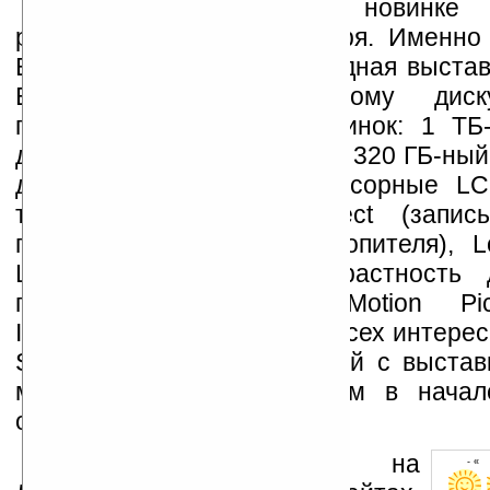
Более подробном о новинке
рассказать в начале января. Именно 
Вегасе пройдет международная выстав
Вдобавок к миниатюрному диск
приготовила еще ряд новинок: 1 ТБ
диски линейки RAID Edition, 320 ГБ-ный
для ноутбуков, новые сенсорные LC
также технологии TruDirect (запи
привлечения жесткого накопителя), L
LED (повышающую контрастность 
показателя 100000:1), Motion Pi
Interpolation и другие. Обо всех интер
Samsung и других компаний с выстав
мы обязательно расскажем в начал
оставайтесь на связи.
Устанавливайте линк на
- « 