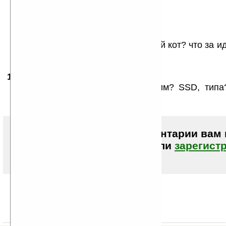
к нам на елку приходил
некропедозоофил
мертвых маленьких зверушек
он с собою приносил...
это котенок? или здоровый толстый кот? что за и
сравнения???
18.12.2007
- Nashev
11:16
и главное — что это рядом с ним? SSD, тип
флешка, а не диски с моторчиком!
Чтобы писать комментарии вам
авторизоваться (войти)
или
зарегист