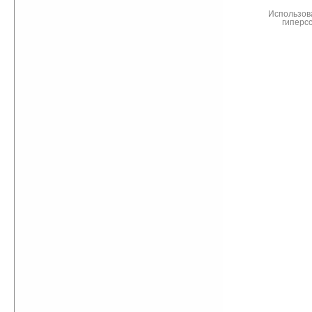
Использов
гиперс