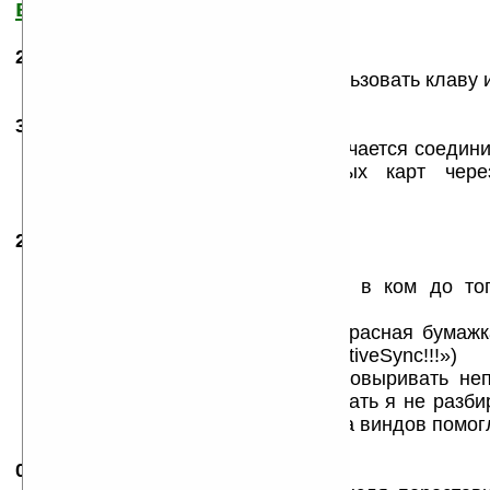
все?
23.12.2004
- Sasha
14:33
Для того, чтобы можно было использовать клаву 
30.05.2005
-
Djekptr
14:33
памагите,у меня тотально не получается соедини
(rover pc3) посредством сетевых карт чер
поможет,отзовитесь.
24.05.2006
- Svas
15:41
то Djekptr
Ты наверное воткнул шнур USB в ком до тог
ActivSync? Поздравляю.
(У меня на шнуре была крупная красная бумаж
ЭТО в комп пока не установишь ActiveSync!!!»)
Теперь тебе придется как-то выковыривать н
драйвера из системы. Как это делать я не разб
времени. Но полная переустановка виндов помогл
07.01.2007
- s_swan
01:18