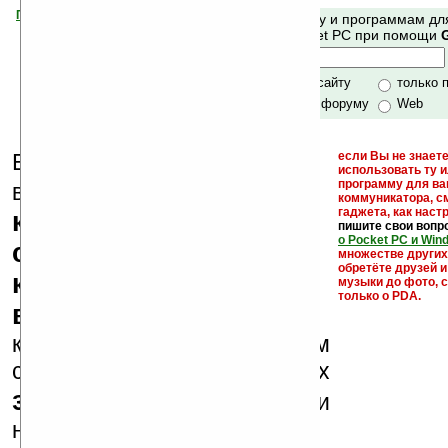
Помогите Ладошкам стать лучше
Поиск по сайту и программам дл
своей поддержкой.
Mobile и Pocket PC при помощи
Хочешь футболку?
только по сайту
только 
по сайту и форуму
Web
Еще раз обращаем
если Вы не знаете
использовать ту 
кейгены,
программу для ва
внимание, что
коммуникатора, с
гаджета, как настр
кряки - лекарства,
пишите свои вопр
о Pocket PC и Win
серийные номера,
множестве други
обретёте друзей и
ключи и ссылки на
музыки до фото, с
только о PDA.
варезные сайты
к публикации на нашем
сайте в комментариях
запрещены
, как и
несанкционированная