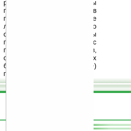
реклама (спам). Мы
поддерживаем авторов
программ и развитие
легального программного
обеспечения. Также мы
призываем Вас
поддерживать авторов,
особенно создающих
бесплатные (freeware)
программы.
поддержите
Ладошки