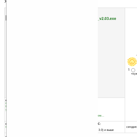
Управление вашим КПК с настольного ПК
Скачать программу:
размер:
712 Кб
скачать
Remote_Display_Control_v2.03.exe
1
«х
группы программы:
добавлена:
03.03.2004
Системные утилиты
:
прочее
обновлена:
16.08.2004
Коммуникации и сети
:
Дистанционное
управление
автор программы:
Microsoft Inc.
www.microsoft.com/window...
support@microsoft.com
программа:
совместима с Pocket PC:
бесплатная
любой процессор
сегодня:
Pocket PC (Windows CE 3.0) и выше
описание: