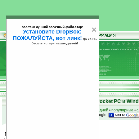
всё-таки лучший облачный файл-стор!
×
Установите DropBox:
ПОЖАЛУЙСТА, вот линк!
До
25 ГБ
бесплатно, приглашая друзей!
Установите
всё-таки лучший облачный файл-стор!
DropBox: ПОЖАЛУЙСТА, вот линк!
До
25
бесплатно, приглашая друзей!
ГБ
Скачать программы для КПК Pocket PC и Wind
к началу раздела
•
за сегодня
•
за 3 дня
•
за 7 дней
•
популярные
•
с
анонсы программ на email
• наш
на Google:
Remote Display Control v2.03