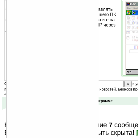
С помощью этой программы вы можете управлять
вашим КПК с настольного ПК. На экране вашего ПК
отображается экран вашего КПК и вы рабоатете на
нем как обычно. Связь происходит по TCP/IP через
ActiveSync.
Скоро
конкурс
с призами! Подпишитесь:
и у
получайте ежедневный или еженедельный дайджест новостей, анонсов пр
акций сайта на ваш почтовый ящик.
Отзывы о программе
Вам показаны только последние
7
сообщен
Важная информация может быть скрыта!