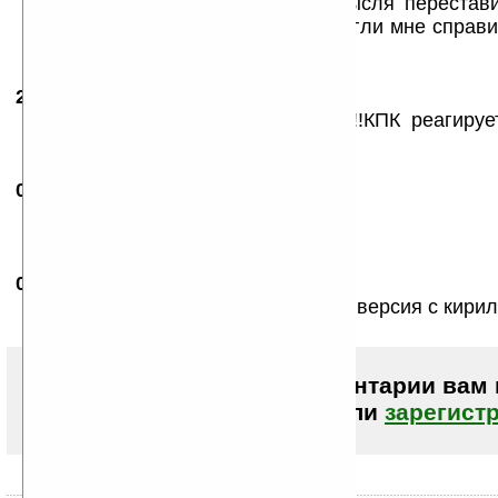
2Svas: У меня тоже возникала мысля перестави
ещё 15 минут головной боли помогли мне справи
и установить соединение ;)
20.03.2007
- BENDER
09:46
Прога прикольная, но тормазная!!!КПК реагируе
экране ПК сек через 2
08.05.2007
- Mix Lee
21:59
BENDER
refresh сделай поменьше
09.07.2007
- FoxMalder
15:29
А как с русским? Помнитца первая версия с кири
Чтобы писать комментарии вам
авторизоваться (войти)
или
зарегист