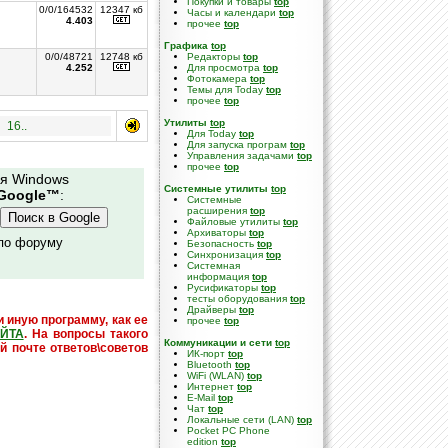
Покупки и товары
top
0/0/164532
12347 кб
Часы и календари
top
4.403
прочее
top
Графика
top
0/0/48721
12748 кб
Редакторы
top
4.252
Для просмотра
top
Фотокамера
top
Темы для Today
top
прочее
top
Утилиты
top
16..
Для Today
top
Для запуска програм
top
Управления задачами
top
прочее
top
ля Windows
Системные утилиты
top
Google™
:
Cистемные
расширения
top
Файловые утилиты
top
Архиваторы
top
 по форуму
Безопасность
top
Синхронизация
top
Системная
информация
top
Русификаторы
top
тесты оборудования
top
Драйверы
top
и иную программу, как ее
прочее
top
ЙТА
. На вопросы такого
Коммуникации и сети
top
й почте ответов\советов
ИК-порт
top
Bluetooth
top
WiFi (WLAN)
top
Интернет
top
E-Mail
top
Чат
top
Локальные сети (LAN)
top
Pocket PC Phone
edition
top