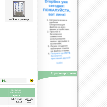
вот линк!
по 5 на страницу
Автоматическая и
удобная
синхронизация
файлов на всех
ваших устройствах;
Простое и
безопасное
совместное
использование
папок с друзьями и
коллегами;
Легкое создание
публичных ссылок
на файлы и папки;
25 ГБ
Получите до
бесплатно,
приглашая друзей!
11234
Группы программ
16..
загрузок
сег/вч/все
оценка
0/0/11949
477 кб
3.613