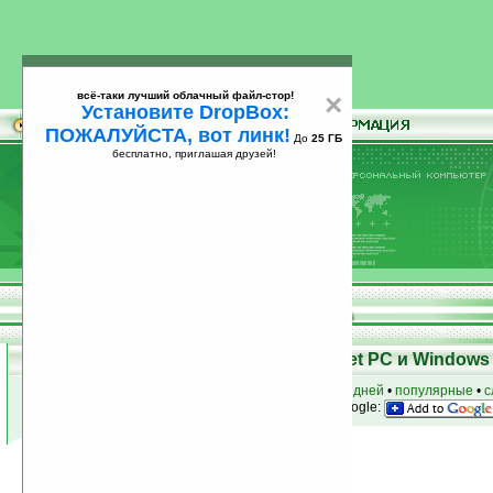
всё-таки лучший облачный файл-стор!
×
Установите DropBox:
ПОЖАЛУЙСТА, вот линк!
До
25 ГБ
бесплатно, приглашая друзей!
Установите
всё-таки лучший облачный файл-стор!
DropBox: ПОЖАЛУЙСТА, вот линк!
До
25
бесплатно, приглашая друзей!
ГБ
Программы для КПК Pocket PC и Windows 
к началу раздела
•
за сегодня
•
за 3 дня
•
за 7 дней
•
популярные
•
с
анонсы программ на email
• наш
на Google:
Условия поиска:
Найдено
Автор программ: Microsoft Inc.
29