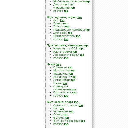
Мобильные телефоны
top
Дистанционное
управление
top
прочее
top
Звук, музыка, медиа
top
mp3
top
Видео
top
Плееры
top
Редакторы и треккеры
top
Диктофон
top
Сигнализаторы
top
прочее
top
Путешествия, навигация
top
Навигация и GPS
top
Картография
top
Аэропорт и вокзал
top
прочее
top
Наука
top
Обучение
top
Математика
top
Медицина
top
Инжиниринг
top
Астрономия
top
Языки
top
Словари и
переводчики
top
Справочники
top
прочее
top
Быт, семья, спорт
top
Авто- мото- вело-
top
Быт
top
Кулинария
top
Семья
top
Футбол
top
Фитнес и здоровье
top
прочее
top