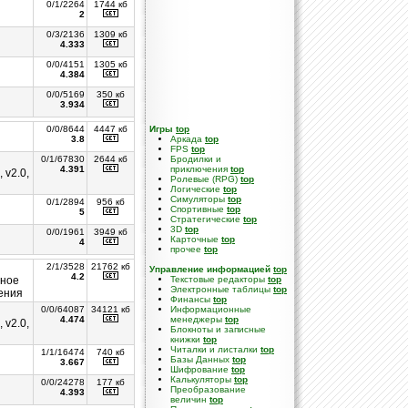
0/1/2264
1744 кб
2
0/3/2136
1309 кб
4.333
0/0/4151
1305 кб
4.384
0/0/5169
350 кб
3.934
0/0/8644
4447 кб
Игры
top
3.8
Аркада
top
FPS
top
0/1/67830
2644 кб
Бродилки и
4.391
приключения
top
 v2.0,
Ролевые (RPG)
top
Логические
top
Симуляторы
top
0/1/2894
956 кб
Спортивные
top
5
Стратегические
top
3D
top
0/0/1961
3949 кб
Карточные
top
4
прочее
top
2/1/3528
21762 кб
Управление информацией
top
4.2
сное
Текстовые редакторы
top
Электронные таблицы
top
ения
Финансы
top
0/0/64087
34121 кб
Информационные
4.474
менеджеры
top
 v2.0,
Блокноты и записные
книжки
top
Читалки и листалки
top
1/1/16474
740 кб
Базы Данных
top
3.667
Шифрование
top
Калькуляторы
top
0/0/24278
177 кб
Преобразование
4.393
величин
top