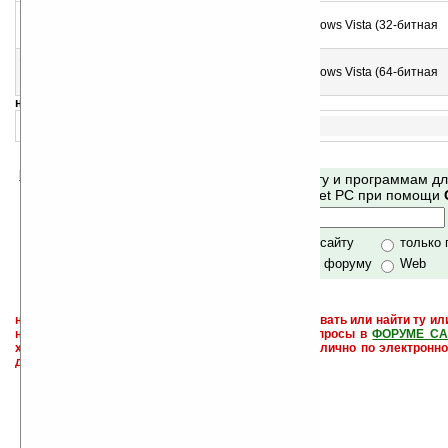
14
Windows Mobile Device Center v6.1 (32-bit)
Синхронизация устройств Windows Mobile с Windows Vista (32-битная
версия)
15
Windows Mobile Device Center v6.1 (64-bit)
Синхронизация устройств Windows Mobile с Windows Vista (64-битная
версия)
навигация:
1..
Помогите Ладошкам стать лучше
Поиск по сайту и программам д
своей поддержкой.
Mobile и Pocket PC при помощи
Хочешь футболку?
только по сайту
только
по сайту и форуму
Web
не забывайте, что если Вы не знаете как использовать или найти ту ил
настроить и с ней разобраться - пишите свои вопросы в
ФОРУМЕ СА
характера менеджеры разделов или автор сайта лично по электронно
давать всем не успевают физически.