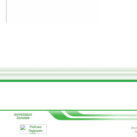
поддержите
Ладошки
Исп
г