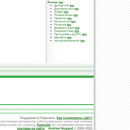
Разное
top
Для детей
top
Для взрослых
top
Хобби
top
Развлечения
top
Приколы
top
Генеалогия
top
Религия
top
Документация
top
Разработчику
top
Программы для PC
top
Шрифты
top
несортированное
top
Поддержите Ладошки
:
Как поддержать сайт?
ользование материалов сайта разрешено только при наличии
иперссылки на страницу
Ладошек
без блокировки индексации
реклама на сайте
Andrew Nugged
© 2000-2015