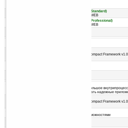
2
SQL Server Compact v3.5 (CAB)
СУБД, необходима для некоторых программ
3
Microsoft My Phone v1.5.2410 (Windows Mobile 6 Standard)
Сервис Microsoft для синхронизации устройств с WEB
4
Microsoft My Phone v1.5.2410 (Windows Mobile 6 Professional)
Сервис Microsoft для синхронизации устройств с WEB
5
Windows Marketplace for Mobile
Marketplace, платформа, каталог программ
6
Microsoft Reader v2.4.2
Программа для чтения e-Book
7
.NET Compact Framework v3.5 (CAB)
Пакет библиотек для работы приложений .NET Compact Framework v1.0,
v3.5
8
Microsoft Portrait v3.1.002 (beta) WM5
Видеосвязь на Вашем устройстве
9
Microsoft Portrait 2.3
Видеосвязь на Вашем устройстве
10
SQL Server Compact 3.5 for Windows Mobile
SQL Server Compact 3.5 представляет собой небольшое внутрипроцес
ядро СУБД, позволяющее разработчикам создавать надежные прилож
11
.NET Compact Framework v3.5
Пакет библиотек для работы приложений .NET Compact Framework v1.0,
v3.5
12
WM6 Remote Desktop v1.0
Терминальный RDP-клиент с расширенными возможностями
13
Microsoft Virtual Machine Network Driver v1.0
Драйвер для создания сети с виртуальным ПК