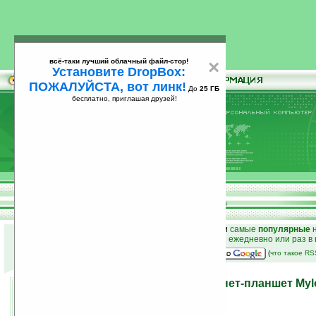
всё-таки лучший облачный файл-стор!
×
Установите DropBox:
ПОЖАЛУЙСТА, вот линк!
До
25 ГБ
бесплатно, приглашая друзей!
Установите
всё-таки лучший облачный файл-стор!
DropBox: ПОЖАЛУЙСТА, вот линк!
До
25
бесплатно, приглашая друзей!
ГБ
к началу раздела новостей
•
лучшие
новости
и
самые
популярные
н
простые
анонсы новостей
на email ежедневно или раз в
наш
на Google:
(
что такое R
Sony представила интернет-планшет Myl
11.01.2008 13:09
просмотров: сегодня 1, всего 4234
автор новости:
VMir