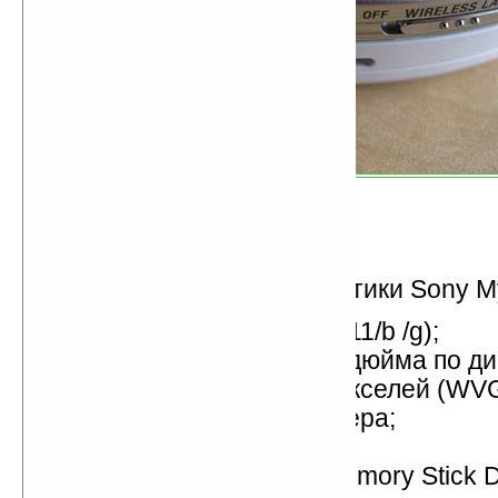
Технические характеристики Sony M
работа в сети WiFi (802.11/b /g);
сенсорный дисплей 3,5 дюйма по ди
разрешение 800х480 пикселей (WV
1,3-мегапиксельная камера;
1 ГБ встроенной памяти;
слот для карт памяти Memory Stick