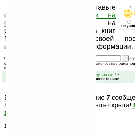
Оцените новость и оставьте
- « 
свой комментарий
ниже на
странице
,
подпишитесь
на
1
«
скучно
рассылку новостей, файлов, книг.
Поддержите Ладошки своей посе
изучением коммерческой информации, 
Скоро
конкурс
с призами! Подпишитесь:
и у
ежедневный или еженедельный дайджест новостей, анонсов программ под 
ваш почтовый ящик.
•
вернуться к списку новостей
•
Обсуждение этой новости ниже:
Вам показаны только последние
7
сообщен
Важная информация может быть скрыта!
все?
11.01.2008
- op
23:19
шо опять мемористик?