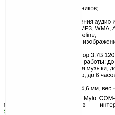
порт miniUSB;
3,5 мм разъем для наушников;
встроенный микрофон;
поддержка воспроизведения аудио 
видеофайлов формата MP3, WMA, 
MPEG4 SP/ASP, AVC Baseline;
возможность просмотра изображен
JPEG, PNG, BMP;
литий-ионный аккумулятор 3,7В 120
поддержка непрерывной работы: до 
режиме воспроизведения музыки, до
режиме просмотра видео, до 6 часо
разговора через Skype;
размеры – 130,8х20,7х64,6 мм, вес 
Интернет-планшет Sony Mylo COM-
можно приобрести в интерне
SonyStyle.com
по цене $300.