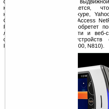
факторе слайдер с выдвижно
клавиатурой. Предполагается, чт
наличию клиентов AIM, Skype, Yahoo
Google Talk, веб-браузера Access Net
Flash Lite 3 Mylo COM-2 обретет по
любителей общения в Сети и веб-с
считается конкурентом устройств 
Internet Tablet (Nokia 770, N800, N810).