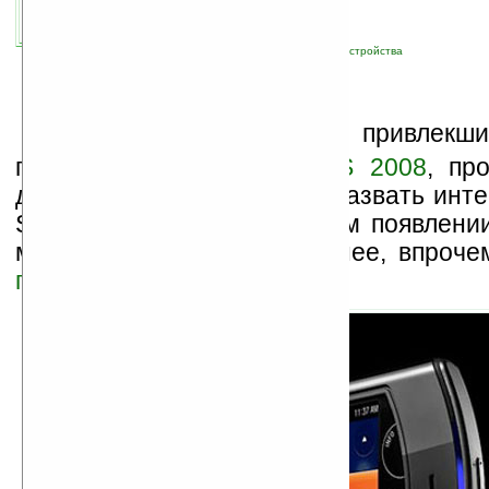
связанные темы:
Mylo
;
Sony
;
WiFi
;
новые устройства
О
дной из новинок, привлекш
посетителей выставки
CES 2008
, пр
днях в Лас-Вегасе, можно назвать инт
Sony Mylo COM-2. О скором появлени
мы уже
рассказывали
раннее, впрочем
предшественнике
.