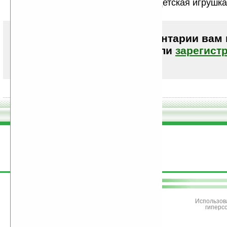
закрытая,выглядит как китайская детская игрушка
Чтобы писать комментарии вам
авторизоваться (войти)
или
зарегист
поддержите
Ладошки
Использов
гиперс