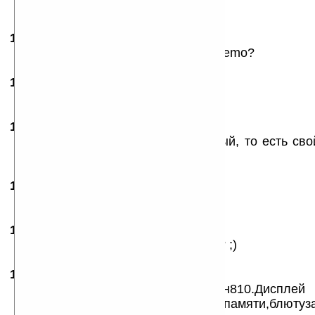
у ёё
12.01.2008
-
Tverskoy
10:50
А че за линукс там стоит? Тоже Maemo?
12.01.2008
- devious
17:22
2 Tverskoy: свой какой-то
12.01.2008
- devious
23:37
При том линукс там стоит закрытый, то есть св
ставить нельзя.
14.01.2008
- афпу
02:25
дизайн бомба
14.01.2008
- Mike
22:33
А вот нехватает ему GSM, правда? ;)
17.01.2008
- xoym
14:19
мде,никудышный конкурент н810.Дисплей
встроенной меньше,убогие карты памяти,блютуза