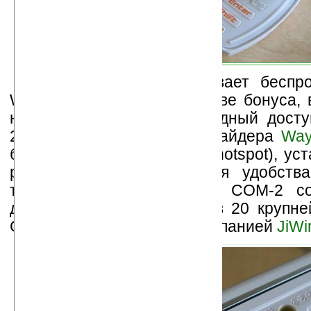
Mylo COM-2 поддерживает беспр
WiFi (802.11/b /g). В качестве бонуса
наладонник получит свободный досту
2010 года к WiFi-сети провайдера
Way
более 9 тысяч хотспотов (hotspot), ус
ресторанах McDonald. Для удобств
точек доступа WiFi, Mylo COM-2 с
данных их расположения в 20 крупне
США, предоставленную компанией
JiWi