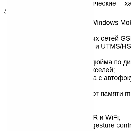
Предполагаемые технические ха
Samsung i900:
операционная система Windows Mobi
Professional;
поддержка 4-диапазонных сетей G
(850/900/1800/1900 МГц) и UTMS/HS
Мбит/с);
сенсорный дисплей 3,5 дюйма по ди
разрешение 240х400 пикселей;
5-мегапиксельная камера с автофок
встроенная память 8 ГБ;
слот расширения для карт памяти m
модуль GPS;
FM-радио;
модули Bluetooth 2.0+EDR и WiFi;
поддержка технологии «gesture contr