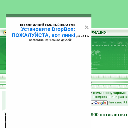
всё-таки лучший облачный файл-стор!
×
Установите DropBox:
ПОЖАЛУЙСТА, вот линк!
До
25 ГБ
бесплатно, приглашая друзей!
Установите
всё-таки лучший облачный файл-стор!
DropBox: ПОЖАЛУЙСТА, вот линк!
До
25
бесплатно, приглашая друзей!
ГБ
к началу раздела новостей
•
лучшие
новости
и
самые
популярные
н
простые
анонсы новостей
на email ежедневно или раз в
наш
на Google:
(
что такое R
Коммуникатор Samsung i900 потягается с
18.01.2008 22:09
просмотров: сегодня 1, всего 13724
автор новости:
VMir