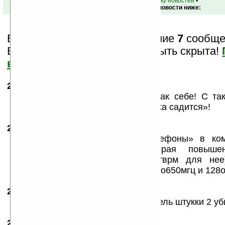
•
вернуться к списку новостей
•
Обсуждение этой новости ниже:
Вам показаны только последние
7
сообщен
Важная информация может быть скрыта!
все?
22.01.2008
-
natali
14:10
А аккумулятор то по мощности так себе! С та
будет головная боль «опять зарядка садится»!
22.01.2008
- SpecialiZED!
21:45
Самсунг, обычно в «умные телефоны» в ком
батареи!! одна обычная, вторая повыше
портативным зарядным устройстврм для нее
процуссор там будет арм11 — около650мгц и 128о
27.01.2008
- я
23:05
и стоить буде этот айфонозаменитель штукки 2 у
28.01.2008
-
SpecialiZED!
23:00