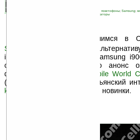
связанные темы:
Pocket PC Phone Edition, покетофоны
;
Samsung
;
м
устройства
;
слухи
;
смартфоны и коммуникаторы
Е
сли верить появившимся в С
Samsung
готовит свою альтернатив
iPhone — коммуникатор Samsung i9
сенсорным дисплеем. Его анонс о
февральской выставке
Mobile World 
(3GSM) в Барселоне. Итальянский инт
kataweb.it
опубликовал фото новинки.