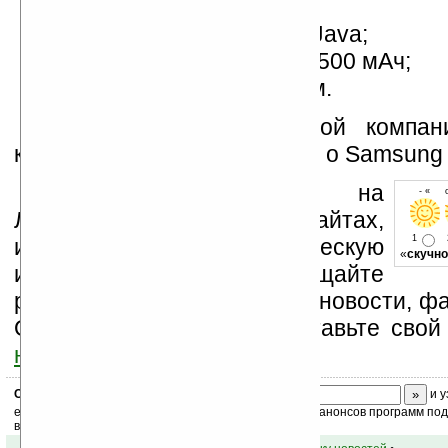
(управление жестами);
поддержка приложений Java;
аккумулятор емкостью 1500 мАч;
размеры 112x56x12,5 мм.
Представители корейской компа
комментируют информацию о Samsung 
Устанавливайте линк на
- « о
Ладошки на своих сайтах,
1
изучайте коммерческую
«
скучно
информацию, посещайте
разделы сайта (форум, чат, новости, фа
Оцените эту новость и оставьте свой
ниже на странице
.
Скоро
конкурс
с призами! Подпишитесь:
и у
ежедневный или еженедельный дайджест новостей, анонсов программ под 
ваш почтовый ящик.