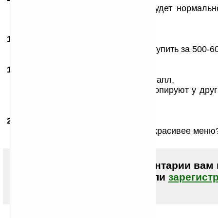
Самсунг — это не нокиа! цена будет нормальн
зеленых
11.02.2008
- zeppelin
09:45
В Америкосии может можно будет купить за 500-60
19.02.2008
- Cаша
14:50
Iphone всеравно лучше потому что апл,
А корейци и япошки вегда и все копируют у друг
экономики..
24.02.2008
- SpecialiZED!
19:57
Cаша, чем же твой Iphone лучше? красивее меню
Чтобы писать комментарии вам
авторизоваться (войти)
или
зарегист