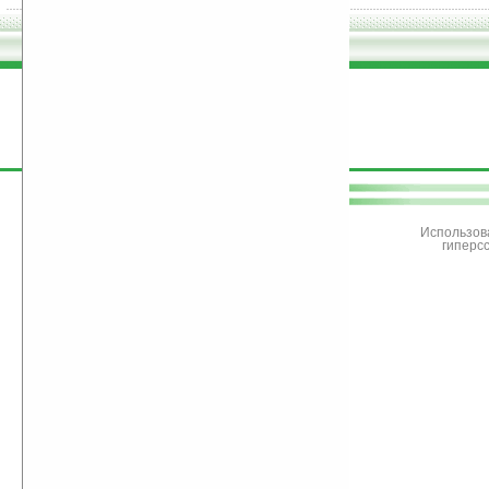
поддержите
Ладошки
Использов
гиперс