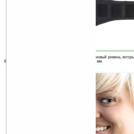
Устройство помещается в эластичный неопреновый ремень, которы
Вес новинки составляет 180 грамм, размер — 102×58 мм.