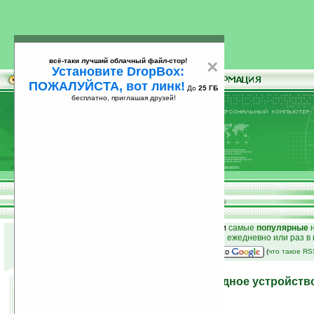
всё-таки лучший облачный файл-стор!
×
Установите DropBox:
ПОЖАЛУЙСТА, вот линк!
До
25 ГБ
бесплатно, приглашая друзей!
Установите
всё-таки лучший облачный файл-стор!
DropBox: ПОЖАЛУЙСТА, вот линк!
До
25
бесплатно, приглашая друзей!
ГБ
к началу раздела новостей
•
лучшие
новости
и
самые
популярные
н
простые
анонсы новостей
на email ежедневно или раз в
наш
на Google:
(
что такое R
Orange разработала зарядное устройств
танцевать
26.06.2008 15:21
просмотров: сегодня 1, всего 2031