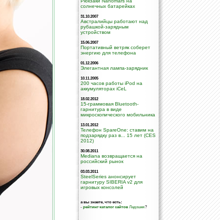
Рюкзаки Nanomars на
солнечных батарейках
31.10.2007
Австралийцы работают над
рубашкой-зарядным
устройством
15.06.2007
Портативный ветряк соберет
энергию для телефона
01.12.2006
Элегантная лампа-зарядник
10.11.2005
200 часов работы iPod на
аккумуляторах iCeL
18.02.2012
15-граммовая Bluetooth-
гарнитура в виде
микроскопического мобильника
13.01.2012
Телефон SpareOne: ставим на
подзарядку раз в... 15 лет (CES
2012)
30.08.2011
Mediana возвращается на
российский рынок
03.03.2011
SteelSeries анонсирует
гарнитуру SIBERIA v2 для
игровых консолей
а вы знаете, что есть:
-
рейтинг-каталог сайтов
Ладошек
?