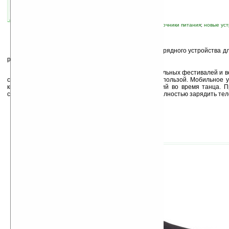
автор новости:
GreenZ
связанные темы:
Orange
;
аксессуары
;
источники питания
;
новые уст
К
омпания Orange анонсировала прототип зарядного устройства д
работающего на кинетической энергии.
Новинка разработана для любителей танцевальных фестивалей и в
смогут проводить время не только приятно, но и с пользой. Мобильное 
кинетической энергии, вырабатываемой от движений во время танца. П
сообщает как долго нужно будет танцевать, чтобы полностью зарядить те