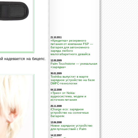
21.10.2011
«Кредитка» резервного
питания от компании FSP —
батарея для автономного
заряда любого
малогабаритного девайса
й надевается на бицепс.
12.05.2009
Palm Touchstone — уникальная
«зарядка»
30.01.2009
Toshiba выпустит в марте
зарядное устройство на базе
DMFC-технологии
04.12.2008
«Трио» от Nokia:
аудиосистема, модем и
источник питания
25.11.2008
iCharge eco: зарядное
устройство на солнечных
батареях
13.06.2008
Новое зарядное устройство
для путешествий с Palm
14.12.2007