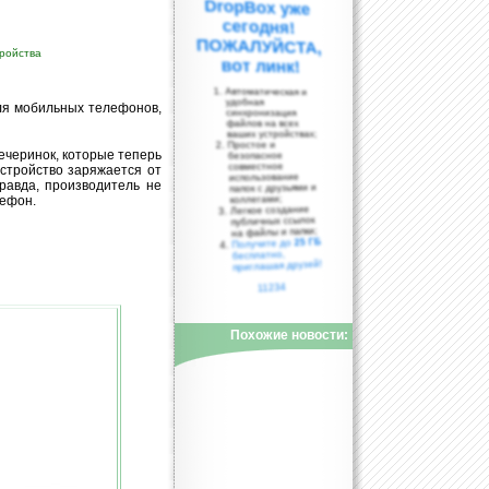
ройства
вот линк!
Автоматическая и
удобная
ля мобильных телефонов,
синхронизация
файлов на всех
ваших устройствах;
Простое и
ечеринок, которые теперь
безопасное
совместное
устройство заряжается от
использование
равда, производитель не
папок с друзьями и
коллегами;
лефон.
Легкое создание
публичных ссылок
на файлы и папки;
25 ГБ
Получите до
бесплатно,
приглашая друзей!
11234
Похожие новости: