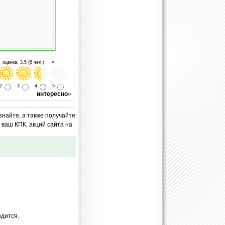
оценка: 3.5 (6 чел.) » +
2
3
4
5
интересно
»
знайте, а также получайте
ваш КПК, акций сайта на
одится.