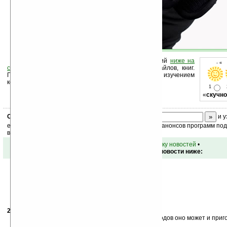
Оцените новость и оставьте свой комментарий
ниже на
- « 
странице
,
подпишитесь
на рассылку новостей, файлов, книг.
Поддержите Ладошки своей посещаемостью, изучением
коммерческой информации, ссылками.
1
«
скучно
Скоро
конкурс
с призами! Подпишитесь:
и у
ежедневный или еженедельный дайджест новостей, анонсов программ под 
ваш почтовый ящик.
•
вернуться к списку новостей
•
Обсуждение этой новости ниже:
26.06.2008
- joinqwerty
16:02
)))) А ведь найдутся те кто это купят)) Хотя для походов оно может и приг