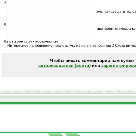
27.06.2008
- GreenZ
14:23
Это как же надо будет двигаться в походе :)))
Купят любители фестивалей типа «Казантип»: ночь танцуешь и голо
зарядить.
01.07.2008
- jurt
09:49
)))) А ведь спрос будет..... Вспоминая выражение лица моей знакомой 
от динамы
02.07.2008
- vova0-fighter
17:29
Интересное направление, такую штуку на ногу и велосипед :) Скока интер
Чтобы писать комментарии вам нужно
авторизоваться (войти)
или
зарегистрирова