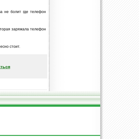
ва не болит где телефон
которая заряжала телефон
есно стоит.
ться