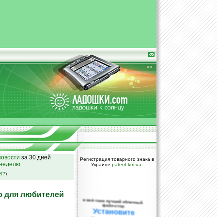
овости
за 30 дней
Регистрация товарного знака в
 неделю
Украине
patent.km.ua
.
SS?
)
о для любителей
и всё-таки лучший облачный
файл-стор:
Установите
DropBox уже
сегодня!
ПОЖАЛУЙСТА,