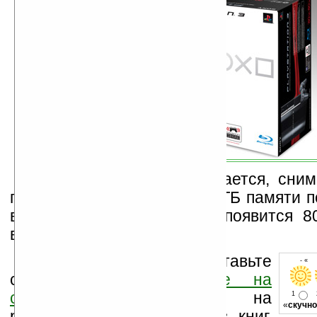
Однако, пока не сообщается, сним
производства версию с 40 ГБ памяти по
в сентябре на прилавках появится 80
вариант консоли.
Оцените новость и оставьте
- « 
свой комментарий
ниже на
странице
,
подпишитесь
на
1
«
скучно
рассылку новостей, файлов, книг.