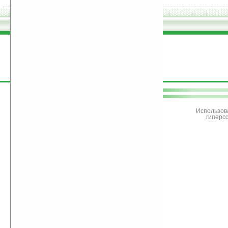
поддержите
Ладошки
Использов
гиперс