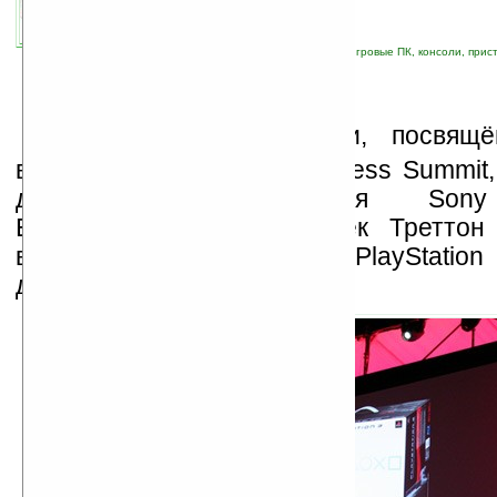
связанные темы:
PlayStation
;
PS3
;
Sony
;
игровые ПК, консоли, прис
Н
а пресс-конференции, посвящ
выставки E3 Media & Business Summit
директор подразделения Son
Entertainment America Джек Треттон
выход в продажу версии PlayStation
диском на 80 ГБ.