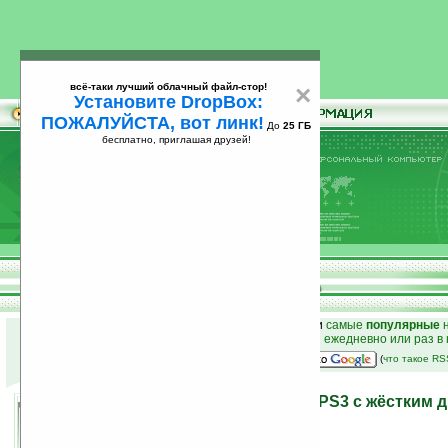
всё-таки лучший облачный файл-стор!
×
Установите DropBox:
ПОЖАЛУЙСТА, вот линк!
До
25 ГБ
бесплатно, приглашая друзей!
Установите
всё-таки лучший облачный файл-стор!
DropBox: ПОЖАЛУЙСТА, вот линк!
До
25
бесплатно, приглашая друзей!
ГБ
к началу раздела новостей
•
лучшие
новости
и
самые
популярные
н
простые
анонсы новостей
на email ежедневно или раз в
наш
на Google:
(
что такое R
В сентябре выйдет Sony PS3 с жёстким д
17.07.2008 15:53
просмотров: сегодня 1, всего 2595
автор новости:
Ira_Korn