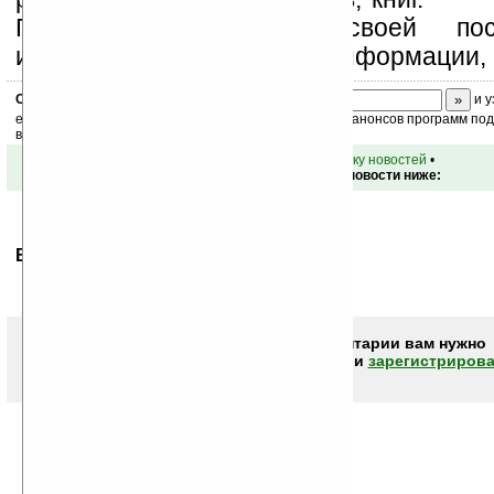
Поддержите Ладошки своей посе
изучением коммерческой информации, 
Скоро
конкурс
с призами! Подпишитесь:
и у
ежедневный или еженедельный дайджест новостей, анонсов программ под 
ваш почтовый ящик.
•
вернуться к списку новостей
•
Обсуждение этой новости ниже:
Ваше мнение будет первым.
Чтобы писать комментарии вам нужно
авторизоваться (войти)
или
зарегистрирова