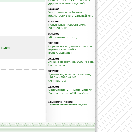
другие топовые изделия?..
26.03.2009
Vuzix решила добавить
реальности в виртуальный мир
01.03.2009
Популярные новости зимы
2008-2009 гг.
26.01.2009
«Карнавал» от Sony
10.01.2009
Определены лучшие игры для
ться
игровых консолей в
Великобритании
29.12.2008
Лучшие новости за 2008 год на
Ladoshki.com
23.12.2008
Лучшие видеоигры за период с
1990 по 2008 (6 МБ
скриншотов)
22.10.2008
Soul Calibur IV — Darth Vader и
Yoda встретятся 23 октября
а вы знаете, что есть:
-
рейтинг-каталог сайтов
Ладошек
?