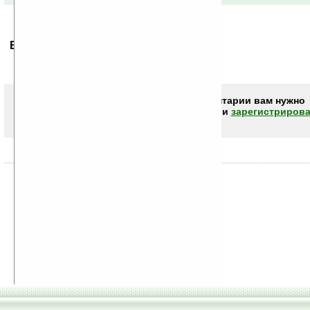
Ваше мнение будет первым.
Чтобы писать комментарии вам нужно
авторизоваться (войти)
или
зарегистрирова