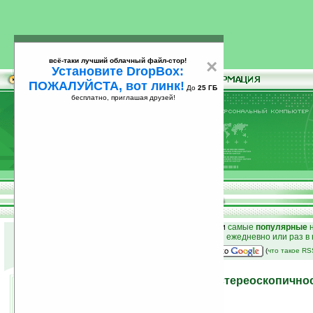
всё-таки лучший облачный файл-стор!
×
Установите DropBox:
ПОЖАЛУЙСТА, вот линк!
До
25 ГБ
бесплатно, приглашая друзей!
Установите
всё-таки лучший облачный файл-стор!
DropBox: ПОЖАЛУЙСТА, вот линк!
До
25
бесплатно, приглашая друзей!
ГБ
к началу раздела новостей
•
лучшие
новости
и
самые
популярные
н
простые
анонсы новостей
на email ежедневно или раз в
наш
на Google:
(
что такое R
ЗD-реальность от Sony: стереоскопично
24.12.2008 14:30
просмотров: сегодня 1, всего 6841
автор новости:
Андерсон Мария