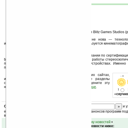
Помогать развивать идею Sony будет компания Blitz Games Studios (
Нужно отметить, что идея сама по себе не нова — техноло
изображения родилась очень давно и активно используется кинематограф
Нил Шнайдер (Neil Schneider), президент компании по сертификаци
be Seen, написал, что для внедрения и полноценной работы стереоскопич
потребуется всего лишь обновить BIOS в своих устройствах. Именно
продукцию Sony уникальной в своем роде.
Устанавливайте линк на Ладошки на своих сайтах,
- « о
изучайте коммерческую информацию, посещайте разделы
сайта (форум, чат, новости, файлы, прочие). Оцените эту
новость и оставьте свой комментарий
ниже на странице
.
1
«
скучно
Скоро
конкурс
с призами! Подпишитесь:
и у
ежедневный или еженедельный дайджест новостей, анонсов программ под 
ваш почтовый ящик.
•
вернуться к списку новостей
•
Обсуждение этой новости ниже: