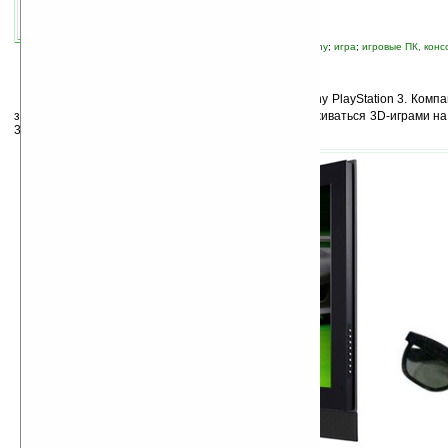
связанные темы:
3D
;
PlayStation
;
PS3
;
Sony
;
игра
;
игровые ПК, конс
2
009 год будет знаковым для поклонников Sony PlayStation 3. Комп
за внедрение технологии 3D, которая будет поддерживаться 3D-играми на S
3D-видео Blu-Ray.