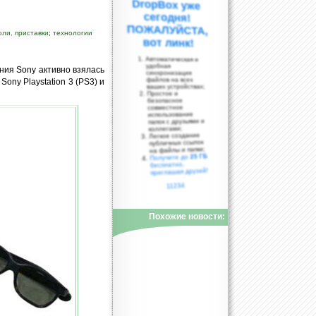
оли, приставки
;
технологии
вот линк!
Автоматическая и
удобная
ания Sony активно взялась
синхронизация
файлов на всех
ony Playstation 3 (PS3) и
ваших устройствах;
Простое и
безопасное
совместное
использование
папок с друзьями и
коллегами;
Легкое создание
публичных ссылок
на файлы и папки;
25 ГБ
Получите до
бесплатно,
приглашая друзей!
11234
Похожие новости: