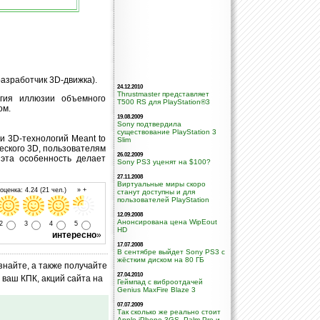
разработчик 3D-движка).
24.12.2010
Thrustmaster представляет
гия иллюзии объемного
T500 RS для PlayStation®3
ом.
19.08.2009
Sony подтвердила
существование PlayStation 3
и 3D-технологий Meant to
Slim
еского 3D, пользователям
26.02.2009
 эта особенность делает
Sony PS3 уценят на $100?
27.11.2008
Виртуальные миры скоро
ценка: 4.24 (21 чел.) » +
станут доступны и для
пользователей PlayStation
12.09.2008
Анонсирована цена WipEout
2
3
4
5
HD
интересно
»
17.07.2008
В сентябре выйдет Sony PS3 с
жёстким диском на 80 ГБ
знайте, а также получайте
27.04.2010
ваш КПК, акций сайта на
Геймпад с виброотдачей
Genius MaxFire Blaze 3
07.07.2009
Так сколько же реально стоит
Apple iPhone 3GS, Palm Pre и