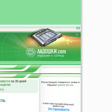
овости
за 30 дней
Регистрация товарного знака в
 неделю
Украине
patent.km.ua
.
SS?
)
сть
и всё-таки лучший облачный
файл-стор:
Установите
DropBox уже
сегодня!
ПОЖАЛУЙСТА,