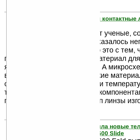
18. Ученые сделали контактные 
дисплеем
Как рассказывают ученые, с
подобных линз оказалось не
задачей. Связано это с тем, 
пластичный органический материал дл
является очень деликатным. А микросх
включающие и неорганические материа
отождествляются с высокими температ
токсическими химическими компонентам
первый шаг сделан, прототип линзы изг
19. Nokia представила новые т
6600 Fold и Nokia 6600 Slide