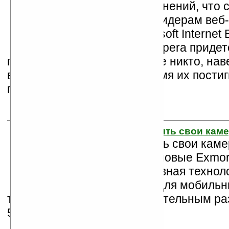
Ни у кого нет сомнений, что
Google Chrome лидерам веб
браузерам Microsoft Internet E
Firefox, Safari и Opera придет
потесниться. Впрочем, также никто, нав
верит, что в ближайшее время их постиг
проекта Netscape Navigator.
14. Готовьтесь менять свои ка
Готовьтесь менять свои ка
Sony выпускает новые Exmo
(высокопродуктивная технол
CMOS матрицы для мобильн
телефонов — с головокружительным р
5.15, 8.11 and 12.25МП!