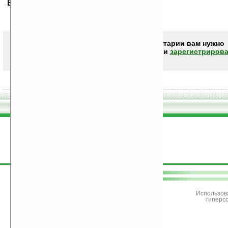
Ваше мнение будет первым.
Чтобы писать комментарии вам нужно
авторизоваться (войти)
или
зарегистрирова
поддержите
Ладошки
Использов
гиперс