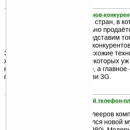
15. Топ-10 смартфонов-конкурен
Пока жители 22-х стран, в к
3G уже официально продаёт
магазины, мы представим то
коммуникаторов-конкурентов
Эти коммуникаторы имеют схожие техн
характеристики, а дизайн некоторых уж
на новый смартфон от Apple, а главное
поддерживают стандарт связи 3G.
16. W980i — старший телефон-пл
Ericsson
Ряд телефонов-плееров ком
Ericsson пополнился новой 
раскладушкой W980i. Модер