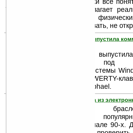
хотя теоретически все поня
Технология Audeo предполагает реа
человека без фактических физически
есть, Вы можете разговаривать, не отк
6. Компания HTC выпустила ком
Touch Pro
Компания HTC выпустил
коммуникатор под уп
операционной системы Wind
выдвигающейся сбоку QWERTY-кла
HTC Touch Pro или HTC Raphael.
7. Браслет-застежка из электро
Подобные браслеты
пользовались популя
подростков в начале 90-х. 
Chocolate Agency решили проверить,