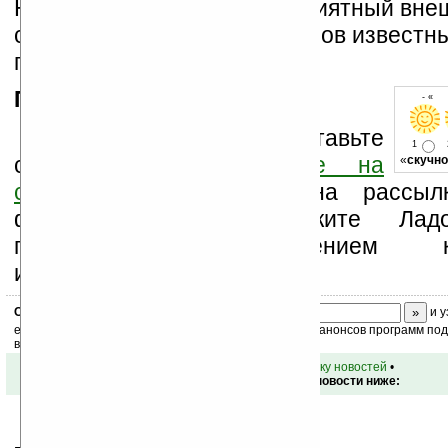
Новинка имеет довольно приятный вне
стиле дорогих наручных часов известн
производителей.
Продолжение следует...
- « о
Оцените новость и оставьте
1
свой комментарий
ниже на
«
скучно
странице
,
подпишитесь
на рассылк
файлов, книг. Поддержите Лад
посещаемостью, изучением ко
информации, ссылками.
Скоро
конкурс
с призами! Подпишитесь:
и у
ежедневный или еженедельный дайджест новостей, анонсов программ под 
ваш почтовый ящик.
•
вернуться к списку новостей
•
Обсуждение этой новости ниже: