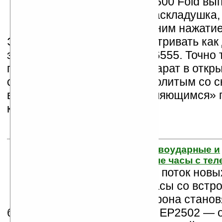
Телефон Nokia 6600 Fold вы
форм факторе раскладушка,
раскрывается одним нажатие
Этот аппарат можно рассматривать как
замену раскладушке Nokia 6555. Точно т
предшественник, новый аппарат в откр
состоянии смотрится цельнолитым со 
внешним дисплеем, «проявляющимся» 
касании.
20. EP2502 — противоударные и
водонепроницаемые часы с те
Судя по тому, что поток нов
прекращается, часы со вст
функциями телефона станов
более популярными. Гаджет EP2502 — о