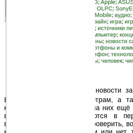
связанные темы:
3G
;
Apple
;
ASU
HTC
;
iPhone
;
Nokia
;
OLPC
;
SonyE
Walkman
;
Windows Mobile
;
аудио
детские товары
;
дизайн
;
игра
;
иг
консоли, приставки
;
источники п
коммуникаторы
;
компьютер
;
конц
мобильные телефоны
;
новости с
скачок вперед
;
смартфоны и ком
спутник
;
стиль
;
телефон
;
техноло
ударопрочный
;
часы
;
человек
;
чи
бумага
П
редставляем лучшие новости за
Вашим оценкам и просмотрам, а та
которые достойны, чтобы на них ещё 
внимание. Новости подаются в пер
виде, так что Вы можете проверить, в
концепты в реальные вещи или нет, 