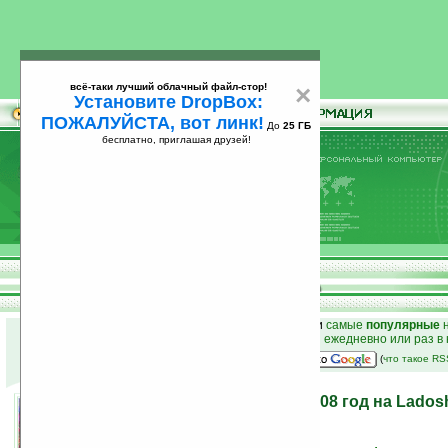
всё-таки лучший облачный файл-стор!
×
Установите DropBox:
ПОЖАЛУЙСТА, вот линк!
До
25 ГБ
бесплатно, приглашая друзей!
Установите
всё-таки лучший облачный файл-стор!
DropBox: ПОЖАЛУЙСТА, вот линк!
До
25
бесплатно, приглашая друзей!
ГБ
к началу раздела новостей
•
лучшие
новости
и
самые
популярные
н
простые
анонсы новостей
на email ежедневно или раз в
наш
на Google:
(
что такое R
Лучшие новости за 2008 год на Lados
29.12.2008 11:06
просмотров: сегодня 1, всего 5565
автор новости:
MiLana