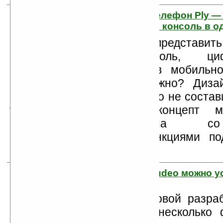
4. Многослойный телефон Ply — 
проектор и игровая консоль в о
Попробуйте представит
игровую консоль, ц
видеопроектор в мобильн
размером с iPhone. Сложно? Диза
Канбара (Hideo Kanbara) это не соста
труда и он создал концепт мно
мобильного телефона с
вышеперечисленными функциями по
Ply.
5. С технологией Audeo можно 
мысленную речь
Сообщение о новой разра
Ambient звучит несколько 