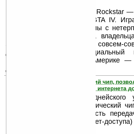
Сем Хаусер — основатель Rockstar —
все в ожидании выхода GTA IV. Игр
просто замечательной, и мы с нетер
когда она будет доступна владельц
забывайте, что эта игра совсем-со
детей. В Европе официальный 
состоится 21 ноября, в Америке — 
днями ранее — 18 ноября.
3. Создан оптический чип, поз
повысить скорость интернета до
Учёные из Сиднейского у
разработали оптический чи
увеличить скорость перед
сети (ну а значит, и интернет-доступа)
сто раз.