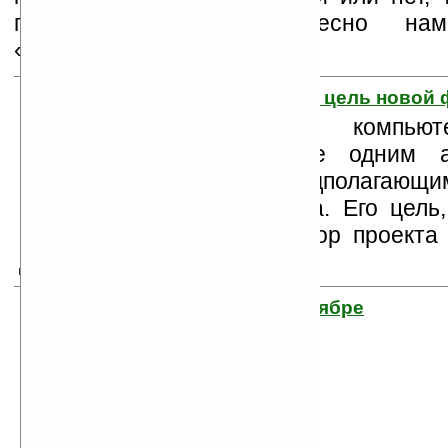
проследить, что интересно н
«ладошковцам»! :)
1. Ноутбук за $75 — цель новой
В 2008 году компьют
пополнился еще одним а
проектом, предполагающ
сверхдешевого компьютера. Его цель,
компьютер ценой $75. Автор проект
Джепсен (Mary Lou Jepsen).
2. GTA IV на ПК в ноябре