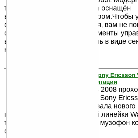
телефонный плеер Walkman оснащён
восьмиполосным эквалайзером.Чтобы 
функциями воспроизведения, вам не п
открывать телефон, все элементы упра
вынесены на лицевую панель в виде с
клавиш
17. Музыкальный Sony Ericsson 
функцией GPS-навигации
На выставке CES 2008 прохо
Вегасе, компания Sony Erics
продемонстрировала нового
представителя музыкальной линейки W
телефон W760i. Это первый музофон к
оснащенный GPS-модулем.