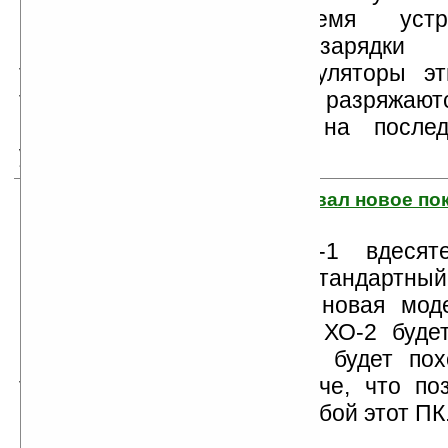
последнее время уст
экстренной зарядки 
телефонов и КПК, аккумуляторы эт
только то и делают, что разряжают
важного разговора или на после
увлекательной игры.
10. OLPC анонсировал новое по
ноутбуков XO
Потребляет ХО-1 вдесят
энергии, чем стандартный
ожидается, что новая мод
аппетит вообще до 1 Вт. ХО-2 буде
меньше первой модели и будет похо
также станет намного легче, что по
чаще и больше таскать с собой этот ПК