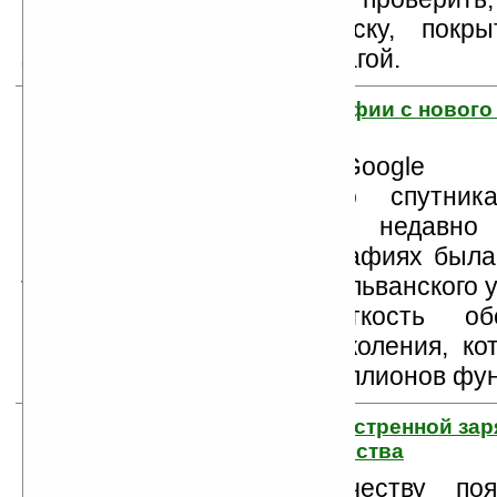
если алюминиевую полоску, покры
заменить электронной бумагой.
8. Первые фотографии с нового
Google
Компания Google пр
фотографии со спутника
который совсем недавно
работу. На первых фотографиях была
территория кампуса Пенсильванского у
Небывалая доселе чёткость обес
оборудованием нового поколения, ко
Google порядка трёхсот миллионов фун
9. Новый способ экстренной зар
мобильного устройства
Судя по количеству поя