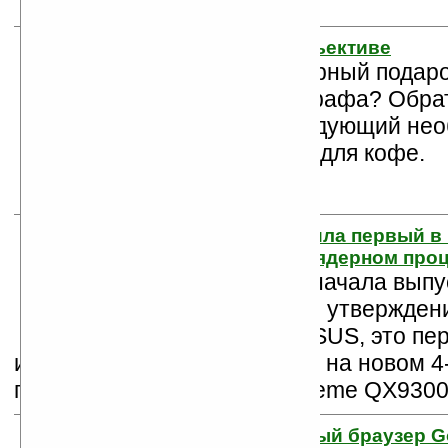
11. Кофе в фотообъективе
Ищете неординарный подаро
знакомого фотографа? Обра
внимание на следующий не
концепт ... чашки для кофе.
12. ASUS представила первый в
ноутбук G71 на 4-х ядерном про
Компания ASUS начала выпус
ноутбука G71. По утвержден
представителя ASUS, это пе
игровой ноутбук, собранный на новом 
процессоре Intel Core 2 Extreme QX9300
13. Встречайте новый браузер G