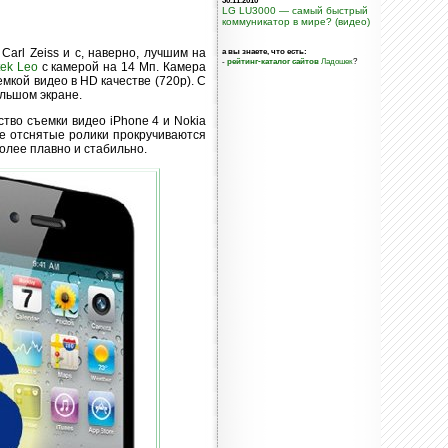
30.11.2010
LG LU3000 — самый быстрый
коммуникатор в мире? (видео)
arl Zeiss и с, наверно, лучшим на
а вы знаете, что есть:
-
рейтинг-каталог сайтов
Ладошек
?
tek Leo
с камерой на 14 Мп. Камера
мкой видео в HD качестве (720р). С
льшом экране.
тво съемки видео iPhone 4 и Nokia
же отснятые ролики прокручиваются
более плавно и стабильно.