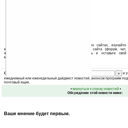
Устанавливайте линк на Ладошки на своих сайтах, изучайте
коммерческую информацию, посещайте разделы сайта (форум, чат,
новости, файлы, прочие). Оцените эту новость и оставьте свой
комментарий
ниже на странице
.
Скоро
конкурс
с призами! Подпишитесь:
и у
ежедневный или еженедельный дайджест новостей, анонсов программ под 
почтовый ящик.
•
вернуться к списку новостей
•
Обсуждение этой новости ниже:
Ваше мнение будет первым.