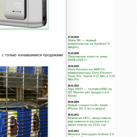
27.04.2010
Nokia N8 — первый
коммуникатор на Symbian^3
(видео)
01.03.2009
зи с только начавшимися продажами
Популярные новости зимы
2008-2009 гг.
15.02.2010
Sony Ericsson на MWC10:
коммуникаторы Sony Ericsson
Vivaz Pro, Xperia X10 Mini и X10
Mini Pro
26.01.2010
Aigo N500 — телефон/MID на
ОС Maemo уже продается в
Китае
09.06.2009
Новый «скоростной» Apple
iPhone 3G S (есть видео)
25.01.2011
Компания DELL представила
ряд новинок и рассказала о
своих планах на 2011 год
12.01.2011
Motorola благодаря Android 3.0