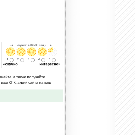
- « оценка: 4.09 (33 чел.) » +
1
2
3
4
5
«
скучно
интересно
»
знайте, а также получайте
ваш КПК, акций сайта на ваш