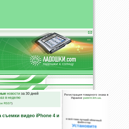
ные
новости
за 30 дней
Регистрация товарного знака в
раз в неделю
Украине
patent.km.ua
.
кое RSS?
)
а съемки видео iPhone 4 и
и всё-таки лучший облачный
файл-стор:
Установите
DropBox уже
сегодня!
ПОЖАЛУЙСТА,