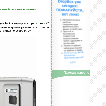
е телефоны
;
новые устройства
;
вот линк!
Автоматическая и
удобная
 для
Nokia
коммуникатора
N8
на ОС
синхронизация
файлов на всех
етьем квартале реально стартовало
ваших устройствах;
странах по всему миру.
Простое и
безопасное
совместное
использование
папок с друзьями и
коллегами;
Легкое создание
публичных ссылок
на файлы и папки;
25 ГБ
Получите до
бесплатно,
приглашая друзей!
11234
Похожие новости: