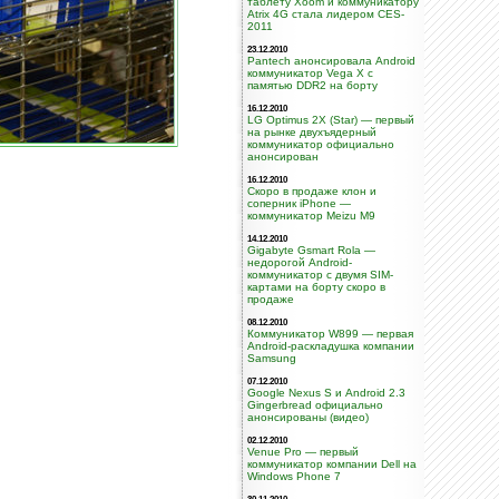
таблету Xoom и коммуникатору
Atrix 4G стала лидером CES-
2011
23.12.2010
Pantech анонсировала Android
коммуникатор Vega X с
памятью DDR2 на борту
16.12.2010
LG Optimus 2X (Star) — первый
на рынке двухъядерный
коммуникатор официально
анонсирован
16.12.2010
Скоро в продаже клон и
соперник iPhone —
коммуникатор Meizu M9
14.12.2010
Gigabyte Gsmart Rola —
недорогой Android-
коммуникатор с двумя SIM-
картами на борту скоро в
продаже
08.12.2010
Коммуникатор W899 — первая
Android-раскладушка компании
Samsung
07.12.2010
Google Nexus S и Android 2.3
Gingerbread официально
анонсированы (видео)
02.12.2010
Venue Pro — первый
коммуникатор компании Dell на
Windows Phone 7