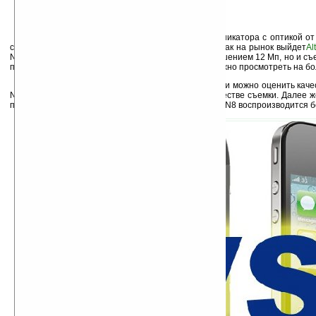
Особое внимание заслуживает камера коммуникатора с оптикой от C
сегодня 12 Мп сенсором, по крайней мере до того, как на рынок выйдет
Al
N8 может похвастаться не только снимками с разрешением 12 Мп, но и съе
помощью же HDMI выхода отснятое видео потом можно просмотреть на бо
После просмотра видеоролика в конце новости можно оценить качес
N8. В начале видео тяжело заметить разницу в качестве съемки. Далее 
параллельно. После чего заметно, что видео с Nokia N8 воспроизводится 