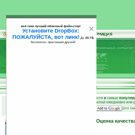
всё-таки лучший облачный файл-стор!
×
Установите DropBox:
ПОЖАЛУЙСТА, вот линк!
До
25 ГБ
бесплатно, приглашая друзей!
Установите
всё-таки лучший облачный файл-стор!
DropBox: ПОЖАЛУЙСТА, вот линк!
До
25
бесплатно, приглашая друзей!
ГБ
к началу раздела новостей
•
лучшие
новости
и
самые
популяр
простые
анонсы новостей
на email ежедневно или 
наш
на Google:
(
что та
Начало продаж Nokia N8. Оценка качеств
Nokia N8 (видео)
01.10.2010 12:23
просмотров: сегодня 3, всего 8659