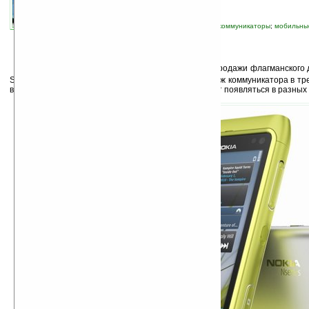
автор новости:
Владимир Литовченко
связанные темы:
iPhone
;
Nokia
;
Symbian
;
коммуникаторы
;
мобильны
смартфоны
;
смартфоны и коммуникаторы
С
вчерашнего дня официально стартовали продажи флагманского
Symbian^3. Таким образом обещанное начало продаж коммуникатора в тр
в четвертом. В последующие недели Nokia N8 начнёт появляться в разных 