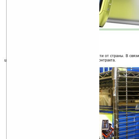
Цена на N8 будет варьироваться в зависимости от страны. В свя
цена коммуникатора будет не меньше 400 евро без контракта.