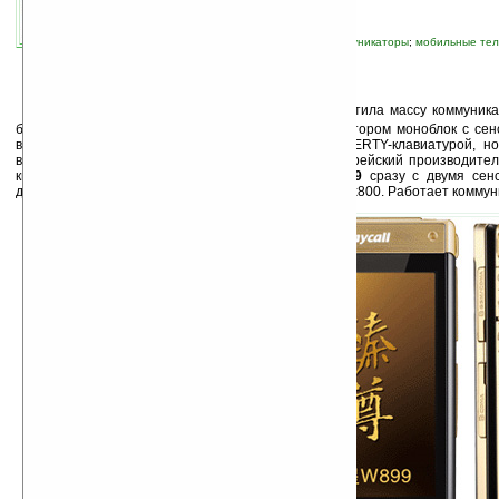
автор новости:
Владимир Литовченко
связанные темы:
Android
;
Samsung
;
коммуникаторы
;
мобильные те
смартфоны
;
смартфоны и коммуникаторы
Д
о этого времени компания
Samsung
выпустила массу коммуника
большей степени это были устройства с формфактором моноблок с се
величину корпуса или слайдер с выдвижной QWERTY-клавиатурой, н
выпустила ни одной Android-раскладушки. И вот корейский производите
китайском рынке коммуникатора-раскладушки
W899
сразу с двумя сен
дисплеями размером 3.3 дюйма и разрешением 480x800. Работает коммуни