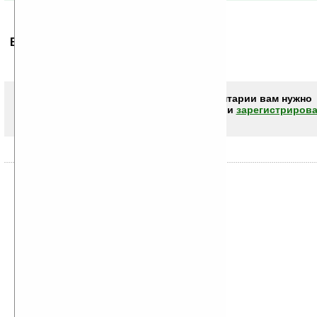
Ваше мнение будет первым.
Чтобы писать комментарии вам нужно
авторизоваться (войти)
или
зарегистрирова