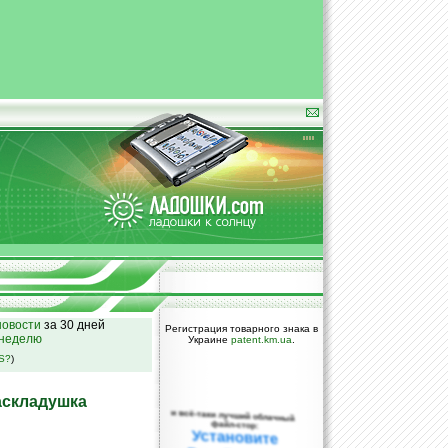
овости
за 30 дней
Регистрация товарного знака в
 неделю
Украине
patent.km.ua
.
SS?
)
аскладушка
и всё-таки лучший облачный
файл-стор:
Установите
DropBox уже
сегодня!
ПОЖАЛУЙСТА,