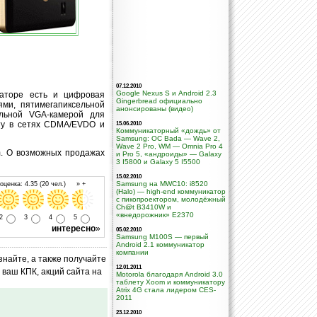
07.12.2010
Google Nexus S и Android 2.3
каторе есть и цифровая
Gingerbread официально
ями, пятимегапиксельной
анонсированы (видео)
льной VGA-камерой для
оту в сетях CDMA/EVDO и
15.06.2010
Коммуникаторный «дождь» от
Samsung: ОС Bada — Wave 2,
Wave 2 Pro, WM — Omnia Pro 4
m. О возможных продажах
и Pro 5, «андроиды» — Galaxy
3 I5800 и Galaxy 5 I5500
15.02.2010
Samsung на MWC10: i8520
ценка: 4.35 (20 чел.) » +
(Halo) — high-end коммуникатор
с пикопроектором, молодёжный
Ch@t B3410W и
«внедорожник» E2370
2
3
4
5
интересно
»
05.02.2010
Samsung M100S — первый
Android 2.1 коммуникатор
компании
знайте, а также получайте
12.01.2011
ваш КПК, акций сайта на
Motorola благодаря Android 3.0
таблету Xoom и коммуникатору
Atrix 4G стала лидером CES-
2011
23.12.2010