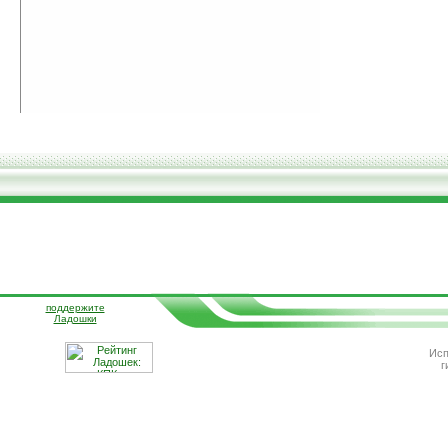
поддержите
Ладошки
Исп
г