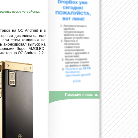
лефоны
;
новые устройства
;
вот линк!
Автоматическая и
удобная
торов на ОС Android и в
синхронизация
файлов на всех
нсорным дисплеем на всю
ваших устройствах;
о при этом компания не
Простое и
ль анонсировал выпуск на
безопасное
совместное
сорными Super AMOLED-
использование
катор на ОС Android 2.2.
папок с друзьями и
коллегами;
Легкое создание
публичных ссылок
на файлы и папки;
25 ГБ
Получите до
бесплатно,
приглашая друзей!
11234
Похожие новости: