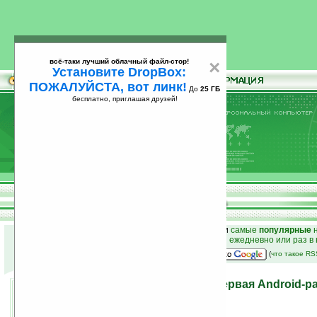
всё-таки лучший облачный файл-стор!
×
Установите DropBox:
ПОЖАЛУЙСТА, вот линк!
До
25 ГБ
бесплатно, приглашая друзей!
Установите
всё-таки лучший облачный файл-стор!
DropBox: ПОЖАЛУЙСТА, вот линк!
До
25
бесплатно, приглашая друзей!
ГБ
к началу раздела новостей
•
лучшие
новости
и
самые
популярные
н
простые
анонсы новостей
на email ежедневно или раз в
наш
на Google:
(
что такое R
Коммуникатор W899 — первая Android-р
компании Samsung
08.12.2010 12:43
просмотров: сегодня 1, всего 9447