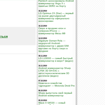
Pantech анонсировала Android
коммуникатор Vega X с
памятью DDR2 на борту
16.12.2010
LG Optimus 2X (Star) — первый
на рынке двухъядерный
коммуникатор официально
анонсирован
16.12.2010
Скоро в продаже клон и
соперник iPhone —
коммуникатор Meizu M9
ться
14.12.2010
Gigabyte Gsmart Rola —
недорогой Android-
коммуникатор с двумя SIM-
картами на борту скоро в
продаже
30.11.2010
LG LU3000 — самый быстрый
коммуникатор в мире? (видео)
16.11.2010
Android коммуникатор Sharp
LYNX 3D SH-03C с
автостереоскопическим 3D
дисплеем (видео)
07.10.2010
Новичок в семействе
«дроидов» — Motorola Droid Pro
06.10.2010
Sharp выпустила свой первый
Android коммуникатор
05.10.2010
Wave II S8530 — новый