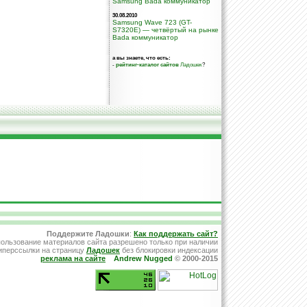
Samsung Bada коммуникатор
30.08.2010
Samsung Wave 723 (GT-
S7320E) — четвёртый на рынке
Bada коммуникатор
а вы знаете, что есть:
-
рейтинг-каталог сайтов
Ладошек
?
Поддержите Ладошки
:
Как поддержать сайт?
ользование материалов сайта разрешено только при наличии
иперссылки на страницу
Ладошек
без блокировки индексации
реклама на сайте
Andrew Nugged
© 2000-2015