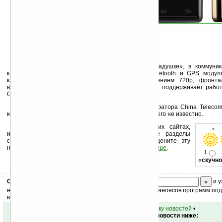
Как и положено всякой порядочной «раскладушке», в коммуни
клавиатура. Кроме того, W899 оснащён Wi-Fi, Bluetooth и GPS модул
камерой с поддержкой записи видео с разрешением 720p, фронта
видеозвонков, слотом под microSD карты памяти и поддерживает раб
GSM.
В Китае приобрести W899 можно в сети оператора China Teleco
коммуникатора за пределами Поднебесной пока ничего не известно.
Устанавливайте линк на Ладошки на своих сайтах,
- « о
изучайте коммерческую информацию, посещайте разделы
сайта (форум, чат, новости, файлы, прочие). Оцените эту
новость и оставьте свой комментарий
ниже на странице
.
1
«
скучно
Скоро
конкурс
с призами! Подпишитесь:
и у
ежедневный или еженедельный дайджест новостей, анонсов программ под 
ваш почтовый ящик.
•
вернуться к списку новостей
•
Обсуждение этой новости ниже: