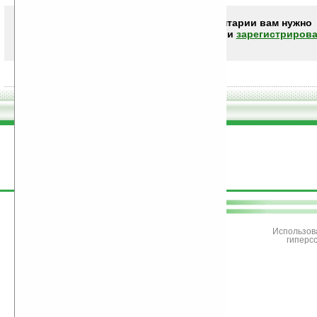
Чтобы писать комментарии вам нужно
авторизоваться (войти)
или
зарегистрирова
поддержите
Ладошки
Использов
гиперс