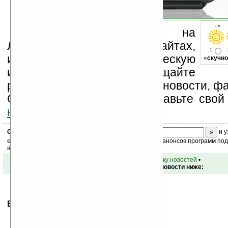
- « о
Устанавливайте линк на
Ладошки на своих сайтах,
1
изучайте коммерческую
«
скучно
информацию, посещайте
разделы сайта (форум, чат, новости, фа
Оцените эту новость и оставьте свой
ниже на странице
.
Скоро
конкурс
с призами! Подпишитесь:
и у
ежедневный или еженедельный дайджест новостей, анонсов программ под 
ваш почтовый ящик.
•
вернуться к списку новостей
•
Обсуждение этой новости ниже:
Ваше мнение будет первым.