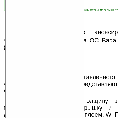
автор новости:
Владимир Литовченко
связанные темы:
Bada OS
;
Samsung
;
коммуникаторы
;
мобильные т
смартфоны
;
смартфоны и коммуникаторы
S
amsung
официально анонсир
четвертый коммуникатор на ОС Bad
(GT-S7320E).
Теперь кроме представленно
четвёрку Bada устройств представляю
Wave 2 и Wave 2 Pro.
Коммуникатор имеет толщину вс
металлическую заднюю крышку и 
дюймовым WQVGA TFT дисплеем, Wi-Fi 