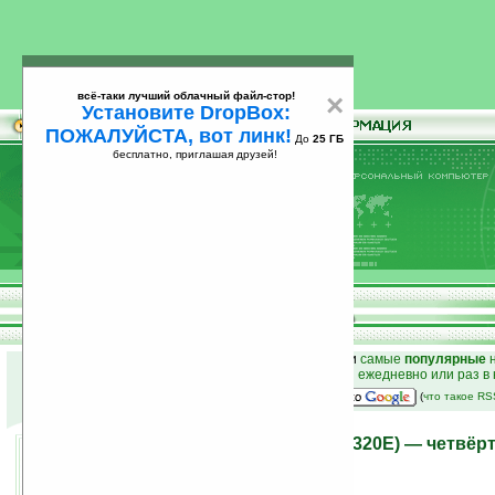
всё-таки лучший облачный файл-стор!
×
Установите DropBox:
ПОЖАЛУЙСТА, вот линк!
До
25 ГБ
бесплатно, приглашая друзей!
Установите
всё-таки лучший облачный файл-стор!
DropBox: ПОЖАЛУЙСТА, вот линк!
До
25
бесплатно, приглашая друзей!
ГБ
к началу раздела новостей
•
лучшие
новости
и
самые
популярные
н
простые
анонсы новостей
на email ежедневно или раз в
наш
на Google:
(
что такое R
Samsung Wave 723 (GT-S7320E) — четвёр
коммуникатор
30.08.2010 22:09
просмотров: сегодня 3, всего 5910