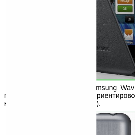
Начиная с сентября Samsung Wav
продаваться в Германии. Ориентирово
коммуникатор — ?240 ($305).