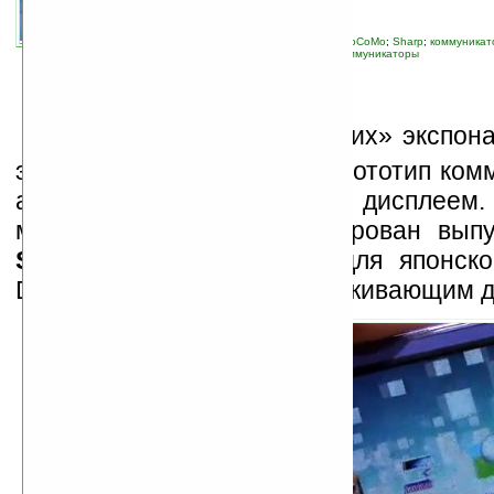
автор новости:
Владимир Литовченко
связанные темы:
Android
;
DoCoMo
;
NTT DoCoMo
;
Sharp
;
коммуникат
устройства
;
смартфоны
;
смартфоны и коммуникаторы
О
дним из самых «горячих» экспона
этом году в Берлине был прототип ком
автостереоскопическим 3D дисплеем. 
месяца компанией анонсирован выпу
Sharp LYNX 3D SH-03C
для японско
Docomo с дисплеем поддерживающим д