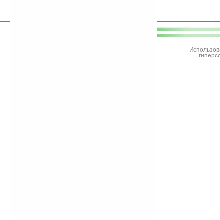
поддержите
Ладошки
Использов
гиперс