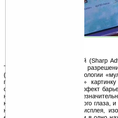
Сенсорный ASV дисплей (Sharp Ad
TFT) размером 3,8 дюйма, разрешен
(WVGA) и поддержкой технологии «мул
просматривать «объёмную» картинку
очков. Экран использует эффект барь
нём формируются две незначитель
картинки для левого и правого глаза, 
находится прямо против дисплея, из
ему объёмным. 2D картинки в одно на