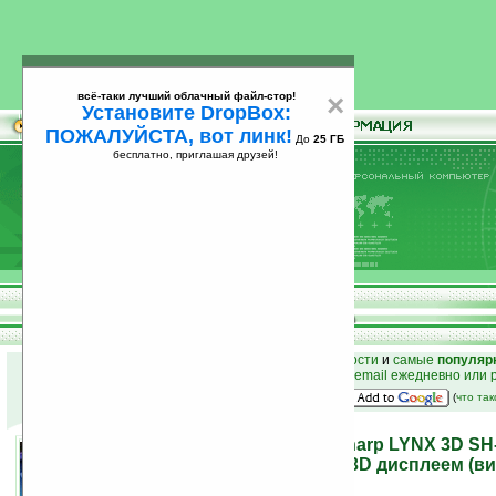
всё-таки лучший облачный файл-стор!
×
Установите DropBox:
ПОЖАЛУЙСТА, вот линк!
До
25 ГБ
бесплатно, приглашая друзей!
Установите
всё-таки лучший облачный файл-стор!
DropBox: ПОЖАЛУЙСТА, вот линк!
До
25
бесплатно, приглашая друзей!
ГБ
к началу раздела новостей
•
лучшие
новости
и
самые
популяр
простые
анонсы новостей
на email ежедневно или 
наш
на Google:
(
что та
Android коммуникатор Sharp LYNX 3D SH
автостереоскопическим 3D дисплеем (ви
16.11.2010 02:01
просмотров: сегодня 3, всего 7994