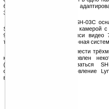
быть трансформированы в адаптиров
3D дисплея.
В остальном LYNX 3D SH-03C осн
Snapdragon частотой 1ГГц, камерой 
9.6 Mп и поддержкой записи видео 
тюнером OneSeg, операционная система
Чтобы оценить все прелести трёхм
коммуникаторе предустановлен неко
(заставки, игры). Продаваться S
следующего месяца. Обновление Lyn
выйдет весной 2011 года.