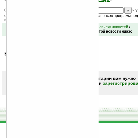
Скоро
конкурс
с призами! Подпишитесь:
и у
ежедневный или еженедельный дайджест новостей, анонсов программ под 
почтовый ящик.
•
вернуться к списку новостей
•
Обсуждение этой новости ниже:
Ваше мнение будет первым.
Чтобы писать комментарии вам нужно
авторизоваться (войти)
или
зарегистрирова