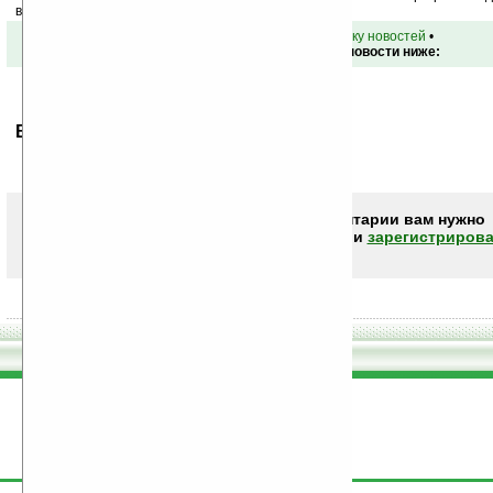
ваш почтовый ящик.
•
вернуться к списку новостей
•
Обсуждение этой новости ниже:
Ваше мнение будет первым.
Чтобы писать комментарии вам нужно
авторизоваться (войти)
или
зарегистрирова