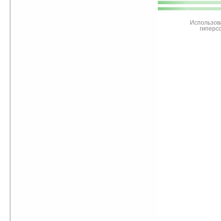
поддержите
Ладошки
Использов
гиперс