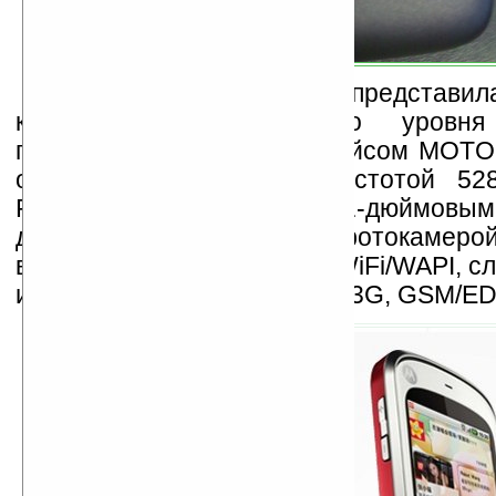
Motorola China
представила
коммуникатор начального уров
пользовательским интерфейсом MOT
оснащён процессором частотой 52
RAM, 512MБ ROM, 3.1-дюймовым
дисплеем, автофокусной фотокамеро
вспышкой, GPS, Bluetooth, WiFi/WAPI, с
и работает в сетях WCDMA 3G, GSM/E