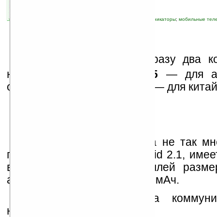
13.07.2010 03:33
просмотров: сегодня 1, всего 4721
автор новости:
Владимир Литовченко
связанные темы:
Android
;
Motorola
;
коммуникаторы
;
мобильные тел
смартфоны
;
смартфоны и коммуникаторы
M
otorola
выпустила сразу два к
начального уровня,
WX445
— для ам
оператора Verizon и
ME501
— для китай
О WX445 известно пока не так мно
под управлением ОС Android 2.1, имее
вспышки), сенсорный дисплей размеро
аккумулятор ёмкостью 1170 мАч.
Цена и дата выхода коммуни
неизвестны.