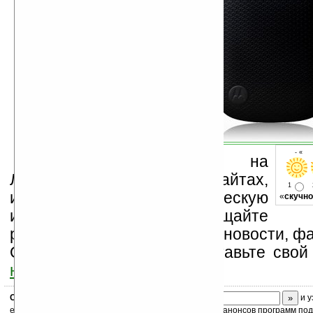
- « о
Устанавливайте линк на
Ладошки на своих сайтах,
1
изучайте коммерческую
«
скучно
информацию, посещайте
разделы сайта (форум, чат, новости, фа
Оцените эту новость и оставьте свой
ниже на странице
.
Скоро
конкурс
с призами! Подпишитесь:
и у
ежедневный или еженедельный дайджест новостей, анонсов программ под 