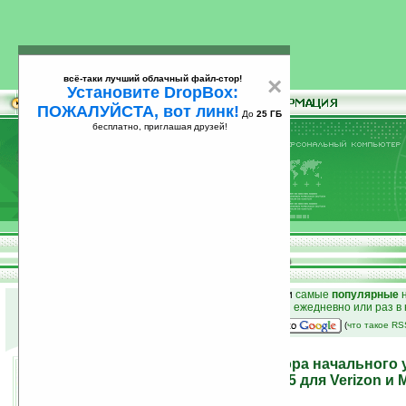
всё-таки лучший облачный файл-стор!
×
Установите DropBox:
ПОЖАЛУЙСТА, вот линк!
До
25 ГБ
бесплатно, приглашая друзей!
Установите
всё-таки лучший облачный файл-стор!
DropBox: ПОЖАЛУЙСТА, вот линк!
До
25
бесплатно, приглашая друзей!
ГБ
к началу раздела новостей
•
лучшие
новости
и
самые
популярные
н
простые
анонсы новостей
на email ежедневно или раз в
наш
на Google:
(
что такое R
Два Android-коммуникатора начального 
компании Motorola: WX445 для Verizon и 
китайкого рынка