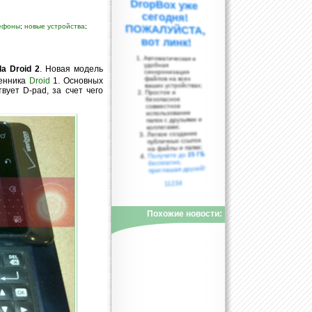
ефоны
;
новые устройства
;
вот линк!
Автоматическая и
удобная
la Droid 2
. Новая модель
синхронизация
файлов на всех
венника
Droid
1. Основных
ваших устройствах;
вует D-pad, за счет чего
Простое и
безопасное
совместное
использование
папок с друзьями и
коллегами;
Легкое создание
публичных ссылок
на файлы и папки;
25 ГБ
Получите до
бесплатно,
приглашая друзей!
11234
Похожие новости: