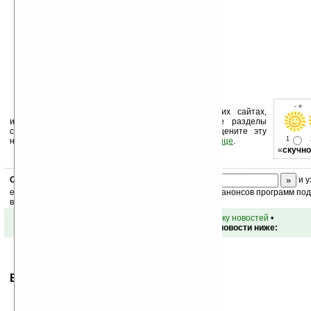
- « 
Устанавливайте линк на Ладошки на своих сайтах,
изучайте коммерческую информацию, посещайте разделы
сайта (форум, чат, новости, файлы, прочие). Оцените эту
1
новость и оставьте свой комментарий
ниже на странице
.
«
скучно
Скоро
конкурс
с призами! Подпишитесь:
и у
ежедневный или еженедельный дайджест новостей, анонсов программ под 
ваш почтовый ящик.
•
вернуться к списку новостей
•
Обсуждение этой новости ниже:
Ваше мнение будет первым.