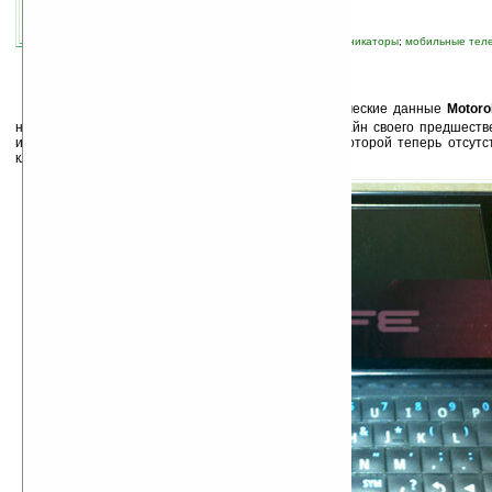
автор новости:
Владимир Литовченко
связанные темы:
Android
;
Motorola
;
коммуникаторы
;
мобильные тел
смартфоны
;
смартфоны и коммуникаторы
В
сети «засветились» изображения и технические данные
Motoro
немного тоньше и почти полностью повторяет дизайн своего предшест
изменений претерпела выдвижная клавиатура, в которой теперь отсутст
клавиши теперь большего размера.