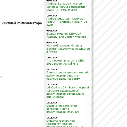
02.06.2010
Android 2.1 коммуникатор
Motorola FlipOut с поворотной
QWERTY клавиатурой
11.05.2010
Android-смартфон Motorola
Flipout — близнец Nokia 7705
. Дисплей коммуникатора
Twist
04.02.2010
Вышел Motorola DEVOUR
(Calgary) для Verizon Wireless
01.02.2010
Не такой как все. Motorola
Backflip (ME600) уже продаётся
в Китае
15.01.2010
Что нового привнесла CES
2010 в мобильный мир
23.12.2010
Pantech анонсировала Android
коммуникатор Vega X с
я.
памятью DDR2 на борту
16.12.2010
LG Optimus 2X (Star) — первый
на рынке двухъядерный
коммуникатор официально
анонсирован
16.12.2010
Скоро в продаже клон и
соперник iPhone —
коммуникатор Meizu M9
14.12.2010
Gigabyte Gsmart Rola —
недорогой Android-
коммуникатор с двумя SIM-