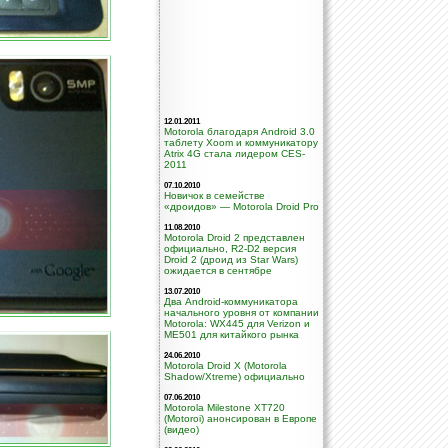
12.01.2011
Motorola благодаря Android 3.0
таблету Xoom и коммуникатору
Atrix 4G стала лидером CES-
2011
07.10.2010
Новичок в семействе
«дроидов» — Motorola Droid Pro
11.08.2010
Motorola Droid 2 представлен
официально, R2-D2 версия
Droid 2 (дроид из Star Wars)
ожидается в сентябре
13.07.2010
Два Android-коммуникатора
начального уровня от компании
Motorola: WX445 для Verizon и
ME501 для китайкого рынка
24.06.2010
Motorola Droid X (Motorola
Shadow/Xtreme) официально
07.06.2010
Motorola Milestone XT720
(Motoroi) анонсирован в Европе
(видео)