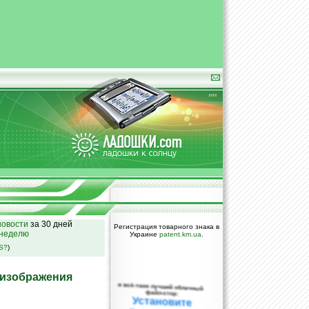
овости
за 30 дней
Регистрация товарного знака в
 неделю
Украине
patent.km.ua
.
SS?
)
 изображения
и всё-таки лучший облачный
файл-стор:
Установите
DropBox уже
сегодня!
ПОЖАЛУЙСТА,