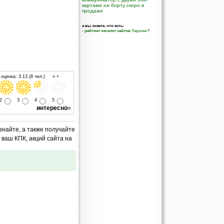
картами на борту скоро в
продаже
а вы знаете, что есть:
-
рейтинг-каталог сайтов
Ладошек
?
оценка: 3.13 (8 чел.) » +
2
3
4
5
интересно
»
знайте, а также получайте
ваш КПК, акций сайта на