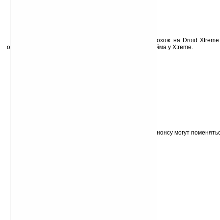
По начинке Droid 2 по многим параметрам похож на Droid Xtreme
остался прежним размером 3.7 дюйма против 4.1 дюйма у Xtreme.
Другие технические особенности:
процессор: OMAP, 750МГц
8ГБ встроенной памяти
microSD карточка на 8ГБ в комплекте
камера: 5 Мп
новая версия Motoblur
отсутствует HDMI порт
нет фронтальной камеры
прототип работает на ОС Android 2.1
Конечно, многие параметры к официальному анонсу могут поменятьс