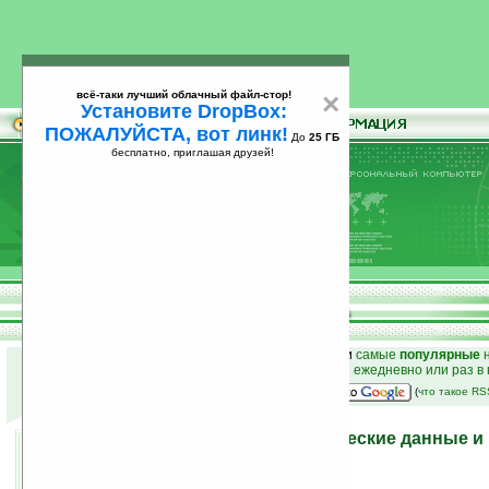
всё-таки лучший облачный файл-стор!
×
Установите DropBox:
ПОЖАЛУЙСТА, вот линк!
До
25 ГБ
бесплатно, приглашая друзей!
Установите
всё-таки лучший облачный файл-стор!
DropBox: ПОЖАЛУЙСТА, вот линк!
До
25
бесплатно, приглашая друзей!
ГБ
к началу раздела новостей
•
лучшие
новости
и
самые
популярные
н
простые
анонсы новостей
на email ежедневно или раз в
наш
на Google:
(
что такое R
В сети появились технические данные и
Motorola Droid 2
11.06.2010 17:50
просмотров: сегодня 2, всего 5166