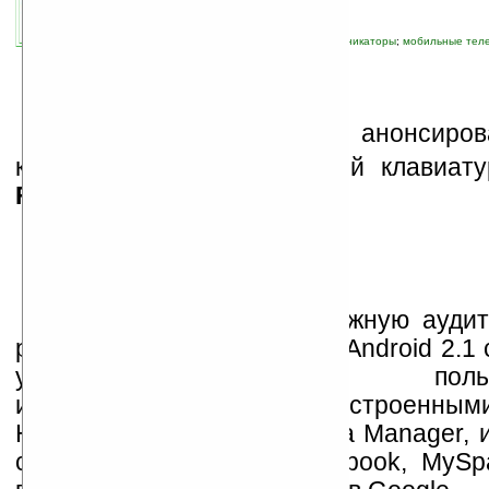
автор новости:
Владимир Литовченко
связанные темы:
Android
;
Motorola
;
коммуникаторы
;
мобильные тел
смартфоны
;
смартфоны и коммуникаторы
M
otorola официально анонсиров
коммуникатор с поворотной клавиат
FlipOut
.
Нацеленный на молодёжную аудито
работает под управлением Android 2.
усовершенствованным пользо
интерфейсом MotoBlur, встроенным
Happenings, Messages, Data Manager, 
социальными сетями Facebook, MySpac