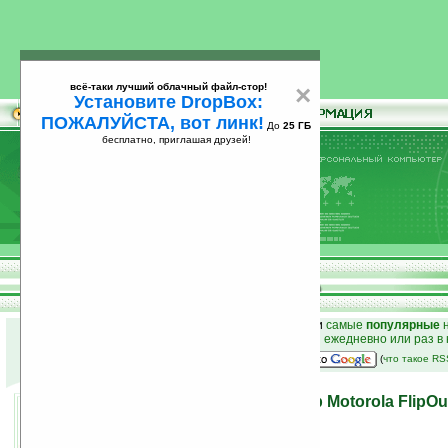
всё-таки лучший облачный файл-стор!
×
Установите DropBox:
ПОЖАЛУЙСТА, вот линк!
До
25 ГБ
бесплатно, приглашая друзей!
Установите
всё-таки лучший облачный файл-стор!
DropBox: ПОЖАЛУЙСТА, вот линк!
До
25
бесплатно, приглашая друзей!
ГБ
к началу раздела новостей
•
лучшие
новости
и
самые
популярные
н
простые
анонсы новостей
на email ежедневно или раз в
наш
на Google:
(
что такое R
Android 2.1 коммуникатор Motorola FlipO
QWERTY клавиатурой
02.06.2010 19:26
просмотров: сегодня 2, всего 5697