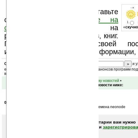
- « 
Оцените новость и оставьте
свой комментарий
ниже на
1
странице
,
подпишитесь
на
«
скучно
рассылку новостей, файлов, книг.
Поддержите Ладошки своей посе
изучением коммерческой информации, 
Скоро
конкурс
с призами! Подпишитесь:
и у
ежедневный или еженедельный дайджест новостей, анонсов программ под 
ваш почтовый ящик.
•
вернуться к списку новостей
•
Обсуждение этой новости ниже:
08.06.2010
- funcMYXOMOP
14:56
Когда — то давно были типа таких аппаратов, во времена neonode
Чтобы писать комментарии вам нужно
авторизоваться (войти)
или
зарегистрирова