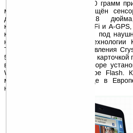
Весит коммуникатор 120 грамм пр
мм. Motorola FlipOut оснащён сен
дисплеем размером 2.8 дюйм
клавиатурой, модулями Wi-Fi и A-GPS
компасом, 3.5мм разъёмом под наушн
на 3 Мп с поддержкой технологии K
Touch, системой шумоподавления Crys
512MБ встроенной памяти и карточкой 
в комплекте. В коммуникаторе устано
WebKit с поддержкой Adobe Flash. Ку
можно уже в этом месяце в Европе
неизвестна.