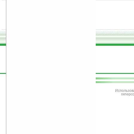
поддержите
Ладошки
Использов
гиперс